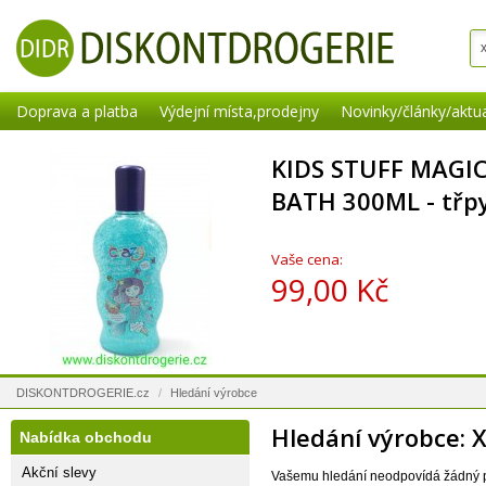
Doprava a platba
Výdejní místa,prodejny
Novinky/články/aktua
KIDS STUFF MAGI
BATH 300ML - třpy
Vaše cena:
99,00 Kč
DISKONTDROGERIE.cz
/
Hledání výrobce
Hledání výrobce: 
Nabídka obchodu
Akční slevy
Vašemu hledání neodpovídá žádný 