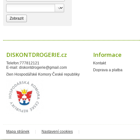
Bioprospect
Bioveta
Bispol
Blue Stratos
BlueSun
Bochemie
Bohemia Cosmetics
Bolsius
Bolton
Bros
Brut
DISKONTDROGERIE.cz
Informace
BumusCare GmBh
Cerepa
Telefon:777812121
Kontakt
Certex
E-mail:
diskontdrogerie@gmail.com
Chante Clair
Doprava a platba
Chopa
člen Hospodářské Komory České republiky
ChupaChups
Clanax
Claro
Cleanzy s.r.o.
Cleary Group Italy
Clovin Germany
Codaa
Colgate - Palmolive
Conter
Cormen
Coty
Coyote
Mapa stránek
|
Nastavení cookies
|
Dalli
Dalli - Werkge Germany