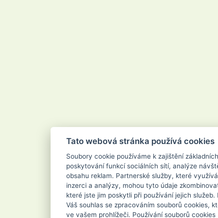
Velvana
Vertou
Vigo
Vileda
Vipor
Vivaco
Vodnář
Vřídlo
Waschkonig
WD-40
Wilkinson
Xanto
Xpel Marketing Ltd
Yankee Candle
Zenit
ZEWA
Zoutman
Zundholz
Tato webová stránka používá cookies
Soubory cookie používáme k zajištění základníc
poskytování funkcí sociálních sítí, analýze návšt
obsahu reklam. Partnerské služby, které využívá
inzerci a analýzy, mohou tyto údaje zkombinovat
které jste jim poskytli při používání jejich služe
Váš souhlas se zpracováním souborů cookies, kt
ve vašem prohlížeči. Používání souborů cookies