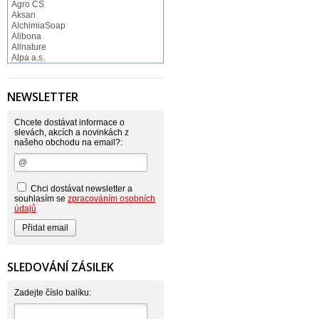
Agro CS
Aksan
AlchimiaSoap
Alibona
Allnature
Alpa a.s.
Altruist
Alufix
Aroco
NEWSLETTER
Astonish
Astrid
Atlantic
Chcete dostávat informace o
AutoMax Group
slevách, akcích a novinkách z
našeho obchodu na email?:
Axcentive
BaL
Bateria
Bayer
Beauty Lille
Chci dostávat newsletter a
Beiersdorf - Nivea
souhlasím se
zpracováním osobních
Bella
údajů
Benkor
BERGEN S. R. L.
Bettina Barty
Bi-es
Bio-repel
SLEDOVÁNÍ ZÁSILEK
Bioclean
BioEnzym
Biolit
Zadejte číslo balíku:
BIOM s.r.o.
Bione Cosmetics