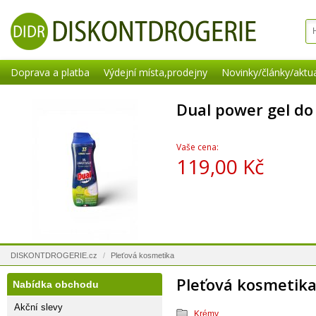
Doprava a platba
Výdejní místa,prodejny
Novinky/články/aktua
Dual power gel d
Vaše cena:
119,00 Kč
DISKONTDROGERIE.cz
/
Pleťová kosmetika
Pleťová kosmetik
Nabídka obchodu
Akční slevy
Krémy