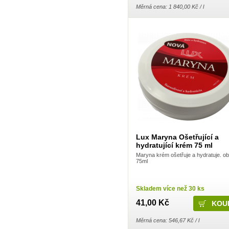
Euroitalia S.r.l.
Měrná cena: 1 840,00 Kč / l
Evergreen Garden Care
Felce Azzurra
Fide
Fini
Fiorillo
Fiorilo Detergenza
For Merco
Frepro
Fresh & More
Frosch
Gaba
Gabriella Salvete
Garnier
Green Shield
GSK
Harmasan
Harmony
Lux Maryna Ošetřující a
Hartmann
hydratující krém 75 ml
HB lak
Henkel
Maryna krém ošetřuje a hydratuje. o
75ml
Henné
Herba
HET
Hlubna
Skladem více než 30 ks
Hokr
HotHouse
41,00 Kč
Hyge
Imperial Leather
Měrná cena: 546,67 Kč / l
Interforst