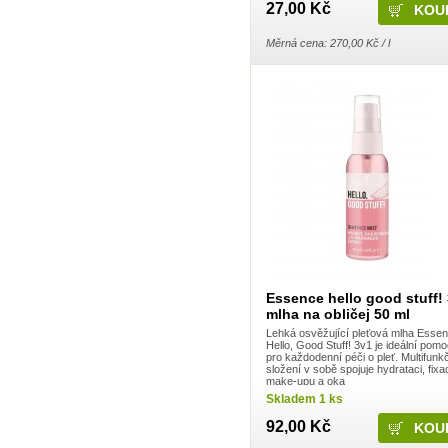
Cleary Group Italy
27,00 Kč
Clovin Germany
Codaa
Měrná cena: 270,00 Kč / l
Colgate - Palmolive
Conter
Cormen
Coty
Coyote
Dalli
Dalli - Werkge Germany
Dalli Group
Dalli production
De Miclén
Deli
Den Braven
Dermacol
Detecha
Dezipower
Disney
Dr. Beckmann
Essence hello good stuff!
Dr.Otker
mlha na obličej 50 ml
Druchema
Drutep
Lehká osvěžující pleťová mlha Esse
Dual Power
Hello, Good Stuff! 3v1 je ideální pom
pro každodenní péči o pleť. Multifunk
Důbrava
složení v sobě spojuje hydrataci, fixa
Durex
make-upu a oka
Ekochem
Skladem 1 ks
Erdal
Espeon
92,00 Kč
Essence