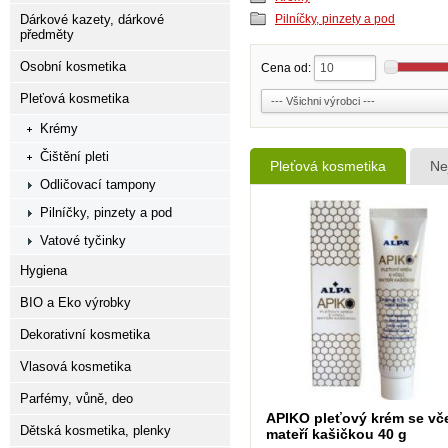
Dárkové kazety, dárkové
Pilníčky, pinzety a pod
předměty
Osobní kosmetika
Cena od:
Pleťová kosmetika
Krémy
Čištění pleti
Pleťová kosmetika
Ne
Odličovací tampony
Pilníčky, pinzety a pod
Vatové tyčinky
Hygiena
BIO a Eko výrobky
Dekorativní kosmetika
Vlasová kosmetika
Parfémy, vůně, deo
APIKO pleťový krém se vče
Dětská kosmetika, plenky
mateří kašičkou 40 g