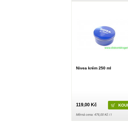
IO
Javorník
Jees
JH Group, spol s.r.o.
Jiva
Joanna
Johnson & Johnson
Katrin
Kimberly-Clark
KM Zundholz International
Kneipp
Krab Brno
Kuku papír
La Prima
LA Rive
Labar
Nivea krém 250 ml
Laboratori Alan Jey S.r.l.
Lachner
Lakma
LAVON
LEC LTD
LeRoy Cosmetics
Loreal
Lovela Terezín
Lumene
119,00 Kč
Lybar
Ma Provence
Měrná cena: 476,00 Kč / l
Madel
Manticore
Marca