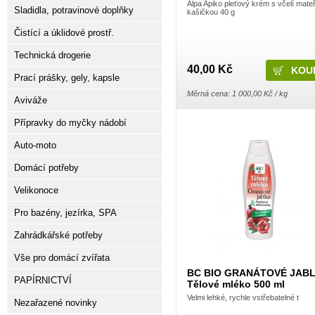
Alpa Apiko pleťový krém s včelí mateř
Sladidla, potravinové doplňky
kašičkou 40 g
Čistící a úklidové prostř.
Technická drogerie
40,00 Kč
Prací prášky, gely, kapsle
Měrná cena: 1 000,00 Kč / kg
Aviváže
Přípravky do myčky nádobí
Auto-moto
Domácí potřeby
Velikonoce
Pro bazény, jezírka, SPA
Zahrádkářské potřeby
Vše pro domácí zvířata
BC BIO GRANÁTOVÉ JAB
PAPÍRNICTVÍ
Tělové mléko 500 ml
Velmi lehké, rychle vstřebatelné t
Nezařazené novinky