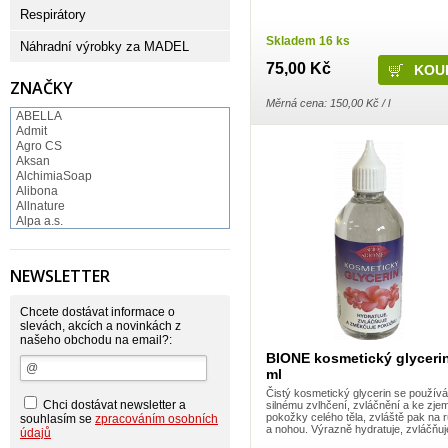
Respirátory
Skladem 16 ks
Náhradní výrobky za MADEL
75,00 Kč
ZNAČKY
Měrná cena: 150,00 Kč / l
ABELLA
Admit
Agro CS
Aksan
AlchimiaSoap
Alibona
Allnature
Alpa a.s.
Altruist
Alufix
Aroco
NEWSLETTER
Astonish
Astrid
Atlantic
Chcete dostávat informace o
AutoMax Group
slevách, akcích a novinkách z
našeho obchodu na email?:
Axcentive
BaL
BIONE kosmetický glyceri
Bateria
ml
Bayer
Čistý kosmetický glycerin se používá
Beauty Lille
Chci dostávat newsletter a
silnému zvlhčení, zvláčnění a ke zje
Beiersdorf - Nivea
pokožky celého těla, zvláště pak na 
souhlasím se
zpracováním osobních
a nohou. Výrazně hydratuje, zvláčňuj
Bella
údajů
Benkor