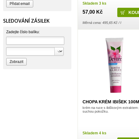
Skladem 3 ks
BERGEN S. R. L.
Bettina Barty
57,00 Kč
Bi-es
Bio-repel
SLEDOVÁNÍ ZÁSILEK
Bioclean
Měrná cena: 495,65 Kč / l
BioEnzym
Biolit
Zadejte číslo balíku:
BIOM s.r.o.
Bione Cosmetics
Bioprospect
Bioveta
Bispol
Blue Stratos
BlueSun
Bochemie
Bohemia Cosmetics
Bolsius
Bolton
Bros
Brut
BumusCare GmBh
CHOPA KRÉM IBIŠEK 100
Cerepa
Certex
krém na ruce s ibiškovým extraktem 
Chante Clair
suchou pokožku.
Chopa
ChupaChups
Clanax
Claro
Skladem 4 ks
Cleanzy s.r.o.