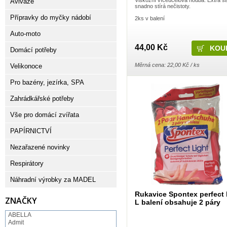
Aviváže
snadno stírá nečistoty.
Přípravky do myčky nádobí
2ks v balení
Auto-moto
44,00 Kč
Domácí potřeby
Měrná cena: 22,00 Kč / ks
Velikonoce
Pro bazény, jezírka, SPA
Zahrádkářské potřeby
Vše pro domácí zvířata
PAPÍRNICTVÍ
Nezařazené novinky
Respirátory
Náhradní výrobky za MADEL
Rukavice Spontex perfect 
ZNAČKY
L balení obsahuje 2 páry
ABELLA
Admit