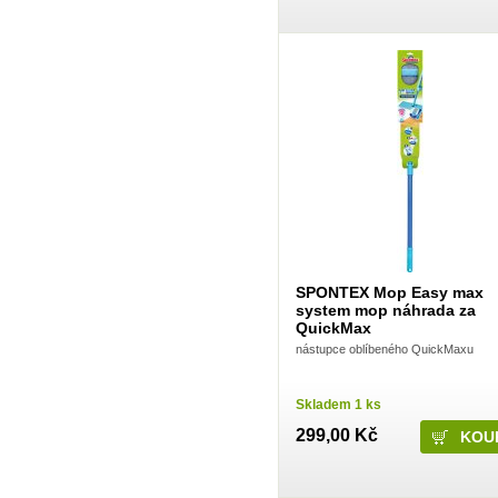
Frosch
Gaba
Gabriella Salvete
Garnier
Green Shield
GSK
Harmasan
Harmony
Hartmann
HB lak
Henkel
Henné
Herba
HET
Hlubna
Hokr
HotHouse
SPONTEX Mop Easy max
Hyge
system mop náhrada za
Imperial Leather
QuickMax
Interforst
IO
nástupce oblíbeného QuickMaxu
Javorník
Jees
JH Group, spol s.r.o.
Skladem 1 ks
Jiva
Joanna
299,00 Kč
Johnson & Johnson
Katrin
Kimberly-Clark
KM Zundholz International