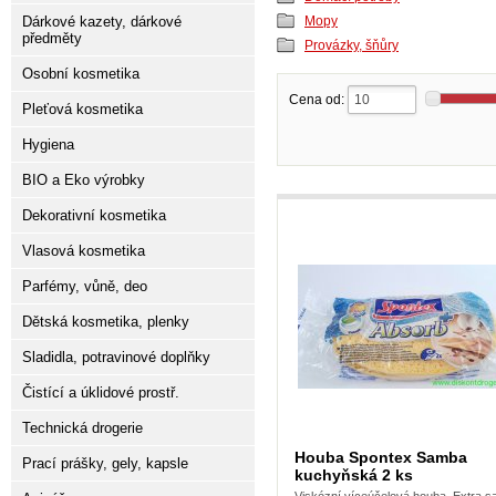
Dárkové kazety, dárkové
Mopy
předměty
Provázky, šňůry
Osobní kosmetika
Cena od:
Pleťová kosmetika
Hygiena
BIO a Eko výrobky
Dekorativní kosmetika
Vlasová kosmetika
Parfémy, vůně, deo
Dětská kosmetika, plenky
Sladidla, potravinové doplňky
Čistící a úklidové prostř.
Technická drogerie
Houba Spontex Samba
Prací prášky, gely, kapsle
kuchyňská 2 ks
Viskózní víceúčelová houba. Extra s