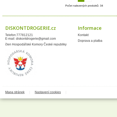
Montrasio
Moracell s.r.o.
Počet nalezených produktů: 34
Naturprodukt
Neudorff
Neutrogena
Ocean - COPPOLA GROUP
CHIMICA
DISKONTDROGERIE.cz
Informace
Paclan
Paloma
Telefon:777812121
Kontakt
Panasonic
E-mail:
diskontdrogerie@gmail.com
Papírna Moudrý
Doprava a platba
PelGar International Limited
člen Hospodářské Komory České republiky
Perrigo
Privos
Procter&Gamble
Prost
Proxim
PWC solututions Ltd.
Qalt
QDoma
Ral Candles
Reckitt Benkiser
Reebok
Revlon
Mapa stránek
|
Nastavení cookies
|
Ringo
Rosteto
Ryor
SafeShield
Saneca
Sarantis