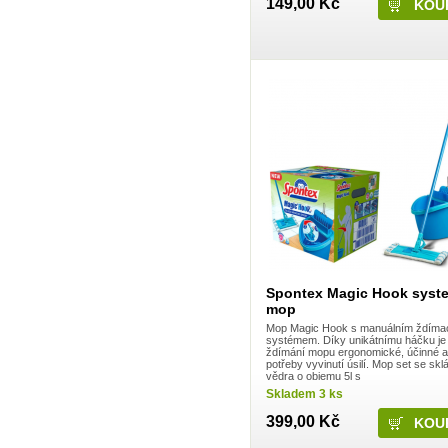
149,00 Kč
Dalli Group
Dalli production
De Miclén
Deli
Den Braven
Dermacol
Detecha
Dezipower
Disney
Dr. Beckmann
Dr.Otker
Druchema
Drutep
Dual Power
Důbrava
Durex
Ekochem
Erdal
Espeon
Spontex Magic Hook syst
Essence
mop
Euroitalia S.r.l.
Evergreen Garden Care
Mop Magic Hook s manuálním ždíma
Felce Azzurra
systémem. Díky unikátnímu háčku je
ždímání mopu ergonomické, účinné a
Fide
potřeby vyvinutí úsilí. Mop set se skl
Fini
vědra o objemu 5l s
Fiorillo
Skladem 3 ks
Fiorilo Detergenza
For Merco
399,00 Kč
Frepro
Fresh & More