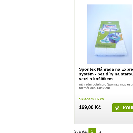
Kneipp
Krab Brno
Kuku papír
La Prima
LA Rive
Labar
Laboratori Alan Jey S.r.l.
Lachner
Lakma
LAVON
LEC LTD
LeRoy Cosmetics
Loreal
Lovela Terezín
Lumene
Spontex Náhrada na Expr
Lybar
systém - bez díry na staro
Ma Provence
verzi s košíčkem
Madel
Manticore
náhradní potah pro Spontex mop esp
rozměr cca 14x33cm
Marca
Marion
Mattes Group
Skladem 16 ks
Max Factor
Melitrade a.s. - Linteo
169,00 Kč
Melitta
Mika
Milit Group s.r.o.
Milo
MiPa
Stránka:
1
2