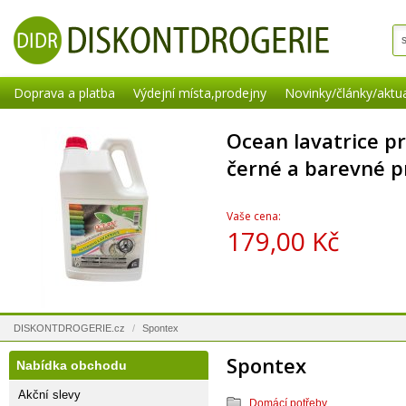
Doprava a platba
Výdejní místa,prodejny
Novinky/články/aktua
Ocean lavatrice pr
černé a barevné p
Vaše cena:
179,00 Kč
DISKONTDROGERIE.cz
/
Spontex
Spontex
Nabídka obchodu
Akční slevy
Domácí potřeby