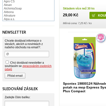
Agro CS
Aksan
Skladem více než 30 ks
AlchimiaSoap
Alibona
29,00 Kč
Allnature
Alpa a.s.
Altruist
Měrná cena: 7,25 Kč / ks
Alufix
Aroco
NEWSLETTER
Astonish
Astrid
Atlantic
Chcete dostávat informace o
AutoMax Group
slevách, akcích a novinkách z
našeho obchodu na email?:
Axcentive
BaL
Bateria
Bayer
Beauty Lille
Chci dostávat newsletter a
Beiersdorf - Nivea
souhlasím se
zpracováním osobních
Bella
údajů
Benkor
BERGEN S. R. L.
Bettina Barty
Bi-es
Spontex 19800124 Náhrad
Bio-repel
potah na mop Express Sy
SLEDOVÁNÍ ZÁSILEK
Bioclean
Plus Compact
BioEnzym
Biolit
Zadejte číslo balíku:
BIOM s.r.o.
Bione Cosmetics