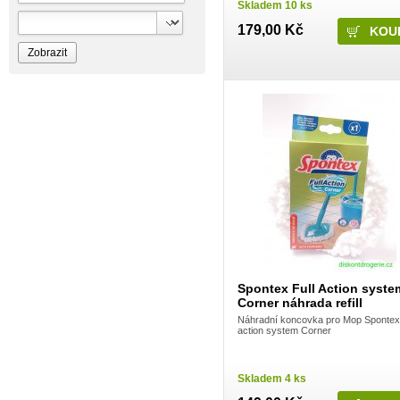
Skladem 10 ks
Bioprospect
Bioveta
179,00 Kč
Bispol
Blue Stratos
BlueSun
Bochemie
Bohemia Cosmetics
Bolsius
Bolton
Bros
Brut
BumusCare GmBh
Cerepa
Certex
Chante Clair
Chopa
ChupaChups
Clanax
Claro
Cleanzy s.r.o.
Cleary Group Italy
Spontex Full Action syste
Clovin Germany
Corner náhrada refill
Codaa
Colgate - Palmolive
Náhradní koncovka pro Mop Spontex 
Conter
action system Corner
Cormen
Coty
Coyote
Skladem 4 ks
Dalli
Dalli - Werkge Germany