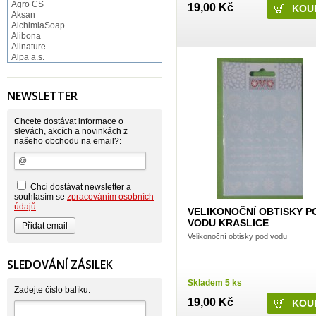
Agro CS
19,00 Kč
Aksan
AlchimiaSoap
Alibona
Allnature
Alpa a.s.
Altruist
Alufix
Aroco
NEWSLETTER
Astonish
Astrid
Atlantic
Chcete dostávat informace o
AutoMax Group
slevách, akcích a novinkách z
našeho obchodu na email?:
Axcentive
BaL
Bateria
Bayer
Beauty Lille
Chci dostávat newsletter a
Beiersdorf - Nivea
souhlasím se
zpracováním osobních
Bella
údajů
VELIKONOČNÍ OBTISKY P
Benkor
VODU KRASLICE
BERGEN S. R. L.
Velikonoční obtisky pod vodu
Bettina Barty
Bi-es
Bio-repel
SLEDOVÁNÍ ZÁSILEK
Bioclean
BioEnzym
Skladem 5 ks
Biolit
Zadejte číslo balíku:
BIOM s.r.o.
19,00 Kč
Bione Cosmetics