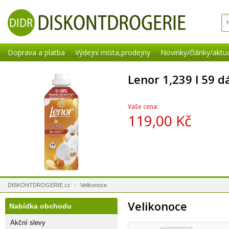
Doprava a platba
Výdejní místa,prodejny
Novinky/články/aktua
Lenor 1,239 l 59 d
Vaše cena:
119,00 Kč
DISKONTDROGERIE.cz
/
Velikonoce
Velikonoce
Nabídka obchodu
Akční slevy