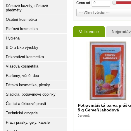
Cena od:
Dárkové kazety, dárkové
předměty
Osobní kosmetika
Pleťová kosmetika
Velikonoce
Nejprodáva
Hygiena
BIO a Eko výrobky
Dekorativní kosmetika
Vlasová kosmetika
Parfémy, vůně, deo
Dětská kosmetika, plenky
Sladidla, potravinové doplňky
Čistící a úklidové prostř.
Potravinářská barva prášk
5 g Červeň jahodová
Technická drogerie
červená
Prací prášky, gely, kapsle