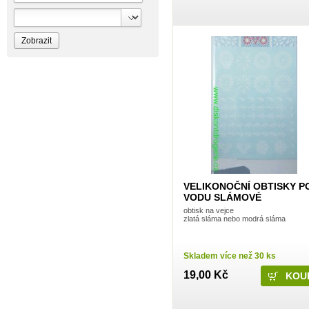
Bioprospect
Bioveta
Bispol
Blue Stratos
BlueSun
Bochemie
Bohemia Cosmetics
Bolsius
Bolton
Bros
Brut
BumusCare GmBh
Cerepa
Certex
Chante Clair
Chopa
ChupaChups
Clanax
VELIKONOČNÍ OBTISKY P
Claro
VODU SLÁMOVÉ
Cleanzy s.r.o.
obtisk na vejce
Cleary Group Italy
zlatá sláma nebo modrá sláma
Clovin Germany
Codaa
Colgate - Palmolive
Conter
Skladem více než 30 ks
Cormen
19,00 Kč
Coty
Coyote
Dalli
Dalli - Werkge Germany