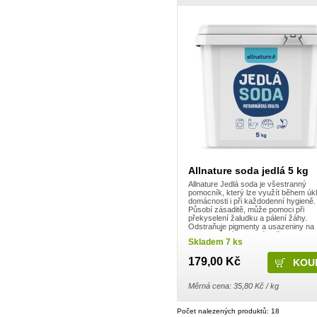
Frosch
Gaba
Gabriella Salvete
Garnier
Green Shield
GSK
Harmasan
Harmony
Hartmann
HB lak
Henkel
Henné
Herba
HET
Hlubna
Hokr
Allnature soda jedlá 5 kg
HotHouse
Allnature Jedlá soda je všestranný
Hyge
pomocník, který lze využít během úkl
Imperial Leather
domácnosti i při každodenní hygieně.
Působí zásaditě, může pomoci při
Interforst
překyselení žaludku a pálení žáhy.
IO
Odstraňuje pigmenty a usazeniny na
Javorník
zubech. Čistí usazené nečistoty a
Skladem 7 ks
Jees
mastnotu, ...
JH Group, spol s.r.o.
179,00 Kč
Jiva
Joanna
Johnson & Johnson
Měrná cena: 35,80 Kč / kg
Katrin
Kimberly-Clark
Počet nalezených produktů: 18
KM Zundholz International