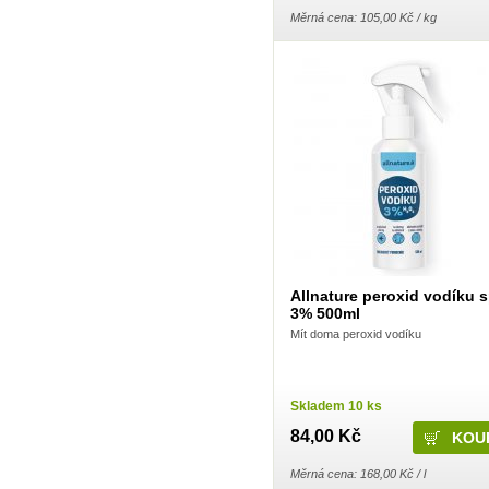
Dalli Group
Měrná cena: 105,00 Kč / kg
Dalli production
De Miclén
Deli
Den Braven
Dermacol
Detecha
Dezipower
Disney
Dr. Beckmann
Dr.Otker
Druchema
Drutep
Dual Power
Důbrava
Durex
Ekochem
Erdal
Allnature peroxid vodíku s
Espeon
3% 500ml
Essence
Mít doma peroxid vodíku
Euroitalia S.r.l.
Evergreen Garden Care
Felce Azzurra
Fide
Fini
Skladem 10 ks
Fiorillo
84,00 Kč
Fiorilo Detergenza
For Merco
Frepro
Měrná cena: 168,00 Kč / l
Fresh & More