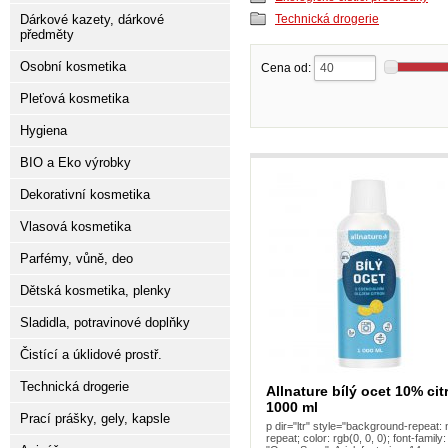
Dárkové kazety, dárkové
Technická drogerie
předměty
Osobní kosmetika
Cena od:
Pleťová kosmetika
Hygiena
BIO a Eko výrobky
Dekorativní kosmetika
Vlasová kosmetika
Parfémy, vůně, deo
Dětská kosmetika, plenky
Sladidla, potravinové doplňky
Čistící a úklidové prostř.
Technická drogerie
Allnature bílý ocet 10% cit
1000 ml
Prací prášky, gely, kapsle
p dir="ltr" style="background-repeat: 
repeat; color: rgb(0, 0, 0); font-family: