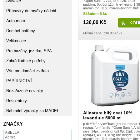
Aviváže
"Open Sans", Arial; font-size: 14px;
padding: 0pt 0pt 11pt; line-height: 1.38
margin-top: 11pt; margin-bottom: 0pt; 
Přípravky do myčky nádobí
9.19px !important; --vw: 19.03px !imp
Skladem 6 ks
...
Auto-moto
136,00 Kč
Domácí potřeby
Měrná cena: 136,00 Kč / l
Velikonoce
Pro bazény, jezírka, SPA
Zahrádkářské potřeby
Vše pro domácí zvířata
PAPÍRNICTVÍ
Nezařazené novinky
Respirátory
Náhradní výrobky za MADEL
Allnature bílý ocet 10%
levandule 5000 ml
ZNAČKY
p dir="ltr" style="background-repeat: 
repeat; font-family: "Open Sans", Arial
size: 14px; padding: 0pt 0pt 11pt; colo
ABELLA
rgba(43, 48, 51, 0.9); line-height: 1.38
Admit
margin-top: 11pt; margin-bottom: 0pt; 