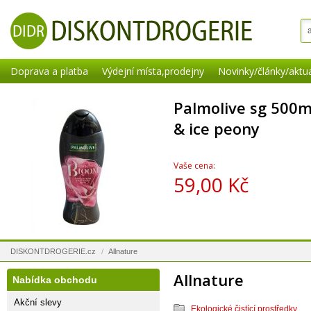
Doprava a platba
Výdejní místa,prodejny
Novinky/články/aktua
Palmolive sg 500m
& ice peony
Vaše cena:
59,00 Kč
DISKONTDROGERIE.cz
/
Allnature
Allnature
Nabídka obchodu
Akční slevy
Ekologické čistící prostředky