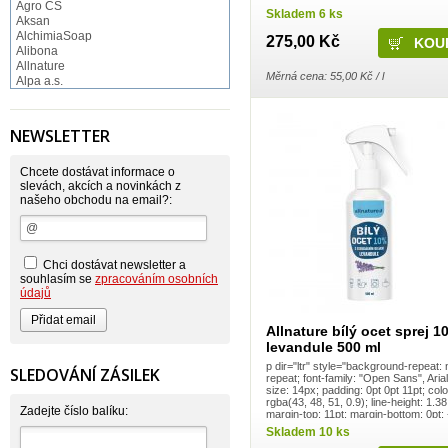
Agro CS
9.19px !important; --vw: 19.03px !imp
Skladem 6 ks
...
Aksan
AlchimiaSoap
275,00 Kč
Alibona
Allnature
Měrná cena: 55,00 Kč / l
Alpa a.s.
Altruist
Alufix
Aroco
NEWSLETTER
Astonish
Astrid
Atlantic
Chcete dostávat informace o
AutoMax Group
slevách, akcích a novinkách z
našeho obchodu na email?:
Axcentive
BaL
Bateria
Bayer
Beauty Lille
Chci dostávat newsletter a
Beiersdorf - Nivea
souhlasím se
zpracováním osobních
Bella
údajů
Benkor
BERGEN S. R. L.
Allnature bílý ocet sprej 1
Bettina Barty
levandule 500 ml
Bi-es
Bio-repel
p dir="ltr" style="background-repeat: 
SLEDOVÁNÍ ZÁSILEK
repeat; font-family: "Open Sans", Arial
Bioclean
size: 14px; padding: 0pt 0pt 11pt; colo
BioEnzym
rgba(43, 48, 51, 0.9); line-height: 1.38
Biolit
Zadejte číslo balíku:
margin-top: 11pt; margin-bottom: 0pt; 
BIOM s.r.o.
9.19px !important; --vw: 19.03px !imp
Skladem 10 ks
...
Bione Cosmetics