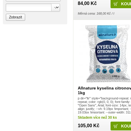
Bioprospect
84,00 Kč
Bioveta
Bispol
Měrná cena: 168,00 Kč / l
Blue Stratos
BlueSun
Bochemie
Bohemia Cosmetics
Bolsius
Bolton
Bros
Brut
BumusCare GmBh
Cerepa
Certex
Chante Clair
Chopa
ChupaChups
Clanax
Claro
Cleanzy s.r.o.
Allnature kyselina citrono
Cleary Group Italy
1kg
Clovin Germany
p dir="ltr" style="background-repeat: 
Codaa
repeat; color: rgb(0, 0, 0); font-family:
Colgate - Palmolive
"Open Sans", Arial; font-size: 14px; te
Conter
align: justify; --vh: 9.19px !important; 
Cormen
19.03px !important; --outer-width: 31
!important; --bs-header-height: 100px 
Coty
Skladem více než 30 ks
Coyote
105,00 Kč
Dalli
Dalli - Werkge Germany