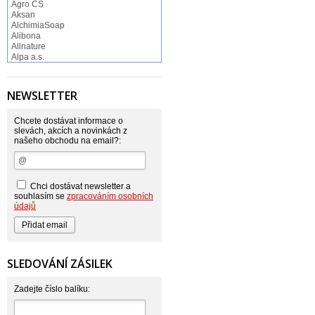
Agro CS
Aksan
AlchimiaSoap
Alibona
Allnature
Alpa a.s.
Altruist
Alufix
Aroco
NEWSLETTER
Astonish
Astrid
Atlantic
Chcete dostávat informace o
AutoMax Group
slevách, akcích a novinkách z
našeho obchodu na email?:
Axcentive
BaL
Bateria
Bayer
Beauty Lille
Chci dostávat newsletter a
Beiersdorf - Nivea
souhlasím se
zpracováním osobních
Bella
údajů
Benkor
BERGEN S. R. L.
Bettina Barty
Bi-es
Bio-repel
SLEDOVÁNÍ ZÁSILEK
Bioclean
BioEnzym
Biolit
Zadejte číslo balíku:
BIOM s.r.o.
Bione Cosmetics