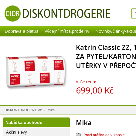
Doprava a platba
Výdejní místa,prodejny
Novinky/články/aktua
Katrin Classic ZZ,
ZA PYTEL/KARTON
UTĚRKY V PŘEPOČ
Vaše cena:
699,00 Kč
DISKONTDROGERIE.cz
/
Mika
Mika
Nabídka obchodu
Akční slevy
Prací prášky, gely, kapsle