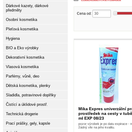
Dárkové kazety, dárkové
předměty
Cena od:
Osobní kosmetika
Pleťová kosmetika
Hygiena
BIO a Eko výrobky
Dekorativní kosmetika
Vlasová kosmetika
Parfémy, vůně, deo
Dětská kosmetika, plenky
Sladidla, potravinové doplňky
Čistící a úklidové prostř.
Mika Expres univerzální pr
prostředek na cesty v tub
Technická drogerie
ml EXP 08/23
Prací prášky, gely, kapsle
pozor výrobek je po datu expirace -
žádný vliv na jeho kvalitu.