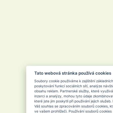
Velvana
Vertou
Vigo
Vileda
Vipor
Vivaco
Vodnář
Vřídlo
Waschkonig
WD-40
Wilkinson
Xanto
Xpel Marketing Ltd
Yankee Candle
Zenit
ZEWA
Zoutman
Zundholz
Tato webová stránka používá cookies
Soubory cookie používáme k zajištění základníc
poskytování funkcí sociálních sítí, analýze návšt
obsahu reklam. Partnerské služby, které využívá
inzerci a analýzy, mohou tyto údaje zkombinovat
které jste jim poskytli při používání jejich služe
Váš souhlas se zpracováním souborů cookies, kt
ve vašem prohlížeči. Používání souborů cookies