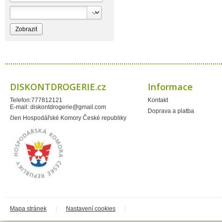
Bioprospect
Bioveta
Bispol
Blue Stratos
BlueSun
Bochemie
Bohemia Cosmetics
Bolsius
Bolton
Bros
Brut
DISKONTDROGERIE.cz
Informace
BumusCare GmBh
Cerepa
Telefon:777812121
Kontakt
Certex
E-mail:
diskontdrogerie@gmail.com
Chante Clair
Doprava a platba
Chopa
člen Hospodářské Komory České republiky
ChupaChups
Clanax
Claro
Cleanzy s.r.o.
Cleary Group Italy
Clovin Germany
Codaa
Colgate - Palmolive
Conter
Cormen
Coty
Coyote
Mapa stránek
|
Nastavení cookies
|
Dalli
Dalli - Werkge Germany