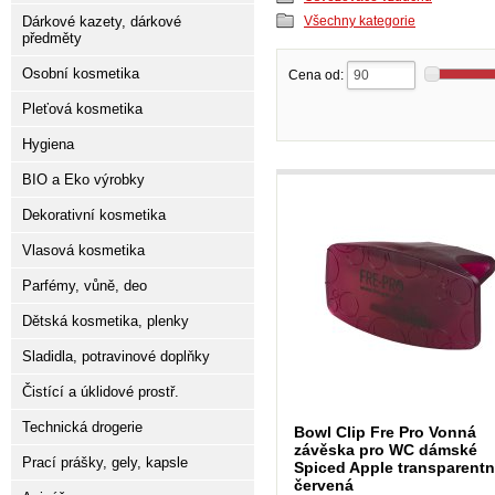
Dárkové kazety, dárkové
Všechny kategorie
předměty
Osobní kosmetika
Cena od:
Pleťová kosmetika
Hygiena
BIO a Eko výrobky
Dekorativní kosmetika
Vlasová kosmetika
Parfémy, vůně, deo
Dětská kosmetika, plenky
Sladidla, potravinové doplňky
Čistící a úklidové prostř.
Technická drogerie
Bowl Clip Fre Pro Vonná
závěska pro WC dámské
Prací prášky, gely, kapsle
Spiced Apple transparentn
červená