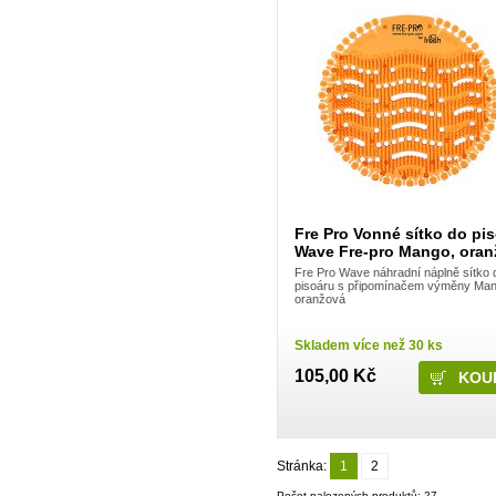
Kneipp
Krab Brno
Kuku papír
La Prima
LA Rive
Labar
Laboratori Alan Jey S.r.l.
Lachner
Lakma
LAVON
LEC LTD
LeRoy Cosmetics
Loreal
Lovela Terezín
Fre Pro Vonné sítko do pi
Lumene
Wave Fre-pro Mango, oran
Lybar
Fre Pro Wave náhradní náplně sítko 
Ma Provence
pisoáru s připomínačem výměny Ma
Madel
oranžová
Manticore
Marca
Skladem více než 30 ks
Marion
Mattes Group
105,00 Kč
Max Factor
Melitrade a.s. - Linteo
Melitta
Mika
Milit Group s.r.o.
Milo
Stránka:
1
2
MiPa
Počet nalezených produktů: 27