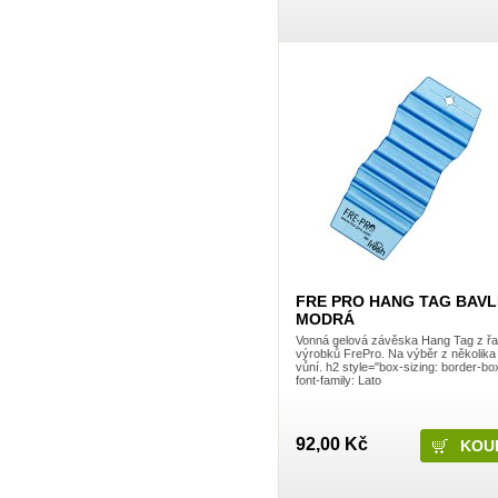
Dalli Group
Dalli production
De Miclén
Deli
Den Braven
Dermacol
Detecha
Dezipower
Disney
Dr. Beckmann
Dr.Otker
Druchema
Drutep
Dual Power
Důbrava
Durex
Ekochem
Erdal
FRE PRO HANG TAG BAV
Espeon
MODRÁ
Essence
Vonná gelová závěska Hang Tag z ř
Euroitalia S.r.l.
výrobků FrePro. Na výběr z několika
Evergreen Garden Care
vůní. h2 style="box-sizing: border-bo
Felce Azzurra
font-family: Lato
Fide
Fini
Fiorillo
92,00 Kč
Fiorilo Detergenza
For Merco
Frepro
Fresh & More