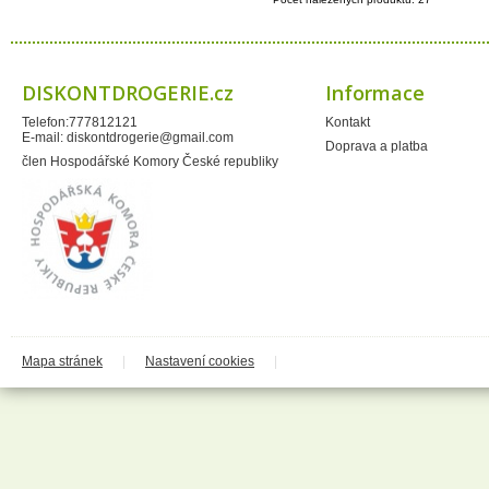
Montrasio
Moracell s.r.o.
Naturprodukt
Neudorff
Neutrogena
Ocean - COPPOLA GROUP
DISKONTDROGERIE.cz
Informace
CHIMICA
Paclan
Telefon:777812121
Kontakt
Paloma
E-mail:
diskontdrogerie@gmail.com
Doprava a platba
Panasonic
člen Hospodářské Komory České republiky
Papírna Moudrý
PelGar International Limited
Perrigo
Privos
Procter&Gamble
Prost
Proxim
PWC solututions Ltd.
Qalt
QDoma
Ral Candles
Reckitt Benkiser
Reebok
Mapa stránek
|
Nastavení cookies
|
Revlon
Ringo
Rosteto
Ryor
SafeShield
Saneca
Sarantis