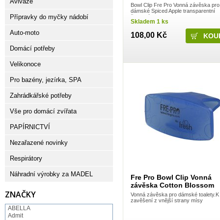
Aviváže
Bowl Clip Fre Pro Vonná závěska pr
dámské Spiced Apple transparentní
Přípravky do myčky nádobí
červená
Skladem 1 ks
Auto-moto
108,00 Kč
Domácí potřeby
Velikonoce
Pro bazény, jezírka, SPA
Zahrádkářské potřeby
Vše pro domácí zvířata
PAPÍRNICTVÍ
Nezařazené novinky
Respirátory
Náhradní výrobky za MADEL
Fre Pro Bowl Clip Vonná
závěska Cotton Blossom
ZNAČKY
Vonná závěska pro dámské toalety.K
zavěšení z vnější strany mísy
ABELLA
Admit