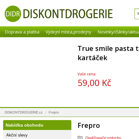
Doprava a platba
Výdejní místa,prodejny
Novinky/články/aktua
True smile pasta t
kartáček
Vaše cena:
59,00 Kč
DISKONTDROGERIE.cz
/
Frepro
Frepro
Nabídka obchodu
Akční slevy
Osvěžovače vzduchu