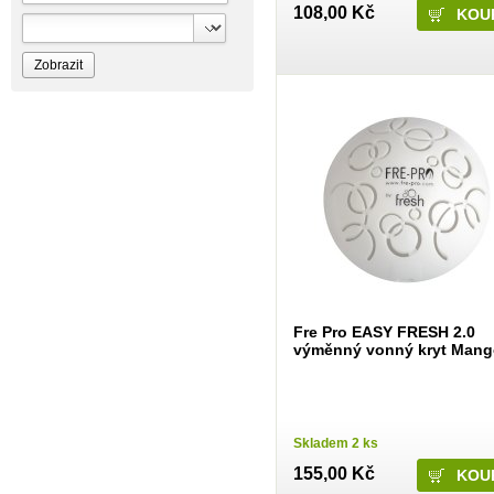
Bioprospect
108,00 Kč
Bioveta
Bispol
Blue Stratos
BlueSun
Bochemie
Bohemia Cosmetics
Bolsius
Bolton
Bros
Brut
BumusCare GmBh
Cerepa
Certex
Chante Clair
Chopa
ChupaChups
Clanax
Claro
Cleanzy s.r.o.
Fre Pro EASY FRESH 2.0
Cleary Group Italy
výměnný vonný kryt Man
Clovin Germany
Codaa
Colgate - Palmolive
Conter
Cormen
Coty
Skladem 2 ks
Coyote
155,00 Kč
Dalli
Dalli - Werkge Germany