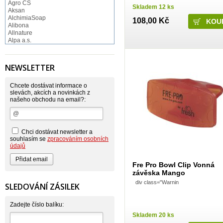
Agro CS
Skladem 12 ks
Aksan
AlchimiaSoap
108,00 Kč
Alibona
Allnature
Alpa a.s.
Altruist
Alufix
Aroco
NEWSLETTER
Astonish
Astrid
Atlantic
Chcete dostávat informace o
AutoMax Group
slevách, akcích a novinkách z
našeho obchodu na email?:
Axcentive
BaL
Bateria
Bayer
Beauty Lille
Chci dostávat newsletter a
Beiersdorf - Nivea
souhlasím se
zpracováním osobních
Bella
údajů
Benkor
BERGEN S. R. L.
Fre Pro Bowl Clip Vonná
Bettina Barty
závěska Mango
Bi-es
Bio-repel
div class="Warnin
SLEDOVÁNÍ ZÁSILEK
Bioclean
BioEnzym
Biolit
Zadejte číslo balíku:
BIOM s.r.o.
Skladem 20 ks
Bione Cosmetics