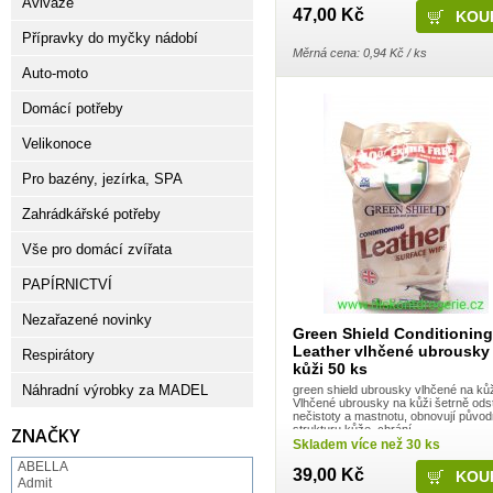
Aviváže
47,00 Kč
Přípravky do myčky nádobí
Měrná cena: 0,94 Kč / ks
Auto-moto
Domácí potřeby
Velikonoce
Pro bazény, jezírka, SPA
Zahrádkářské potřeby
Vše pro domácí zvířata
PAPÍRNICTVÍ
Nezařazené novinky
Green Shield Conditioning
Leather vlhčené ubrousky
Respirátory
kůži 50 ks
Náhradní výrobky za MADEL
green shield ubrousky vlhčené na kůž
Vlhčené ubrousky na kůži šetrně odst
nečistoty a mastnotu, obnovují původ
strukturu kůže, chrání
ZNAČKY
Skladem více než 30 ks
ABELLA
39,00 Kč
Admit