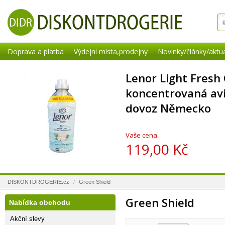
Doprava a platba
Výdejní místa,prodejny
Novinky/články/aktua
Lenor Light Fresh
koncentrovaná aviv
dovoz Německo
Vaše cena:
119,00 Kč
DISKONTDROGERIE.cz
/
Green Shield
Green Shield
Nabídka obchodu
Akční slevy