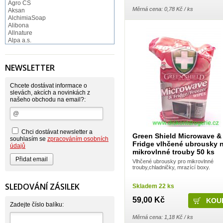
Agro CS
Měrná cena: 0,78 Kč / ks
Aksan
AlchimiaSoap
Alibona
Allnature
Alpa a.s.
Altruist
Alufix
Aroco
NEWSLETTER
Astonish
Astrid
Atlantic
Chcete dostávat informace o
AutoMax Group
slevách, akcích a novinkách z
našeho obchodu na email?:
Axcentive
BaL
Bateria
Bayer
Beauty Lille
Chci dostávat newsletter a
Green Shield Microwave &
Beiersdorf - Nivea
souhlasím se
zpracováním osobních
Fridge vlhčené ubrousky 
Bella
údajů
mikrovlnné trouby 50 ks
Benkor
BERGEN S. R. L.
Vlhčené ubrousky pro mikrovlnné
Bettina Barty
trouby,chladničky, mrazící boxy.
Bi-es
Bio-repel
SLEDOVÁNÍ ZÁSILEK
Skladem 22 ks
Bioclean
BioEnzym
59,00 Kč
Biolit
Zadejte číslo balíku:
BIOM s.r.o.
Měrná cena: 1,18 Kč / ks
Bione Cosmetics