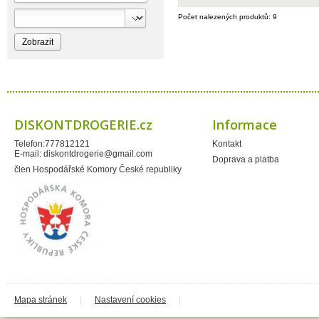
Bioprospect
Bioveta
Počet nalezených produktů: 9
Bispol
Blue Stratos
BlueSun
Bochemie
Bohemia Cosmetics
Bolsius
Bolton
Bros
Brut
DISKONTDROGERIE.cz
Informace
BumusCare GmBh
Cerepa
Telefon:777812121
Kontakt
Certex
E-mail:
diskontdrogerie@gmail.com
Chante Clair
Doprava a platba
Chopa
člen Hospodářské Komory České republiky
ChupaChups
Clanax
Claro
Cleanzy s.r.o.
Cleary Group Italy
Clovin Germany
Codaa
Colgate - Palmolive
Conter
Cormen
Coty
Coyote
Mapa stránek
|
Nastavení cookies
|
Dalli
Dalli - Werkge Germany