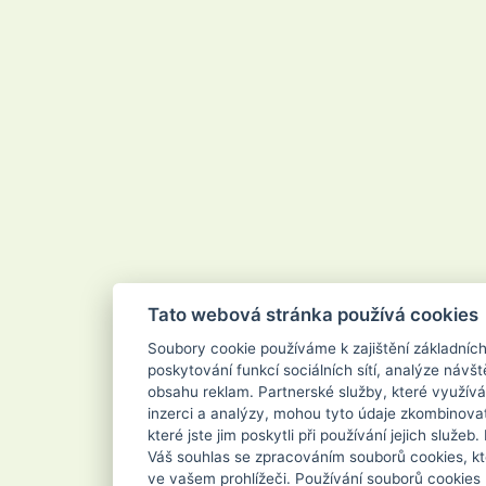
Velvana
Vertou
Vigo
Vileda
Vipor
Vivaco
Vodnář
Vřídlo
Waschkonig
WD-40
Wilkinson
Xanto
Xpel Marketing Ltd
Yankee Candle
Zenit
ZEWA
Zoutman
Zundholz
Tato webová stránka používá cookies
Soubory cookie používáme k zajištění základníc
poskytování funkcí sociálních sítí, analýze návšt
obsahu reklam. Partnerské služby, které využívá
inzerci a analýzy, mohou tyto údaje zkombinovat
které jste jim poskytli při používání jejich služe
Váš souhlas se zpracováním souborů cookies, kt
ve vašem prohlížeči. Používání souborů cookies