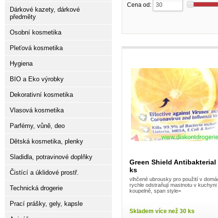
Cena od:
Dárkové kazety, dárkové
předměty
Osobní kosmetika
Pleťová kosmetika
Hygiena
BIO a Eko výrobky
Dekorativní kosmetika
Vlasová kosmetika
Parfémy, vůně, deo
Dětská kosmetika, plenky
Sladidla, potravinové doplňky
Green Shield Antibakterial
ks
Čistící a úklidové prostř.
vlhčené ubrousky pro použití v domá
rychle odstraňují mastnotu v kuchyni
Technická drogerie
koupelně, span style=
Prací prášky, gely, kapsle
Skladem více než 30 ks