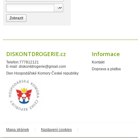
Bioprospect
Bioveta
Bispol
Blue Stratos
BlueSun
Bochemie
Bohemia Cosmetics
Bolsius
Bolton
Bros
Brut
DISKONTDROGERIE.cz
Informace
BumusCare GmBh
Cerepa
Telefon:777812121
Kontakt
Certex
E-mail:
diskontdrogerie@gmail.com
Chante Clair
Doprava a platba
Chopa
člen Hospodářské Komory České republiky
ChupaChups
Clanax
Claro
Cleanzy s.r.o.
Cleary Group Italy
Clovin Germany
Codaa
Colgate - Palmolive
Conter
Cormen
Coty
Coyote
Mapa stránek
|
Nastavení cookies
|
Dalli
Dalli - Werkge Germany