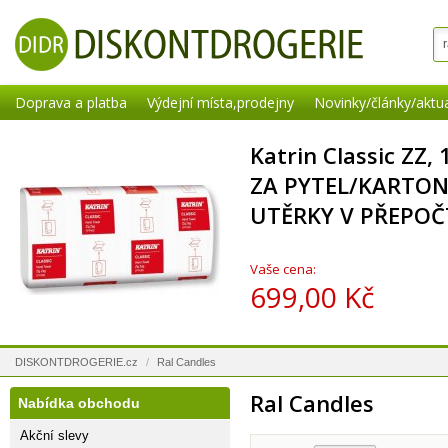
Doprava a platba
Výdejní místa,prodejny
Novinky/články/aktua
Katrin Classic ZZ,
ZA PYTEL/KARTON
UTĚRKY V PŘEPOČ
Vaše cena:
699,00 Kč
DISKONTDROGERIE.cz
/
Ral Candles
Ral Candles
Nabídka obchodu
Akční slevy