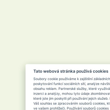
Velvana
Vertou
Vigo
Vileda
Vipor
Vivaco
Vodnář
Vřídlo
Waschkonig
WD-40
Wilkinson
Xanto
Xpel Marketing Ltd
Yankee Candle
Zenit
ZEWA
Zoutman
Zundholz
Tato webová stránka používá cookies
Soubory cookie používáme k zajištění základníc
poskytování funkcí sociálních sítí, analýze návšt
obsahu reklam. Partnerské služby, které využívá
inzerci a analýzy, mohou tyto údaje zkombinovat
které jste jim poskytli při používání jejich služe
Váš souhlas se zpracováním souborů cookies, kt
ve vašem prohlížeči. Používání souborů cookies