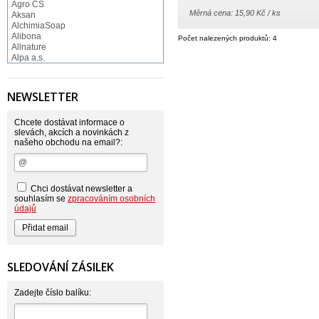
Agro CS
Měrná cena: 15,90 Kč / ks
Aksan
AlchimiaSoap
Alibona
Počet nalezených produktů: 4
Allnature
Alpa a.s.
Altruist
Alufix
Aroco
NEWSLETTER
Astonish
Astrid
Atlantic
Chcete dostávat informace o
AutoMax Group
slevách, akcích a novinkách z
našeho obchodu na email?:
Axcentive
BaL
Bateria
Bayer
Beauty Lille
Chci dostávat newsletter a
Beiersdorf - Nivea
souhlasím se
zpracováním osobních
Bella
údajů
Benkor
BERGEN S. R. L.
Bettina Barty
Bi-es
Bio-repel
SLEDOVÁNÍ ZÁSILEK
Bioclean
BioEnzym
Biolit
Zadejte číslo balíku:
BIOM s.r.o.
Bione Cosmetics