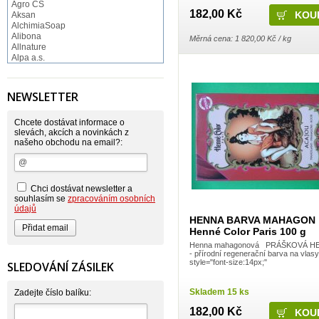
Agro CS
182,00 Kč
Aksan
AlchimiaSoap
Alibona
Měrná cena: 1 820,00 Kč / kg
Allnature
Alpa a.s.
Altruist
Alufix
Aroco
NEWSLETTER
Astonish
Astrid
Atlantic
Chcete dostávat informace o
AutoMax Group
slevách, akcích a novinkách z
našeho obchodu na email?:
Axcentive
BaL
Bateria
Bayer
Beauty Lille
Chci dostávat newsletter a
Beiersdorf - Nivea
souhlasím se
zpracováním osobních
Bella
údajů
Benkor
HENNA BARVA MAHAGON
BERGEN S. R. L.
Henné Color Paris 100 g
Bettina Barty
Henna mahagonová PRÁŠKOVÁ H
Bi-es
- přírodní regenerační barva na vlasy
Bio-repel
style="font-size:14px;"
SLEDOVÁNÍ ZÁSILEK
Bioclean
BioEnzym
Skladem 15 ks
Biolit
Zadejte číslo balíku:
BIOM s.r.o.
182,00 Kč
Bione Cosmetics