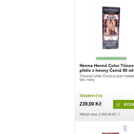
Frosch
Gaba
Gabriella Salvete
Garnier
Green Shield
GSK
Harmasan
Harmony
Hartmann
HB lak
Henkel
Henné
Herba
HET
Henna Henné Color Tónov
Hlubna
přeliv z henny Černá 90 ml
Hokr
HotHouse
Tónovací přeliv Černá p style="paddi
0px; marg
Hyge
Imperial Leather
Interforst
IO
Skladem 6 ks
Javorník
Jees
239,00 Kč
JH Group, spol s.r.o.
Jiva
Měrná cena: 2 655,56 Kč / l
Joanna
Johnson & Johnson
Katrin
Kimberly-Clark
KM Zundholz International