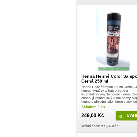
Dalli Group
Dalli production
De Miclén
Deli
Den Braven
Dermacol
Detecha
Dezipower
Disney
Dr. Beckmann
Dr.Otker
Druchema
Drutep
Dual Power
Důbrava
Durex
Henna Henné Color Šamp
Ekochem
Černá 250 ml
Erdal
Espeon
Henne Color šampon 250ml Černá Če
Essence
henna, výtažek z listů ořechů a
levandulový olej Šampony Henne Col
Euroitalia S.r.l.
obsahují levandulový a kokosový olej
Evergreen Garden Care
hennu a přírodní látky, které vlasy id
Felce Azzurra
připraví pro aplikaci práškové henny.
Skladem 3 ks
Fide
Fini
249,00 Kč
Fiorillo
Fiorilo Detergenza
Měrná cena: 996,00 Kč / l
For Merco
Frepro
Fresh & More