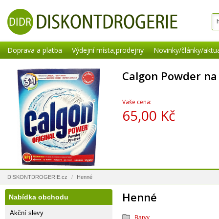
Doprava a platba
Výdejní místa,prodejny
Novinky/články/aktua
Calgon Powder na
Vaše cena:
65,00 Kč
DISKONTDROGERIE.cz
/
Henné
Henné
Nabídka obchodu
Akční slevy
Barvy