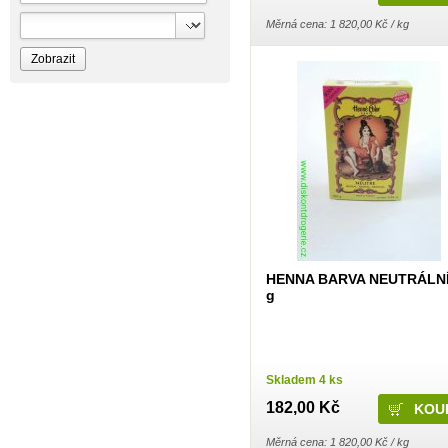
Bioprospect
Bioveta
Měrná cena: 1 820,00 Kč / kg
Bispol
Blue Stratos
BlueSun
Bochemie
Bohemia Cosmetics
Bolsius
Bolton
Bros
Brut
BumusCare GmBh
Cerepa
Certex
Chante Clair
Chopa
ChupaChups
Clanax
HENNA BARVA NEUTRÁLNÍ
Claro
Cleanzy s.r.o.
g
Cleary Group Italy
Clovin Germany
Codaa
Colgate - Palmolive
Conter
Skladem 4 ks
Cormen
Coty
182,00 Kč
Coyote
Dalli
Měrná cena: 1 820,00 Kč / kg
Dalli - Werkge Germany