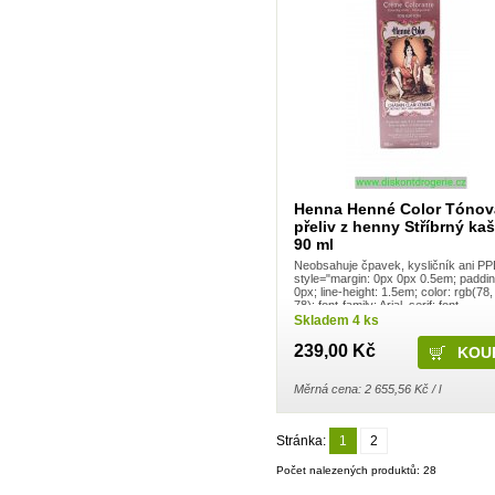
Kneipp
Krab Brno
Kuku papír
La Prima
LA Rive
Labar
Laboratori Alan Jey S.r.l.
Lachner
Lakma
LAVON
LEC LTD
LeRoy Cosmetics
Henna Henné Color Tónov
Loreal
přeliv z henny Stříbrný ka
Lovela Terezín
90 ml
Lumene
Lybar
Neobsahuje čpavek, kysličník ani PP
style="margin: 0px 0px 0.5em; paddin
Ma Provence
0px; line-height: 1.5em; color: rgb(78,
Madel
78); font-family: Arial, serif; font-
Manticore
Skladem 4 ks
Marca
Marion
239,00 Kč
Mattes Group
Max Factor
Měrná cena: 2 655,56 Kč / l
Melitrade a.s. - Linteo
Melitta
Mika
Stránka:
1
2
Milit Group s.r.o.
Milo
Počet nalezených produktů: 28
MiPa