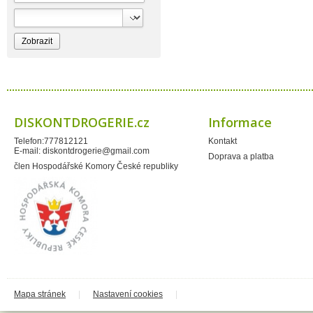
Bioprospect
Bioveta
Bispol
Blue Stratos
BlueSun
Bochemie
Bohemia Cosmetics
Bolsius
Bolton
Bros
Brut
DISKONTDROGERIE.cz
Informace
BumusCare GmBh
Cerepa
Telefon:777812121
Kontakt
Certex
E-mail:
diskontdrogerie@gmail.com
Chante Clair
Doprava a platba
Chopa
člen Hospodářské Komory České republiky
ChupaChups
Clanax
Claro
Cleanzy s.r.o.
Cleary Group Italy
Clovin Germany
Codaa
Colgate - Palmolive
Conter
Cormen
Coty
Coyote
Mapa stránek
|
Nastavení cookies
|
Dalli
Dalli - Werkge Germany