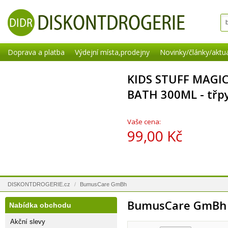
Doprava a platba
Výdejní místa,prodejny
Novinky/články/aktua
KIDS STUFF MAGI
BATH 300ML - třpy
Vaše cena:
99,00 Kč
DISKONTDROGERIE.cz
/
BumusCare GmBh
BumusCare GmBh
Nabídka obchodu
Akční slevy