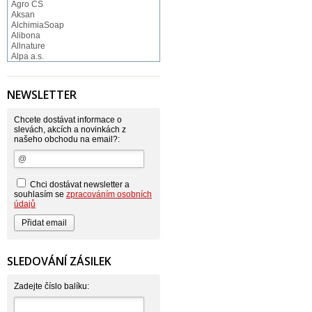
Agro CS
Aksan
AlchimiaSoap
Alibona
Allnature
Alpa a.s.
Altruist
Alufix
Aroco
NEWSLETTER
Astonish
Astrid
Atlantic
Chcete dostávat informace o
AutoMax Group
slevách, akcích a novinkách z
našeho obchodu na email?:
Axcentive
BaL
Bateria
Bayer
Beauty Lille
Chci dostávat newsletter a
Beiersdorf - Nivea
souhlasím se
zpracováním osobních
Bella
údajů
Benkor
BERGEN S. R. L.
Bettina Barty
Bi-es
Bio-repel
SLEDOVÁNÍ ZÁSILEK
Bioclean
BioEnzym
Biolit
Zadejte číslo balíku:
BIOM s.r.o.
Bione Cosmetics