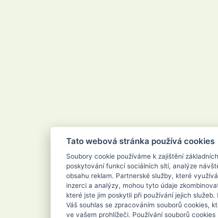
Velvana
Vertou
Vigo
Vileda
Vipor
Vivaco
Vodnář
Vřídlo
Waschkonig
WD-40
Wilkinson
Xanto
Xpel Marketing Ltd
Yankee Candle
Zenit
ZEWA
Zoutman
Zundholz
Tato webová stránka používá cookies
Soubory cookie používáme k zajištění základníc
poskytování funkcí sociálních sítí, analýze návšt
obsahu reklam. Partnerské služby, které využívá
inzerci a analýzy, mohou tyto údaje zkombinovat
které jste jim poskytli při používání jejich služe
Váš souhlas se zpracováním souborů cookies, kt
ve vašem prohlížeči. Používání souborů cookies