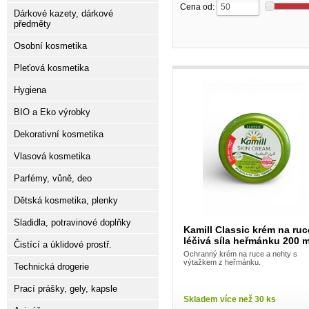
Cena od:
Dárkové kazety, dárkové
předměty
Osobní kosmetika
Pleťová kosmetika
Hygiena
BIO a Eko výrobky
Dekorativní kosmetika
Vlasová kosmetika
Parfémy, vůně, deo
Dětská kosmetika, plenky
Sladidla, potravinové doplňky
Kamill Classic krém na ruc
léčivá síla heřmánku 200 m
Čistící a úklidové prostř.
Ochranný krém na ruce a nehty s
výtažkem z heřmánku.
Technická drogerie
Prací prášky, gely, kapsle
Skladem více než 30 ks