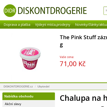
Doprava a platba
Výdejní místa,prodejny
Novinky/články/aktua
The Pink Stuff záz
g
Vaše cena:
71,00 Kč
DISKONTDROGERIE.cz
/
Ubytování
Chalupa na 
Nabídka obchodu
Akční slevy