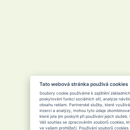
Velvana
Vertou
Vigo
Vileda
Vipor
Vivaco
Vodnář
Vřídlo
Waschkonig
WD-40
Wilkinson
Xanto
Xpel Marketing Ltd
Yankee Candle
Zenit
ZEWA
Zoutman
Zundholz
Tato webová stránka používá cookies
Soubory cookie používáme k zajištění základníc
poskytování funkcí sociálních sítí, analýze návšt
obsahu reklam. Partnerské služby, které využívá
inzerci a analýzy, mohou tyto údaje zkombinovat
které jste jim poskytli při používání jejich služe
Váš souhlas se zpracováním souborů cookies, kt
ve vašem prohlížeči. Používání souborů cookies