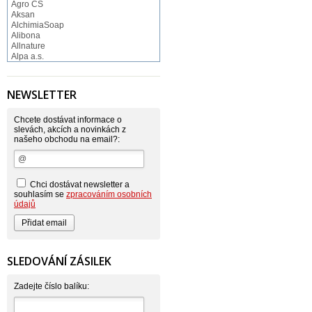
Agro CS
Aksan
AlchimiaSoap
Alibona
Allnature
Alpa a.s.
Altruist
Alufix
Aroco
NEWSLETTER
Astonish
Astrid
Atlantic
Chcete dostávat informace o
AutoMax Group
slevách, akcích a novinkách z
našeho obchodu na email?:
Axcentive
BaL
Bateria
Bayer
Beauty Lille
Chci dostávat newsletter a
Beiersdorf - Nivea
souhlasím se
zpracováním osobních
Bella
údajů
Benkor
BERGEN S. R. L.
Bettina Barty
Bi-es
Bio-repel
SLEDOVÁNÍ ZÁSILEK
Bioclean
BioEnzym
Biolit
Zadejte číslo balíku:
BIOM s.r.o.
Bione Cosmetics