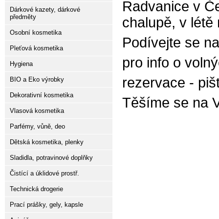
Radvanice v Čec
Dárkové kazety, dárkové
předměty
chalupě, v létě
Osobní kosmetika
Podívejte se n
Pleťová kosmetika
pro info o voln
Hygiena
rezervace - piš
BIO a Eko výrobky
Dekorativní kosmetika
Těšíme se na V
Vlasová kosmetika
Parfémy, vůně, deo
Dětská kosmetika, plenky
Sladidla, potravinové doplňky
Čistící a úklidové prostř.
Technická drogerie
Prací prášky, gely, kapsle