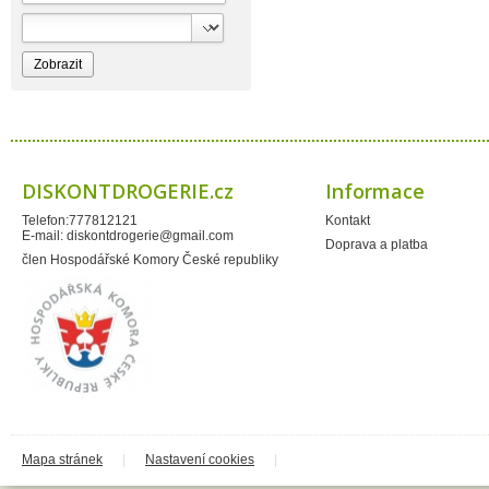
Bioprospect
Bioveta
Bispol
Blue Stratos
BlueSun
Bochemie
Bohemia Cosmetics
Bolsius
Bolton
Bros
Brut
DISKONTDROGERIE.cz
Informace
BumusCare GmBh
Cerepa
Telefon:777812121
Kontakt
Certex
E-mail:
diskontdrogerie@gmail.com
Chante Clair
Doprava a platba
Chopa
člen Hospodářské Komory České republiky
ChupaChups
Clanax
Claro
Cleanzy s.r.o.
Cleary Group Italy
Clovin Germany
Codaa
Colgate - Palmolive
Conter
Cormen
Coty
Coyote
Mapa stránek
|
Nastavení cookies
|
Dalli
Dalli - Werkge Germany