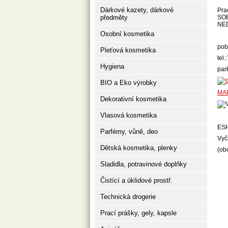
Dárkové kazety, dárkové
Pra
předměty
SOB
NE
Osobní kosmetika
pob
Pleťová kosmetika
tel
Hygiena
par
BIO a Eko výrobky
MA
Dekorativní kosmetika
Vlasová kosmetika
ES
Parfémy, vůně, deo
Vyč
Dětská kosmetika, plenky
(ob
Sladidla, potravinové doplňky
Čistící a úklidové prostř.
Technická drogerie
Prací prášky, gely, kapsle