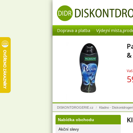
Doprava a platba
Výdejní místa,prod
P
&
Vaš
5
DISKONTDROGERIE.cz
/
Kladno - Diskontdroger
K
Nabídka obchodu
Akční slevy