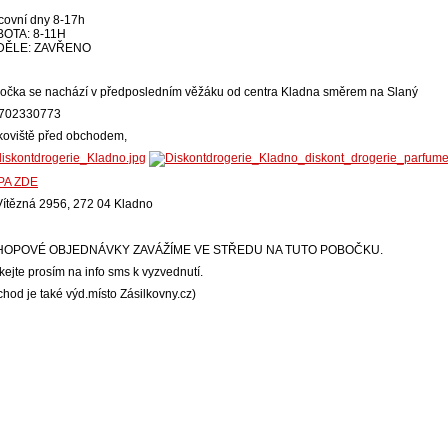
covní dny 8-17h
OTA: 8-11H
DĚLE: ZAVŘENO
očka se nachází v předposledním věžáku od centra Kladna směrem na Slaný
.:702330773
koviště před obchodem,
PA ZDE
HOPOVÉ OBJEDNÁVKY ZAVÁŽÍME VE STŘEDU NA TUTO POBOČKU.
kejte prosím na info sms k vyzvednutí.
chod je také výd.místo Zásilkovny.cz)