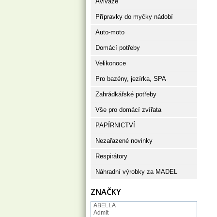
Aviváže
Přípravky do myčky nádobí
Auto-moto
Domácí potřeby
Velikonoce
Pro bazény, jezírka, SPA
Zahrádkářské potřeby
Vše pro domácí zvířata
PAPÍRNICTVÍ
Nezařazené novinky
Respirátory
Náhradní výrobky za MADEL
ZNAČKY
ABELLA
Admit