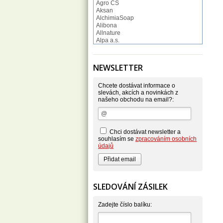
Agro CS
Aksan
AlchimiaSoap
Alibona
Allnature
Alpa a.s.
Altruist
Alufix
Aroco
NEWSLETTER
Astonish
Astrid
Atlantic
Chcete dostávat informace o
AutoMax Group
slevách, akcích a novinkách z
našeho obchodu na email?:
Axcentive
BaL
Bateria
Bayer
Beauty Lille
Chci dostávat newsletter a
Beiersdorf - Nivea
souhlasím se
zpracováním osobních
Bella
údajů
Benkor
BERGEN S. R. L.
Bettina Barty
Bi-es
Bio-repel
SLEDOVÁNÍ ZÁSILEK
Bioclean
BioEnzym
Biolit
Zadejte číslo balíku:
BIOM s.r.o.
Bione Cosmetics