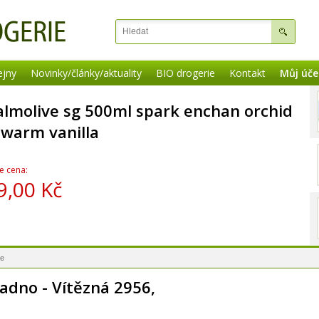
ejny
Novinky/články/aktuality
BIO drogerie
Kontakt
Můj úče
almolive sg 500ml spark enchan orchid
 warm vanilla
e cena:
9,00 Kč
ie
ladno - Vítězná 2956,