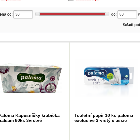
ena od:
do:
Seřadit po
Paloma Kapesníčky krabička
Toaletní papír 10 ks paloma
balsam 80ks 3vrstvé
exclusive 3-vrstý classic