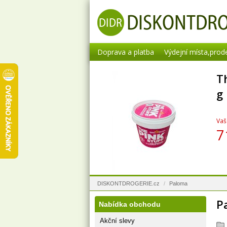
Doprava a platba
Výdejní místa,prod
T
g
Vaš
7
DISKONTDROGERIE.cz
/
Paloma
P
Nabídka obchodu
Akční slevy