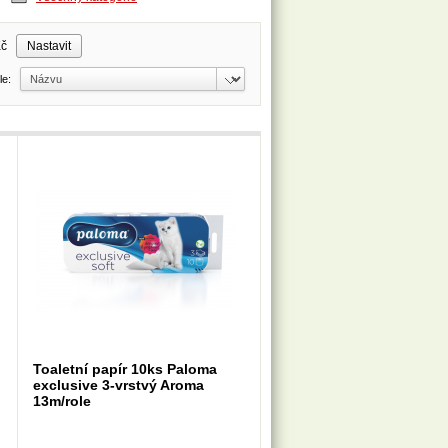
Kč
dle:
Toaletní papír 10ks Paloma
exclusive 3-vrstvý Aroma
13m/role