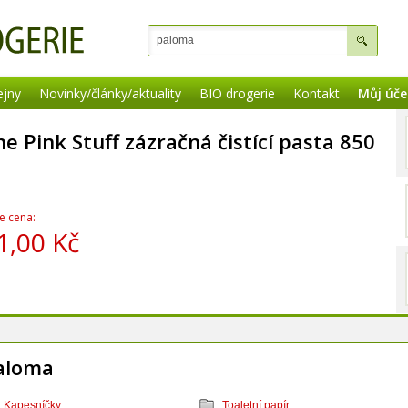
ejny
Novinky/články/aktuality
BIO drogerie
Kontakt
Můj úče
he Pink Stuff zázračná čistící pasta 850
e cena:
1,00 Kč
aloma
Kapesníčky
Toaletní papír