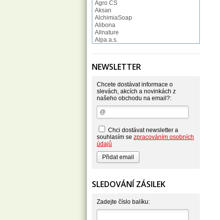
Agro CS
Aksan
AlchimiaSoap
Alibona
Allnature
Alpa a.s.
Altruist
Alufix
Aroco
NEWSLETTER
Astonish
Astrid
Atlantic
Chcete dostávat informace o
AutoMax Group
slevách, akcích a novinkách z
našeho obchodu na email?:
Axcentive
BaL
Bateria
Bayer
Beauty Lille
Chci dostávat newsletter a
Beiersdorf - Nivea
souhlasím se
zpracováním osobních
Bella
údajů
Benkor
BERGEN S. R. L.
Bettina Barty
Bi-es
Bio-repel
SLEDOVÁNÍ ZÁSILEK
Bioclean
BioEnzym
Biolit
Zadejte číslo balíku:
BIOM s.r.o.
Bione Cosmetics