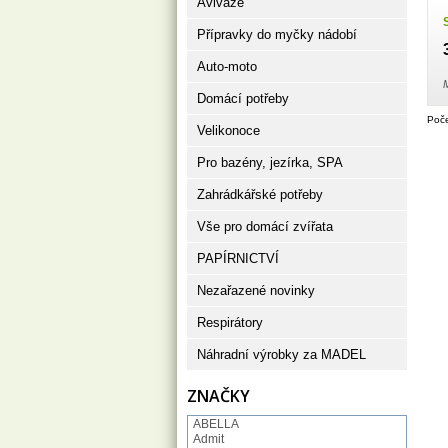
Aviváže
Přípravky do myčky nádobí
Auto-moto
Domácí potřeby
Poče
Velikonoce
Pro bazény, jezírka, SPA
Zahrádkářské potřeby
Vše pro domácí zvířata
PAPÍRNICTVÍ
Nezařazené novinky
Respirátory
Náhradní výrobky za MADEL
ZNAČKY
ABELLA
Admit