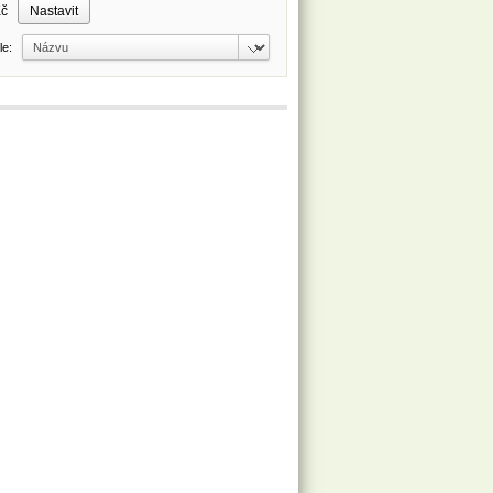
Kč
dle: