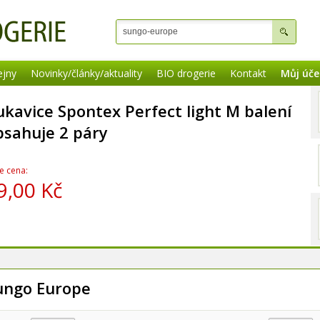
ejny
Novinky/články/aktuality
BIO drogerie
Kontakt
Můj úče
ukavice Spontex Perfect light M balení
bsahuje 2 páry
e cena:
9,00 Kč
ungo Europe