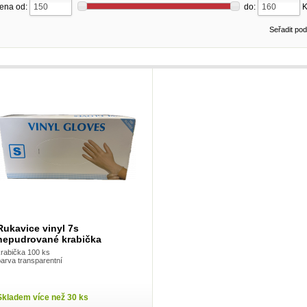
ena od:
do:
Seřadit po
Rukavice vinyl 7s
nepudrované krabička
krabička 100 ks
barva transparentní
Skladem více než 30 ks