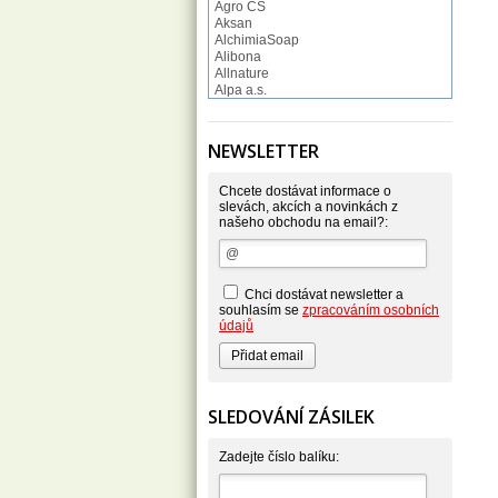
Agro CS
Aksan
AlchimiaSoap
Alibona
Allnature
Alpa a.s.
Altruist
Alufix
Aroco
NEWSLETTER
Astonish
Astrid
Atlantic
Chcete dostávat informace o
AutoMax Group
slevách, akcích a novinkách z
našeho obchodu na email?:
Axcentive
BaL
Bateria
Bayer
Beauty Lille
Chci dostávat newsletter a
Beiersdorf - Nivea
souhlasím se
zpracováním osobních
Bella
údajů
Benkor
BERGEN S. R. L.
Bettina Barty
Bi-es
Bio-repel
SLEDOVÁNÍ ZÁSILEK
Bioclean
BioEnzym
Biolit
Zadejte číslo balíku:
BIOM s.r.o.
Bione Cosmetics