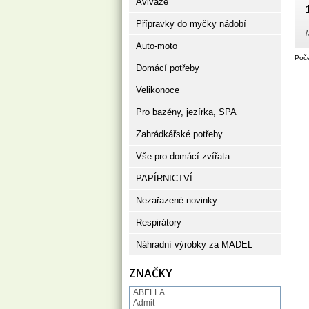
Aviváže
Přípravky do myčky nádobí
Auto-moto
Poče
Domácí potřeby
Velikonoce
Pro bazény, jezírka, SPA
Zahrádkářské potřeby
Vše pro domácí zvířata
PAPÍRNICTVÍ
Nezařazené novinky
Respirátory
Náhradní výrobky za MADEL
ZNAČKY
ABELLA
Admit