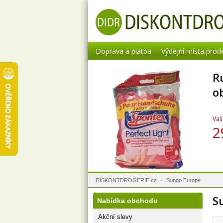
Doprava a platba
Výdejní místa,prod
R
o
Vaš
2
DISKONTDROGERIE.cz
/
Sungo Europe
S
Nabídka obchodu
Akční slevy