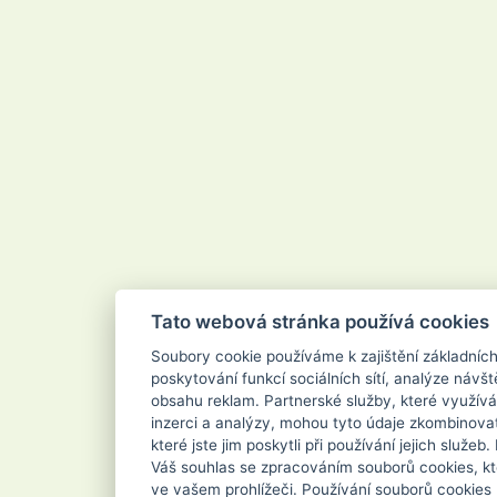
Velvana
Vertou
Vigo
Vileda
Vipor
Vivaco
Vodnář
Vřídlo
Waschkonig
WD-40
Wilkinson
Xanto
Xpel Marketing Ltd
Yankee Candle
Zenit
ZEWA
Zoutman
Zundholz
Tato webová stránka používá cookies
Soubory cookie používáme k zajištění základníc
poskytování funkcí sociálních sítí, analýze návšt
obsahu reklam. Partnerské služby, které využívá
inzerci a analýzy, mohou tyto údaje zkombinovat
které jste jim poskytli při používání jejich služe
Váš souhlas se zpracováním souborů cookies, kt
ve vašem prohlížeči. Používání souborů cookies