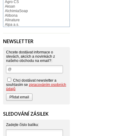
Agro CS
Aksan
AlchimiaSoap
Alibona
Allnature
Alpa a.s.
Altruist
Alufix
Aroco
NEWSLETTER
Astonish
Astrid
Atlantic
Chcete dostávat informace o
AutoMax Group
slevách, akcích a novinkách z
našeho obchodu na email?:
Axcentive
BaL
Bateria
Bayer
Beauty Lille
Chci dostávat newsletter a
Beiersdorf - Nivea
souhlasím se
zpracováním osobních
Bella
údajů
Benkor
BERGEN S. R. L.
Bettina Barty
Bi-es
Bio-repel
SLEDOVÁNÍ ZÁSILEK
Bioclean
BioEnzym
Biolit
Zadejte číslo balíku:
BIOM s.r.o.
Bione Cosmetics