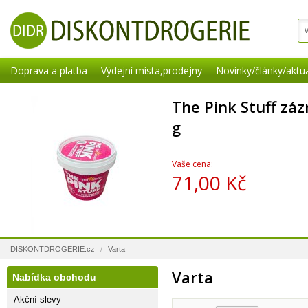
Doprava a platba
Výdejní místa,prodejny
Novinky/články/aktua
The Pink Stuff záz
g
Vaše cena:
71,00 Kč
DISKONTDROGERIE.cz
/
Varta
Varta
Nabídka obchodu
Akční slevy