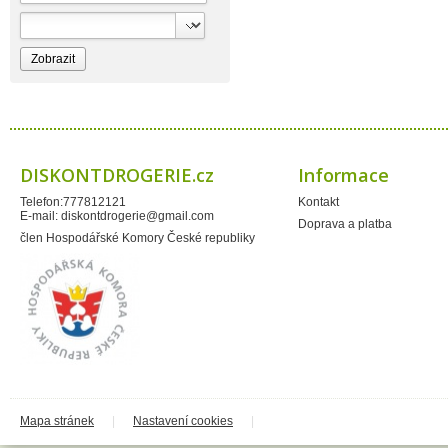
Bioprospect
Bioveta
Bispol
Blue Stratos
BlueSun
Bochemie
Bohemia Cosmetics
Bolsius
Bolton
Bros
Brut
DISKONTDROGERIE.cz
Informace
BumusCare GmBh
Cerepa
Telefon:777812121
Kontakt
Certex
E-mail:
diskontdrogerie@gmail.com
Chante Clair
Doprava a platba
Chopa
člen Hospodářské Komory České republiky
ChupaChups
Clanax
Claro
Cleanzy s.r.o.
Cleary Group Italy
Clovin Germany
Codaa
Colgate - Palmolive
Conter
Cormen
Coty
Coyote
Mapa stránek
|
Nastavení cookies
|
Dalli
Dalli - Werkge Germany