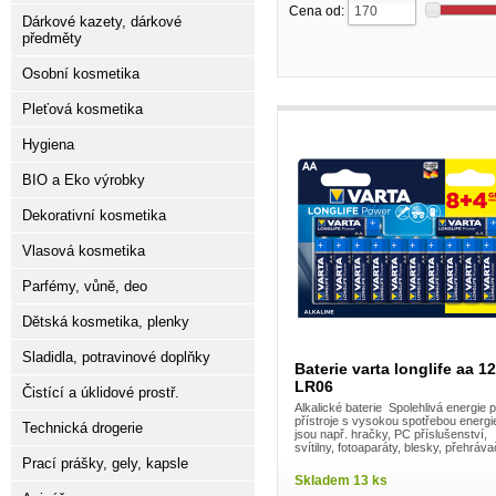
Cena od:
Dárkové kazety, dárkové
předměty
Osobní kosmetika
Pleťová kosmetika
Hygiena
BIO a Eko výrobky
Dekorativní kosmetika
Vlasová kosmetika
Parfémy, vůně, deo
Dětská kosmetika, plenky
Sladidla, potravinové doplňky
Baterie varta longlife aa 1
LR06
Čistící a úklidové prostř.
Alkalické baterie Spolehlivá energie 
přístroje s vysokou spotřebou energi
Technická drogerie
jsou např. hračky, PC příslušenství,
svítilny, fotoaparáty, blesky, přehráv
Prací prášky, gely, kapsle
Skladem 13 ks