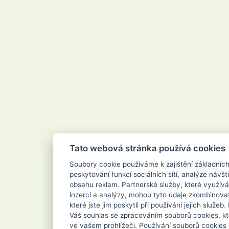
Velvana
Vertou
Vigo
Vileda
Vipor
Vivaco
Vodnář
Vřídlo
Waschkonig
WD-40
Wilkinson
Xanto
Xpel Marketing Ltd
Yankee Candle
Zenit
ZEWA
Zoutman
Zundholz
Tato webová stránka používá cookies
Soubory cookie používáme k zajištění základníc
poskytování funkcí sociálních sítí, analýze návšt
obsahu reklam. Partnerské služby, které využívá
inzerci a analýzy, mohou tyto údaje zkombinovat
které jste jim poskytli při používání jejich služe
Váš souhlas se zpracováním souborů cookies, kt
ve vašem prohlížeči. Používání souborů cookies