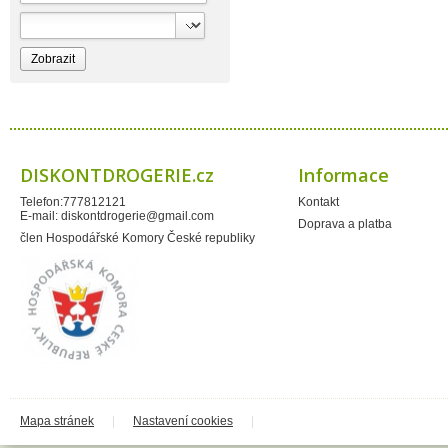
Bioprospect
Bioveta
Bispol
Blue Stratos
BlueSun
Bochemie
Bohemia Cosmetics
Bolsius
Bolton
Bros
Brut
DISKONTDROGERIE.cz
Informace
BumusCare GmBh
Cerepa
Telefon:777812121
Kontakt
Certex
E-mail:
diskontdrogerie@gmail.com
Chante Clair
Doprava a platba
Chopa
člen Hospodářské Komory České republiky
ChupaChups
Clanax
Claro
Cleanzy s.r.o.
Cleary Group Italy
Clovin Germany
Codaa
Colgate - Palmolive
Conter
Cormen
Coty
Coyote
Mapa stránek
|
Nastavení cookies
|
Dalli
Dalli - Werkge Germany