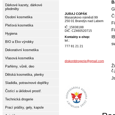
B
Dárkové kazety, dárkové
G
předměty
JURAJ COPÁK
Č
Osobní kosmetika
Masarykovo náměstí 99
250 01 Brandýs nad Labem
F
Pleťová kosmetika
IČ: 15838188
F
DIČ: CZ460520715
Hygiena
I
Kontakty e-shop:
tel.:
BIO a Eko výrobky
s
777 81 21 21
Dekorativní kosmetika
Vlasová kosmetika
diskontdrogerie@gmail.com
Ž
Parfémy, vůně, deo
č.
Dětská kosmetika, plenky
J
Sladidla, potravinové doplňky
Čistící a úklidové prostř.
Technická drogerie
Prací prášky, gely, kapsle