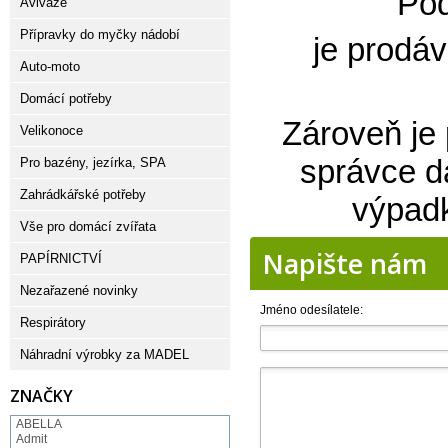
Pod
Aviváže
Přípravky do myčky nádobí
je prodáv
Auto-moto
Domácí potřeby
Zároveň je 
Velikonoce
správce d
Pro bazény, jezírka, SPA
Zahrádkářské potřeby
výpadk
Vše pro domácí zvířata
Napište nám
PAPÍRNICTVÍ
Nezařazené novinky
Jméno odesílatele:
Respirátory
Náhradní výrobky za MADEL
ZNAČKY
ABELLA
Admit