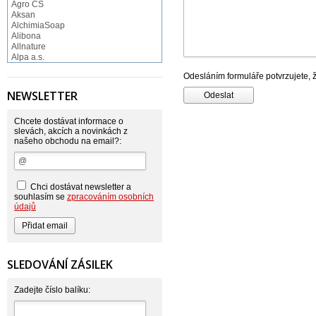
Agro CS
Aksan
AlchimiaSoap
Alibona
Allnature
Alpa a.s.
Altruist
Odesláním formuláře potvrzujete, 
Alufix
Aroco
NEWSLETTER
Astonish
Astrid
Atlantic
Chcete dostávat informace o
AutoMax Group
slevách, akcích a novinkách z
našeho obchodu na email?:
Axcentive
BaL
Bateria
Bayer
Beauty Lille
Chci dostávat newsletter a
Beiersdorf - Nivea
souhlasím se
zpracováním osobních
Bella
údajů
Benkor
BERGEN S. R. L.
Bettina Barty
Bi-es
Bio-repel
SLEDOVÁNÍ ZÁSILEK
Bioclean
BioEnzym
Biolit
Zadejte číslo balíku:
BIOM s.r.o.
Bione Cosmetics