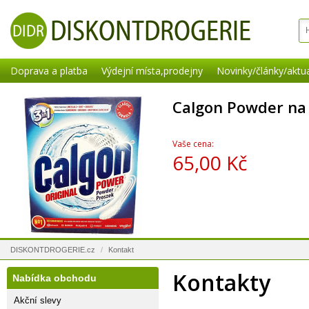
Doprava a platba
Výdejní místa,prodejny
Novinky/články/aktua
Calgon Powder na
Vaše cena:
65,00 Kč
DISKONTDROGERIE.cz
/
Kontakt
Kontakty
Nabídka obchodu
Akční slevy