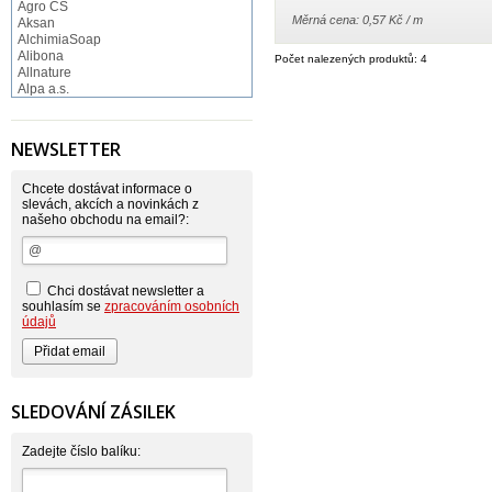
Agro CS
Měrná cena: 0,57 Kč / m
Aksan
AlchimiaSoap
Alibona
Počet nalezených produktů: 4
Allnature
Alpa a.s.
Altruist
Alufix
Aroco
NEWSLETTER
Astonish
Astrid
Atlantic
Chcete dostávat informace o
AutoMax Group
slevách, akcích a novinkách z
našeho obchodu na email?:
Axcentive
BaL
Bateria
Bayer
Beauty Lille
Chci dostávat newsletter a
Beiersdorf - Nivea
souhlasím se
zpracováním osobních
Bella
údajů
Benkor
BERGEN S. R. L.
Bettina Barty
Bi-es
Bio-repel
SLEDOVÁNÍ ZÁSILEK
Bioclean
BioEnzym
Biolit
Zadejte číslo balíku:
BIOM s.r.o.
Bione Cosmetics