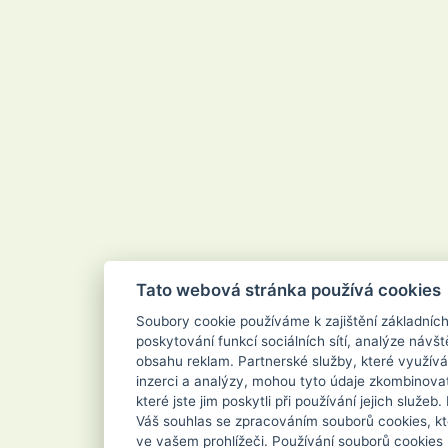
Velvana
Vertou
Vigo
Vileda
Vipor
Vivaco
Vodnář
Vřídlo
Waschkonig
WD-40
Wilkinson
Xanto
Xpel Marketing Ltd
Yankee Candle
Zenit
ZEWA
Zoutman
Zundholz
Tato webová stránka používá cookies
Soubory cookie používáme k zajištění základníc
poskytování funkcí sociálních sítí, analýze návšt
obsahu reklam. Partnerské služby, které využívá
inzerci a analýzy, mohou tyto údaje zkombinovat
které jste jim poskytli při používání jejich služe
Váš souhlas se zpracováním souborů cookies, kt
ve vašem prohlížeči. Používání souborů cookies