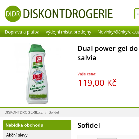
Doprava a platba
Výdejní místa,prodejny
Novinky/články/aktua
Dual power gel d
salvia
Vaše cena:
119,00 Kč
DISKONTDROGERIE.cz
/
Sofidel
Sofidel
Nabídka obchodu
Akční slevy