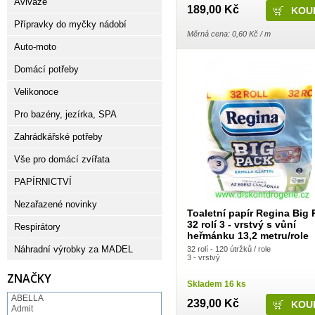
Aviváže
189,00 Kč
Přípravky do myčky nádobí
Měrná cena: 0,60 Kč / m
Auto-moto
Domácí potřeby
Velikonoce
Pro bazény, jezírka, SPA
Zahrádkářské potřeby
Vše pro domácí zvířata
PAPÍRNICTVÍ
Nezařazené novinky
Toaletní papír Regina Big 
32 rolí 3 - vrstvý s vůní
Respirátory
heřmánku 13,2 metru/role
Náhradní výrobky za MADEL
32 rolí - 120 útržků / role
3 - vrstvý
ZNAČKY
Skladem 16 ks
ABELLA
239,00 Kč
Admit