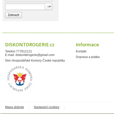
Bioprospect
Bioveta
Bispol
Blue Stratos
BlueSun
Bochemie
Bohemia Cosmetics
Bolsius
Bolton
Bros
Brut
DISKONTDROGERIE.cz
Informace
BumusCare GmBh
Cerepa
Telefon:777812121
Kontakt
Certex
E-mail:
diskontdrogerie@gmail.com
Chante Clair
Doprava a platba
Chopa
člen Hospodářské Komory České republiky
ChupaChups
Clanax
Claro
Cleanzy s.r.o.
Cleary Group Italy
Clovin Germany
Codaa
Colgate - Palmolive
Conter
Cormen
Coty
Coyote
Mapa stránek
|
Nastavení cookies
|
Dalli
Dalli - Werkge Germany