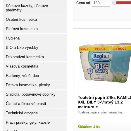
Cena od:
Dárkové kazety, dárkové
předměty
Osobní kosmetika
Pleťová kosmetika
Hygiena
BIO a Eko výrobky
Dekorativní kosmetika
Vlasová kosmetika
Parfémy, vůně, deo
Dětská kosmetika, plenky
Sladidla, potravinové doplňky
Toaletní papír 24ks KAMI
XXL BÍLÝ 3-Vrstvý 13,2
Čistící a úklidové prostř.
metru/role
Toaletní papír s vůní heřmánku.
Technická drogerie
Prací prášky, gely, kapsle
Skladem 4 ks