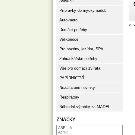
Aviváže
Přípravky do myčky nádobí
Auto-moto
Poče
Domácí potřeby
Velikonoce
Pro bazény, jezírka, SPA
Zahrádkářské potřeby
Vše pro domácí zvířata
PAPÍRNICTVÍ
Nezařazené novinky
Respirátory
Náhradní výrobky za MADEL
ZNAČKY
ABELLA
Admit