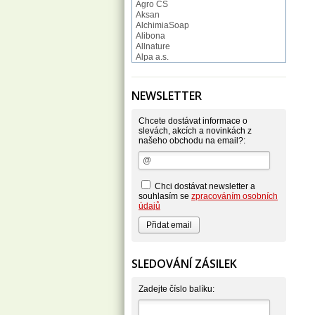
Agro CS
Aksan
AlchimiaSoap
Alibona
Allnature
Alpa a.s.
Altruist
Alufix
Aroco
NEWSLETTER
Astonish
Astrid
Atlantic
Chcete dostávat informace o
AutoMax Group
slevách, akcích a novinkách z
našeho obchodu na email?:
Axcentive
BaL
Bateria
Bayer
Beauty Lille
Chci dostávat newsletter a
Beiersdorf - Nivea
souhlasím se
zpracováním osobních
Bella
údajů
Benkor
BERGEN S. R. L.
Bettina Barty
Bi-es
Bio-repel
SLEDOVÁNÍ ZÁSILEK
Bioclean
BioEnzym
Biolit
Zadejte číslo balíku:
BIOM s.r.o.
Bione Cosmetics