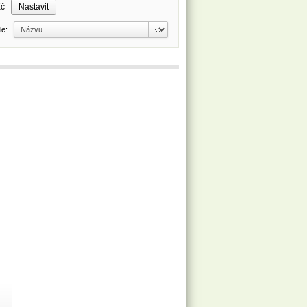
Kč
dle: