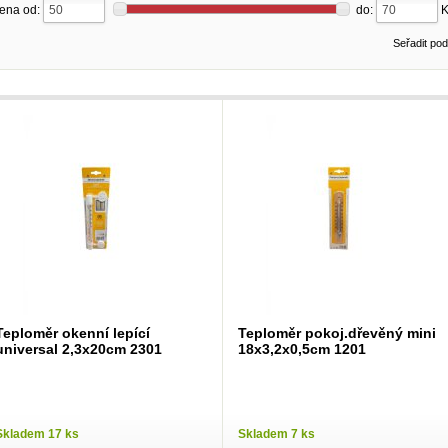
ena od:
do:
Seřadit po
Teploměr okenní lepící
Teploměr pokoj.dřevěný mini
universal 2,3x20cm 2301
18x3,2x0,5cm 1201
Skladem 17 ks
Skladem 7 ks