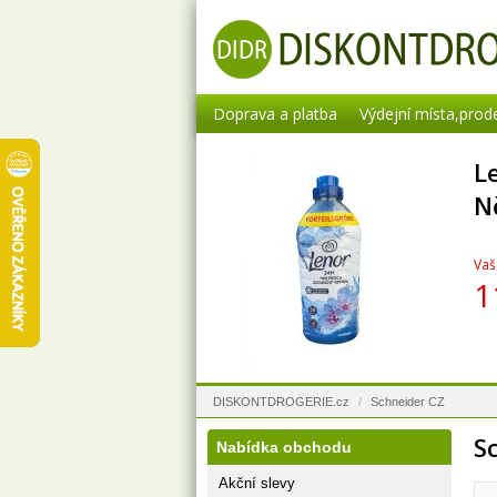
Doprava a platba
Výdejní místa,prod
L
N
Vaš
1
DISKONTDROGERIE.cz
/
Schneider CZ
S
Nabídka obchodu
Akční slevy