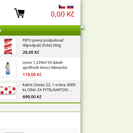
0,00 Kč
t
PEPO pevný podpalovač
40podpalů (folie) 260g
26,00 Kč
Lenor 1,239ml 59 dávek
aprilfresh dovoz Německo
119,00 Kč
Katrin Classic ZZ, 1 vrstva, 6000
ks CENA ZA PYTEL/KARTON ...
699,00 Kč