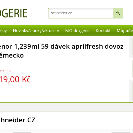
ejny
Novinky/články/aktuality
BIO drogerie
Kontakt
Můj úče
enor 1,239ml 59 dávek aprilfresh dovoz
ěmecko
e cena:
19,00 Kč
chneider CZ