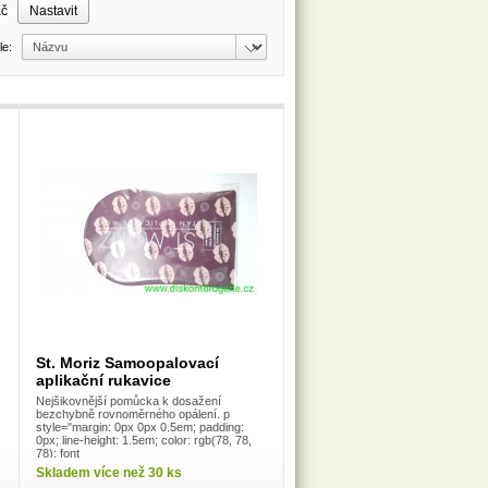
Kč
dle:
St. Moriz Samoopalovací
aplikační rukavice
Nejšikovnější pomůcka k dosažení
bezchybně rovnoměrného opálení. p
style="margin: 0px 0px 0.5em; padding:
0px; line-height: 1.5em; color: rgb(78, 78,
78); font
Skladem více než 30 ks