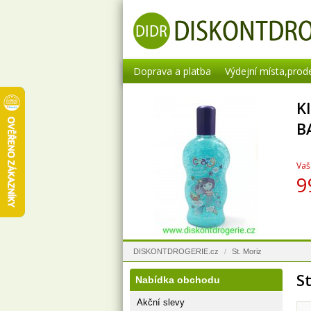
Doprava a platba
Výdejní místa,prod
K
B
Vaš
9
DISKONTDROGERIE.cz
/
St. Moriz
St
Nabídka obchodu
Akční slevy