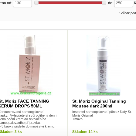
ena od:
do:
Seřadit po
St. Moriz FACE TANNING
St. Moriz Original Tanning
SERUM DROPS 50ML
Mousse dark 200ml
Koncentrované samoopalovací
Instantní samoopalovací pěna z řady St.
apky. Vylepšete si svůj oblíbený denní
Moriz Original.
nebo noční krém do revolučního
Tmavá.
samoopalovacího přípravku.
1-3 kapky přidejte do množství krému,
terý si běžně aplikujete na obličej. Vytvoří
Skladem 3 ks
Skladem 14 ks
řirozeně vypadající opálení obličeje po