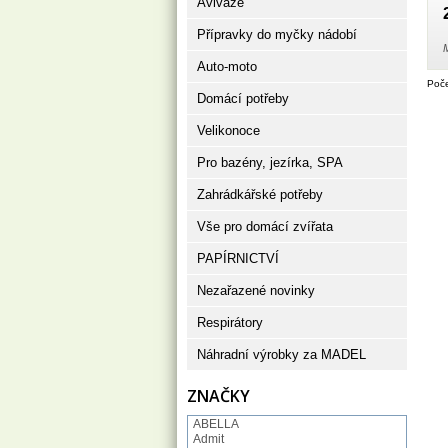
Aviváže
c
Přípravky do myčky nádobí
M
Auto-moto
Poče
Domácí potřeby
Velikonoce
Pro bazény, jezírka, SPA
Zahrádkářské potřeby
Vše pro domácí zvířata
PAPÍRNICTVÍ
Nezařazené novinky
Respirátory
Náhradní výrobky za MADEL
ZNAČKY
ABELLA
Admit