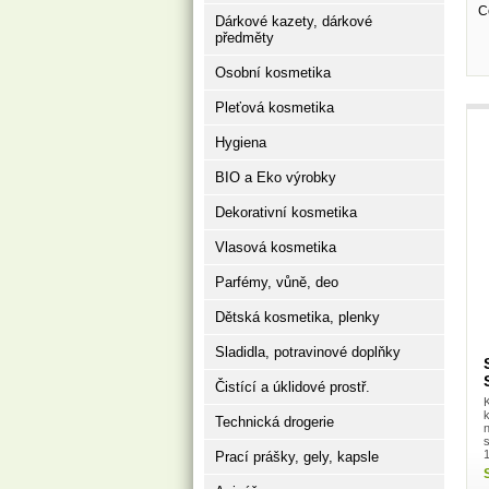
C
Dárkové kazety, dárkové
předměty
Osobní kosmetika
Pleťová kosmetika
Hygiena
BIO a Eko výrobky
Dekorativní kosmetika
Vlasová kosmetika
Parfémy, vůně, deo
Dětská kosmetika, plenky
Sladidla, potravinové doplňky
Čistící a úklidové prostř.
k
Technická drogerie
Prací prášky, gely, kapsle
k
p