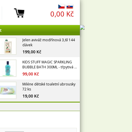
0,00 Kč
t
Jelen aviváž modřínová 3,6l 144
dávek
199,00 Kč
KIDS STUFF MAGIC SPARKLING
BUBBLE BATH 300ML - třpytivá ...
99,00 Kč
Miléne dětské toaletní ubrousky
72 ks
19,00 Kč