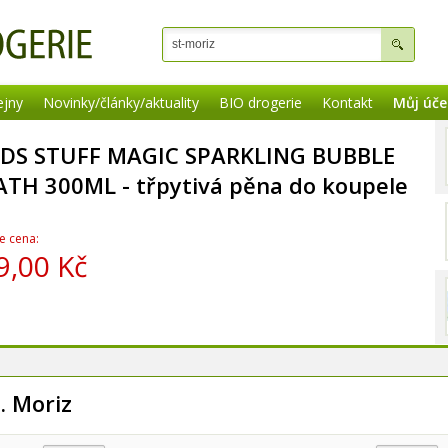
ejny
Novinky/články/aktuality
BIO drogerie
Kontakt
Můj úče
IDS STUFF MAGIC SPARKLING BUBBLE
ATH 300ML - třpytivá pěna do koupele
e cena:
9,00 Kč
. Moriz