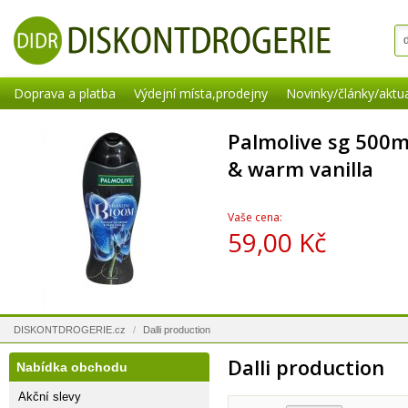
Doprava a platba
Výdejní místa,prodejny
Novinky/články/aktua
Palmolive sg 500m
& warm vanilla
Vaše cena:
59,00 Kč
DISKONTDROGERIE.cz
/
Dalli production
Dalli production
Nabídka obchodu
Akční slevy