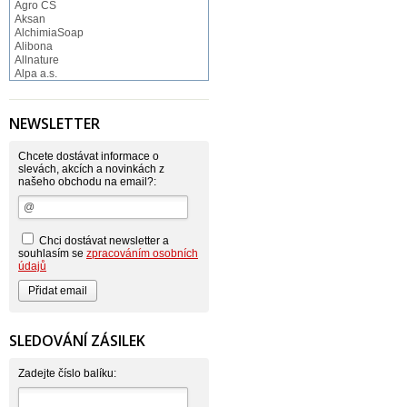
Agro CS
Aksan
AlchimiaSoap
Alibona
Allnature
Alpa a.s.
Altruist
Alufix
Aroco
NEWSLETTER
Astonish
Astrid
Atlantic
Chcete dostávat informace o
AutoMax Group
slevách, akcích a novinkách z
našeho obchodu na email?:
Axcentive
BaL
Bateria
Bayer
Beauty Lille
Chci dostávat newsletter a
Beiersdorf - Nivea
souhlasím se
zpracováním osobních
Bella
údajů
Benkor
BERGEN S. R. L.
Bettina Barty
Bi-es
Bio-repel
SLEDOVÁNÍ ZÁSILEK
Bioclean
BioEnzym
Biolit
Zadejte číslo balíku:
BIOM s.r.o.
Bione Cosmetics