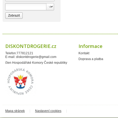
Bioprospect
Bioveta
Bispol
Blue Stratos
BlueSun
Bochemie
Bohemia Cosmetics
Bolsius
Bolton
Bros
Brut
DISKONTDROGERIE.cz
Informace
BumusCare GmBh
Cerepa
Telefon:777812121
Kontakt
Certex
E-mail:
diskontdrogerie@gmail.com
Chante Clair
Doprava a platba
Chopa
člen Hospodářské Komory České republiky
ChupaChups
Clanax
Claro
Cleanzy s.r.o.
Cleary Group Italy
Clovin Germany
Codaa
Colgate - Palmolive
Conter
Cormen
Coty
Coyote
Mapa stránek
|
Nastavení cookies
|
Dalli
Dalli - Werkge Germany