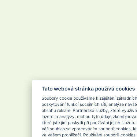
Velvana
Vertou
Vigo
Vileda
Vipor
Vivaco
Vodnář
Vřídlo
Waschkonig
WD-40
Wilkinson
Xanto
Xpel Marketing Ltd
Yankee Candle
Zenit
ZEWA
Zoutman
Zundholz
Tato webová stránka používá cookies
Soubory cookie používáme k zajištění základníc
poskytování funkcí sociálních sítí, analýze návšt
obsahu reklam. Partnerské služby, které využívá
inzerci a analýzy, mohou tyto údaje zkombinovat
které jste jim poskytli při používání jejich služe
Váš souhlas se zpracováním souborů cookies, kt
ve vašem prohlížeči. Používání souborů cookies