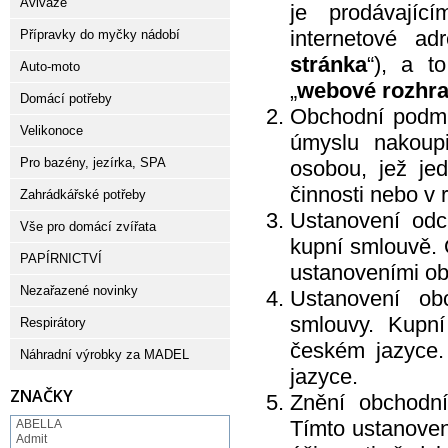
Aviváže
je prodávají
internetové ad
Přípravky do myčky nádobí
stránka
“), a t
Auto-moto
„
webové rozhra
Domácí potřeby
Obchodní podmí
Velikonoce
úmyslu nakoupi
Pro bazény, jezírka, SPA
osobou, jež je
činnosti nebo v
Zahrádkářské potřeby
Ustanovení od
Vše pro domácí zvířata
kupní smlouvě. 
PAPÍRNICTVÍ
ustanoveními o
Nezařazené novinky
Ustanovení ob
smlouvy. Kupn
Respirátory
českém jazyce.
Náhradní výrobky za MADEL
jazyce.
ZNAČKY
Znění obchodní
Tímto ustanoven
ABELLA
Admit