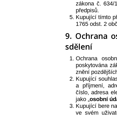
zákona č. 634/1
předpisů.
Kupující tímto 
1765 odst. 2 ob
9. Ochrana o
sdělení
Ochrana osobní
poskytována zá
znění pozdějšíc
Kupující souhla
a příjmení, adre
číslo, adresa el
jako „
osobní úd
Kupující bere na
ve svém uživat