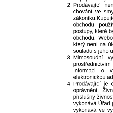
Prodávající n
chování ve smy
zákoníku.Kupuj
obchodu použí
postupy, které b
obchodu. Webov
který není na úk
souladu s jeho 
Mimosoudní vyři
prostřednictv
Informaci o vy
elektronickou ad
Prodávající je
oprávnění. Živ
příslušný živno
vykonává Úřad 
vykonává ve v