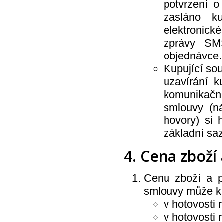
potvrzení o
Kneipp
Krab Brno
zasláno k
Kuku papír
elektronick
La Prima
LA Rive
zprávy SM
Labar
Laboratori Alan Jey S.r.l.
objednávce.
Lachner
Kupující so
Lakma
LAVON
uzavírání k
LEC LTD
LeRoy Cosmetics
komunikační
Loreal
Lovela Terezín
smlouvy (ná
Lumene
hovory) si 
Lybar
Ma Provence
základní sa
Madel
Manticore
Marca
4. Cena zboží
Marion
Mattes Group
Max Factor
Cenu zboží a p
Melitrade a.s. - Linteo
Melitta
smlouvy může ku
Mika
Milit Group s.r.o.
v hotovosti
Milo
v hotovosti 
MiPa