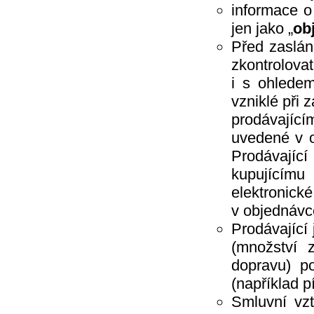
informace o
Frosch
Gaba
jen jako „
ob
Gabriella Salvete
Garnier
Před zaslán
Green Shield
GSK
zkontrolovat
Harmasan
i s ohledem
Harmony
Hartmann
vzniklé při
HB lak
Henkel
prodávajícím
Henné
uvedené v o
Herba
HET
Prodávajíc
Hlubna
Hokr
kupujícím
HotHouse
Hyge
elektronick
Imperial Leather
v objednávce
Interforst
IO
Prodávající
Javorník
Jees
(množství 
JH Group, spol s.r.o.
Jiva
dopravu) p
Joanna
(například p
Johnson & Johnson
Katrin
Smluvní vz
Kimberly-Clark
KM Zundholz International