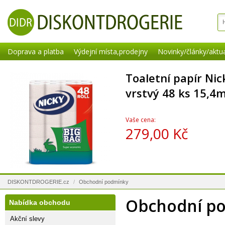
Doprava a platba
Výdejní místa,prodejny
Novinky/články/aktua
Toaletní papír Nic
vrstvý 48 ks 15,4m
Vaše cena:
279,00 Kč
DISKONTDROGERIE.cz
/
Obchodní podmínky
Obchodní p
Nabídka obchodu
Akční slevy