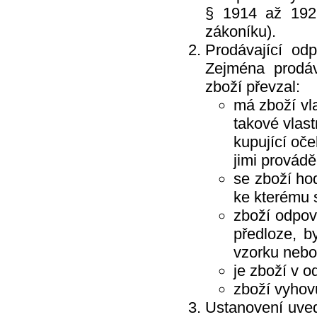
§ 1914 až 192
zákoníku).
Prodávající od
Zejména prodáv
zboží převzal:
má zboží vla
takové vlast
kupující oč
jimi provádě
se zboží hod
ke kterému 
zboží odpov
předloze, b
vzorku nebo
je zboží v 
zboží vyhov
Ustanovení uved