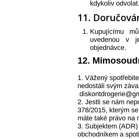
kdykoliv odvolat
11. Doručová
Kupujícímu mů
uvedenou v je
objednávce.
12. Mimosoudn
1. Vážený spotřebite
nedostáli svým záva
diskontdrogerie@gm
2. Jestli se nám nep
378/2015, kterým se
máte také právo na 
3. Subjektem (ADR) 
obchodníkem a spotř