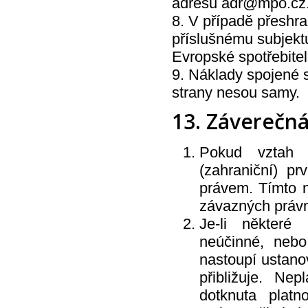
adresu adr@mpo.cz
8. V případě přeshr
příslušnému subjekt
Evropské spotřebite
9. Náklady spojené 
strany nesou samy.
13. Záverečn
Pokud vztah 
(zahraniční) pr
právem. Tímto n
závazných právn
Je-li některé
neúčinné, nebo
nastoupí ustano
přibližuje. Ne
dotknuta plat