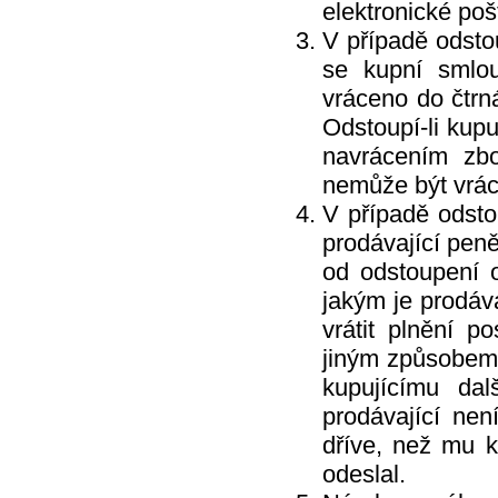
elektronické poš
V případě odsto
se kupní smlou
vráceno do čtrn
Odstoupí-li kupu
navrácením zbo
nemůže být vrác
V případě odsto
prodávající peně
od odstoupení 
jakým je prodáva
vrátit plnění p
jiným způsobem,
kupujícímu dal
prodávající nen
dříve, než mu k
odeslal.