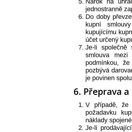
Nárok na úhrad
jednostranně zap
Do doby převzet
kupní smlouvy
kupujícímu kupn
účet určený kupu
Je-li společně
smlouva mezi 
podmínkou, že 
pozbývá darovac
je povinen spolu
6. Přeprava a
V případě, že
požadavku kupu
náklady spojené
Je-li prodávají