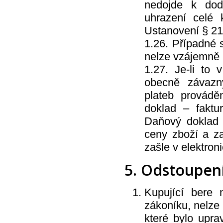
Saraya Poland Sp. z o.o.
nedojde k dod
SC Johnson
uhrazení celé 
Schicht
Schneider CZ
Ustanovení § 21
Schneider CZ s.r.o.
Schwarzkopf
1.26. Případné 
Severochema
Sofidel
nelze vzájemně
Spokar
1.27. Je-li to
Spolchemie
Spolpharma
obecně závazný
Spontex
St. Moriz
plateb provád
Stachema
Stardrops
doklad – faktu
Styl
Daňový doklad –
Sungo Europe
Swiss O-Par
ceny zboží a za
Tarra
Tatrachema
zašle v elektron
TEPE
Tesla Batteries
5. Odstoupen
Tesori
Tolman a Tolman s.r.o.
Tomil
Tradiko
Kupující bere
UNICHEM
Unilever
zákoníku, nelze
Union Cosmetics
které bylo upra
Varta