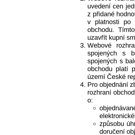
Dalli Group
uvedení cen jed
Dalli production
De Miclén
z přidané hodnot
Deli
v platnosti p
Den Braven
Dermacol
obchodu. Tímt
Detecha
Dezipower
uzavřít kupní s
Disney
Dr. Beckmann
Webové rozhra
Dr.Otker
spojených s b
Druchema
Drutep
spojených s ba
Dual Power
Důbrava
obchodu platí 
Durex
území České rep
Ekochem
Erdal
Pro objednání z
Espeon
Essence
rozhraní obchod
Euroitalia S.r.l.
Evergreen Garden Care
o:
Felce Azzurra
objednávan
Fide
Fini
elektronick
Fiorillo
Fiorilo Detergenza
způsobu úh
For Merco
Frepro
doručení ob
Fresh & More