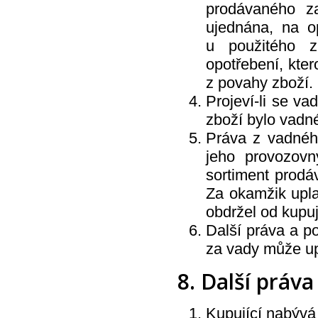
prodávaného z
ujednána, na o
u použitého z
opotřebení, kter
z povahy zboží.
Projeví-li se va
zboží bylo vadné 
Práva z vadného
jeho provozovn
sortiment prodá
Za okamžik upla
obdržel od kupu
Další práva a po
za vady může up
8. Další práv
Kupující nabývá 