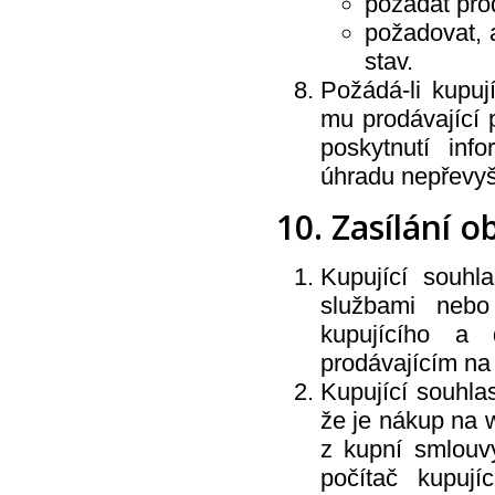
požádat pro
požadovat, a
stav.
Požádá-li kupuj
mu prodávající 
poskytnutí inf
úhradu nepřevyš
10. Zasílání 
Kupující souhl
službami nebo
kupujícího a 
prodávajícím na 
Kupující souhlas
že je nákup na 
z kupní smlouvy
počítač kupují