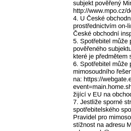
subjekt pověřený Mi
http://www.mpo.cz/
4. U České obchodní
prostřednictvím on-l
České obchodní inspe
5. Spotřebitel může
pověřeného subjektu 
které je předmětem s
6. Spotřebitel může 
mimosoudního řešení
na: https://webgate
event=main.home.sh
žijící v EU na obcho
7. Jestliže sporné s
spotřebitelského spo
Pravidel pro mimoso
stížnost na adresu 