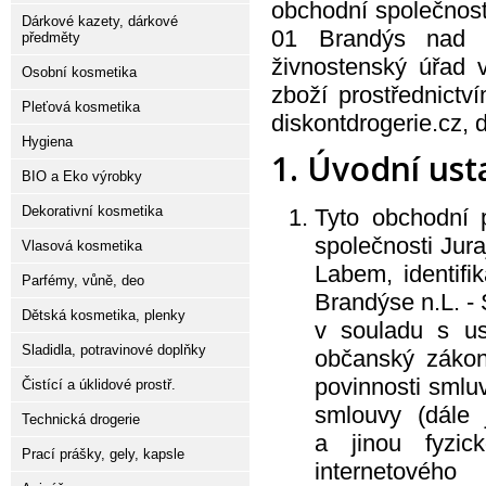
obchodní společnos
Dárkové kazety, dárkové
01 Brandýs nad L
předměty
živnostenský úřad v
Osobní kosmetika
zboží prostřednict
Pleťová kosmetika
diskontdrogerie.cz, d
Hygiena
1. Úvodní us
BIO a Eko výrobky
Dekorativní kosmetika
Tyto obchodní 
společnosti Jur
Vlasová kosmetika
Labem, identifi
Parfémy, vůně, deo
Brandýse n.L. - 
Dětská kosmetika, plenky
v souladu s u
Sladidla, potravinové doplňky
občanský zákon
povinnosti smluv
Čistící a úklidové prostř.
smlouvy (dále 
Technická drogerie
a jinou fyzic
Prací prášky, gely, kapsle
internetovéh