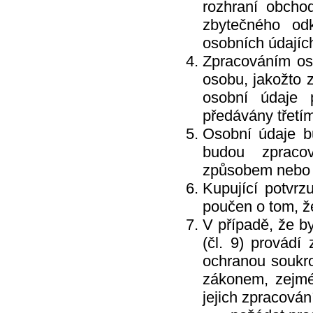
rozhraní obcho
zbytečného od
osobních údajíc
Zpracováním oso
osobu, jakožto 
osobní údaje 
předávány třetí
Osobní údaje b
budou zpraco
způsobem nebo 
Kupující potvrz
poučen o tom, ž
V případě, že by
(čl. 9) provádí
ochranou soukro
zákonem, zejmé
jejich zpracován