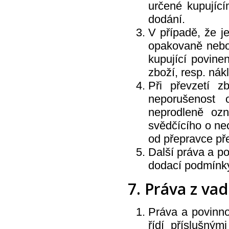
určené kupující
dodání.
V případě, že j
opakovaně nebo
kupující povin
zboží, resp. ná
Při převzetí z
neporušenost 
neprodleně ozn
svědčícího o ne
od přepravce pře
Další práva a po
dodací podmínky 
7. Práva z va
Práva a povinno
řídí příslušný