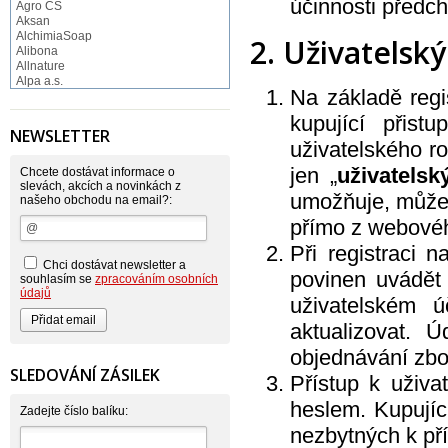
účinnosti předc
Agro CS
Aksan
AlchimiaSoap
2. Uživatelský
Alibona
Allnature
Alpa a.s.
Na základě reg
Altruist
Alufix
kupující přist
Aroco
NEWSLETTER
Astonish
uživatelského r
Astrid
jen „
uživatelsk
Atlantic
Chcete dostávat informace o
AutoMax Group
slevách, akcích a novinkách z
umožňuje, může 
našeho obchodu na email?:
Axcentive
BaL
přímo z webovéh
Bateria
Bayer
Při registraci 
Beauty Lille
Chci dostávat newsletter a
povinen uvádět
Beiersdorf - Nivea
souhlasím se
zpracováním osobních
Bella
údajů
uživatelském ú
Benkor
BERGEN S. R. L.
aktualizovat. 
Bettina Barty
Bi-es
objednávání zbo
Bio-repel
SLEDOVÁNÍ ZÁSILEK
Přístup k uživ
Bioclean
BioEnzym
heslem. Kupujíc
Biolit
Zadejte číslo balíku:
BIOM s.r.o.
nezbytných k pří
Bione Cosmetics