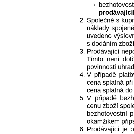
Montrasio
bezhotovos
Moracell s.r.o.
Naturprodukt
prodávajíc
Neudorff
Neutrogena
Společně s kupní
Ocean - COPPOLA GROUP
náklady spojené
CHIMICA
Paclan
uvedeno výslovn
Paloma
Panasonic
s dodáním zboží
Papírna Moudrý
PelGar International Limited
Prodávající nep
Perrigo
Tímto není dot
Privos
Procter&Gamble
povinnosti uhra
Prost
Proxim
V případě platb
PWC solututions Ltd.
Qalt
cena splatná při
QDoma
cena splatná do
Ral Candles
Reckitt Benkiser
V případě bezho
Reebok
Revlon
cenu zboží spol
Ringo
bezhotovostní p
Rosteto
Ryor
okamžikem přips
SafeShield
Saneca
Prodávající je 
Sarantis