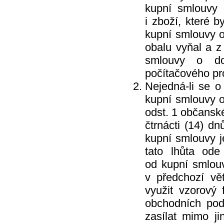
Velvana
kupní smlouvy 
Vertou
Vigo
i zboží, které 
Vileda
kupní smlouvy o
Vipor
Vivaco
obalu vyňal a z
Vodnář
Vřídlo
smlouvy o do
Waschkonig
WD-40
počítačového pro
Wilkinson
Nejedná-li se o
Xanto
Xpel Marketing Ltd
kupní smlouvy o
Yankee Candle
Zenit
odst. 1 občansk
ZEWA
Zoutman
čtrnácti (14) d
Zundholz
kupní smlouvy j
tato lhůta ode
od kupní smlou
v předchozí vě
využit vzorový 
obchodních pod
zasílat mimo j