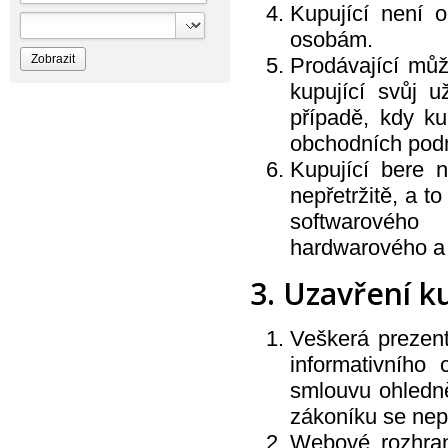
Bioprospect
Kupující není o
Bioveta
osobám.
Bispol
Blue Stratos
Prodávající můž
BlueSun
Bochemie
kupující svůj 
Bohemia Cosmetics
případě, kdy ku
Bolsius
Bolton
obchodních pod
Bros
Brut
Kupující bere 
BumusCare GmBh
Cerepa
nepřetržitě, a 
Certex
softwarového
Chante Clair
Chopa
hardwarového a 
ChupaChups
Clanax
Claro
3. Uzavření k
Cleanzy s.r.o.
Cleary Group Italy
Clovin Germany
Veškerá prezen
Codaa
Colgate - Palmolive
informativního 
Conter
Cormen
smlouvu ohledně
Coty
zákoníku se nep
Coyote
Dalli
Webové rozhran
Dalli - Werkge Germany