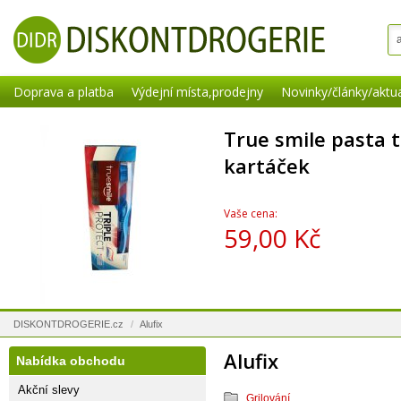
Doprava a platba
Výdejní místa,prodejny
Novinky/články/aktua
True smile pasta t
kartáček
Vaše cena:
59,00 Kč
DISKONTDROGERIE.cz
/
Alufix
Alufix
Nabídka obchodu
Akční slevy
Grilování