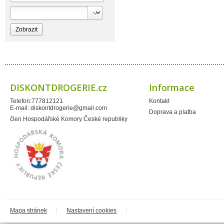
Bioprospect
Bioveta
Bispol
Blue Stratos
BlueSun
Bochemie
Bohemia Cosmetics
Bolsius
Bolton
Bros
Brut
DISKONTDROGERIE.cz
Informace
BumusCare GmBh
Cerepa
Telefon:777812121
Kontakt
Certex
E-mail:
diskontdrogerie@gmail.com
Chante Clair
Doprava a platba
Chopa
člen Hospodářské Komory České republiky
ChupaChups
Clanax
Claro
Cleanzy s.r.o.
Cleary Group Italy
Clovin Germany
Codaa
Colgate - Palmolive
Conter
Cormen
Coty
Coyote
Mapa stránek
|
Nastavení cookies
|
Dalli
Dalli - Werkge Germany