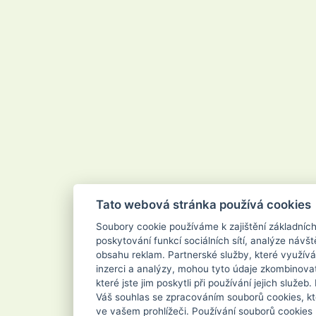
Velvana
Vertou
Vigo
Vileda
Vipor
Vivaco
Vodnář
Vřídlo
Waschkonig
WD-40
Wilkinson
Xanto
Xpel Marketing Ltd
Yankee Candle
Zenit
ZEWA
Zoutman
Zundholz
Tato webová stránka používá cookies
Soubory cookie používáme k zajištění základníc
poskytování funkcí sociálních sítí, analýze návšt
obsahu reklam. Partnerské služby, které využívá
inzerci a analýzy, mohou tyto údaje zkombinovat
které jste jim poskytli při používání jejich služe
Váš souhlas se zpracováním souborů cookies, kt
ve vašem prohlížeči. Používání souborů cookies