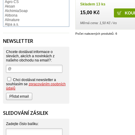
Agro CS
Skladem 13 ks
Aksan
AlchimiaSoap
15,00 Kč
Alibona
Allnature
Měrná cena: 1,50 Kč / ks
Alpa a.s.
Altruist
Alufix
Počet nalezených produktů: 6
Aroco
NEWSLETTER
Astonish
Astrid
Atlantic
Chcete dostávat informace o
AutoMax Group
slevách, akcích a novinkách z
našeho obchodu na email?:
Axcentive
BaL
Bateria
Bayer
Beauty Lille
Chci dostávat newsletter a
Beiersdorf - Nivea
souhlasím se
zpracováním osobních
Bella
údajů
Benkor
BERGEN S. R. L.
Bettina Barty
Bi-es
Bio-repel
SLEDOVÁNÍ ZÁSILEK
Bioclean
BioEnzym
Biolit
Zadejte číslo balíku:
BIOM s.r.o.
Bione Cosmetics