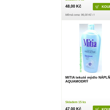
Dalli Group
48,00 Kč
Dalli production
De Miclén
Deli
Měrná cena: 96,00 Kč / l
Den Braven
Dermacol
Detecha
Dezipower
Disney
Dr. Beckmann
Dr.Otker
Druchema
Drutep
Dual Power
Důbrava
Durex
Ekochem
Erdal
Espeon
Essence
Euroitalia S.r.l.
MITIA tekuté mýdlo NÁPLŇ
Evergreen Garden Care
AQUAMODRÝ
Felce Azzurra
Fide
Fini
Fiorillo
Fiorilo Detergenza
For Merco
Skladem 15 ks
Frepro
47,00 Kč
Fresh & More