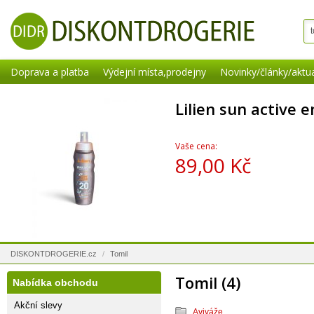
Doprava a platba
Výdejní místa,prodejny
Novinky/články/aktua
Lilien sun active 
Vaše cena:
89,00 Kč
DISKONTDROGERIE.cz
/
Tomil
Tomil (4)
Nabídka obchodu
Akční slevy
Aviváže