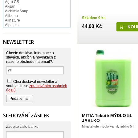
Agro CS
Aksan
AlchimiaSoap
Alibona
Skladem 9 ks
Allnature
Alpa a.s.
44,00 Kč
Altruist
Alufix
Aroco
NEWSLETTER
Astonish
Astrid
Atlantic
Chcete dostávat informace o
AutoMax Group
slevách, akcích a novinkách z
našeho obchodu na email?:
Axcentive
BaL
Bateria
Bayer
Beauty Lille
Chci dostávat newsletter a
Beiersdorf - Nivea
souhlasím se
zpracováním osobních
Bella
údajů
Benkor
BERGEN S. R. L.
Bettina Barty
Bi-es
Bio-repel
SLEDOVÁNÍ ZÁSILEK
MITIA Tekuté MÝDLO 5L
Bioclean
JABLKO
BioEnzym
Mitia tekuté mýdlo Family jablko 5 l
Biolit
Zadejte číslo balíku:
BIOM s.r.o.
Bione Cosmetics