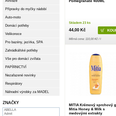
Pomegranate 400ML
Aviváže
Přípravky do myčky nádobí
Auto-moto
Skladem 23 ks
Domácí potřeby
44,00 Kč
Velikonoce
Měrná cena: 110,00 Kč / l
Pro bazény, jezírka, SPA
Zahrádkářské potřeby
Vše pro domácí zvířata
PAPÍRNICTVÍ
Nezařazené novinky
Respirátory
Náhradní výrobky za MADEL
ZNAČKY
MITIA Krémový sprchový g
Mitia Honey & Milk s
ABELLA
medovými extrakty
Admit