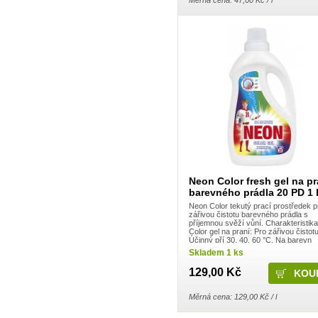
Kneipp
Krab Brno
Kuku papír
La Prima
LA Rive
Labar
Laboratori Alan Jey S.r.l.
Lachner
Lakma
LAVON
LEC LTD
LeRoy Cosmetics
Loreal
Lovela Terezín
Lumene
Lybar
Neon Color fresh gel na pr
Ma Provence
Madel
barevného prádla 20 PD 1 
Manticore
Neon Color tekutý prací prostředek p
Marca
zářivou čistotu barevného prádla s
Marion
příjemnou svěží vůní. Charakteristik
Color gel na praní: Pro zářivou čistotu
Mattes Group
Účinný pří 30, 40, 60 °C. Na barevn
Max Factor
Skladem 1 ks
Melitrade a.s. - Linteo
Melitta
129,00 Kč
Mika
Milit Group s.r.o.
Měrná cena: 129,00 Kč / l
Milo
MiPa