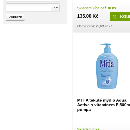
Bioprospect
Bioveta
Skladem více než 30 ks
Bispol
Blue Stratos
135,00 Kč
BlueSun
Bochemie
Měrná cena: 27,00 Kč / l
Bohemia Cosmetics
Bolsius
Bolton
Bros
Brut
BumusCare GmBh
Cerepa
Certex
Chante Clair
Chopa
ChupaChups
Clanax
Claro
Cleanzy s.r.o.
Cleary Group Italy
Clovin Germany
Codaa
MITIA tekuté mýdlo Aqua
Colgate - Palmolive
Active s vitamínem E 500m
Conter
pumpa
Cormen
Coty
Coyote
Dalli
Dalli - Werkge Germany
Skladem 6 ks