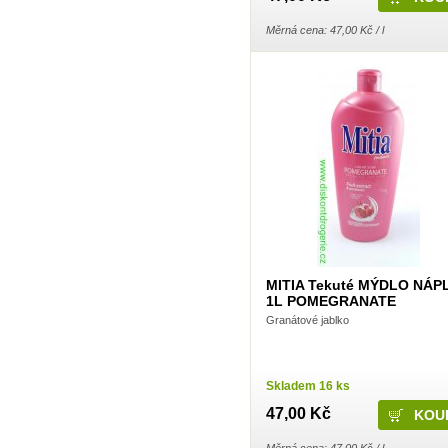
Frosch
Gaba
Měrná cena: 47,00 Kč / l
Gabriella Salvete
Garnier
Green Shield
GSK
Harmasan
Harmony
Hartmann
HB lak
Henkel
Henné
Herba
HET
Hlubna
Hokr
HotHouse
Hyge
Imperial Leather
MITIA Tekuté MÝDLO NÁP
Interforst
1L POMEGRANATE
IO
Granátové jablko
Javorník
Jees
JH Group, spol s.r.o.
Jiva
Skladem 16 ks
Joanna
Johnson & Johnson
47,00 Kč
Katrin
Kimberly-Clark
KM Zundholz International
Měrná cena: 47,00 Kč / l