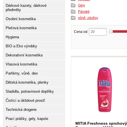
Dárkové kazety, dárkové
Gely
předměty
Pánské
vůně, závěsy
Osobní kosmetika
Pleťová kosmetika
Cena od:
Hygiena
BIO a Eko výrobky
Dekorativní kosmetika
Vlasová kosmetika
Parfémy, vůně, deo
Dětská kosmetika, plenky
Sladidla, potravinové doplňky
Čistící a úklidové prostř.
Technická drogerie
Prací prášky, gely, kapsle
MITIA Freshness sprchový