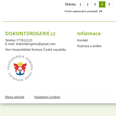
Montrasio
Moracell s.r.o.
Stránka:
1
2
3
4
5
Naturprodukt
Počet nalezených produktů: 89
Neudorff
Neutrogena
Ocean - COPPOLA GROUP
CHIMICA
Paclan
Paloma
DISKONTDROGERIE.cz
Informace
Panasonic
Papírna Moudrý
Telefon:777812121
Kontakt
PelGar International Limited
E-mail:
diskontdrogerie@gmail.com
Doprava a platba
Perrigo
člen Hospodářské Komory České republiky
Privos
Procter&Gamble
Prost
Proxim
PWC solututions Ltd.
Qalt
QDoma
Ral Candles
Reckitt Benkiser
Reebok
Revlon
Ringo
Mapa stránek
|
Nastavení cookies
|
Rosteto
Ryor
SafeShield
Saneca
Sarantis