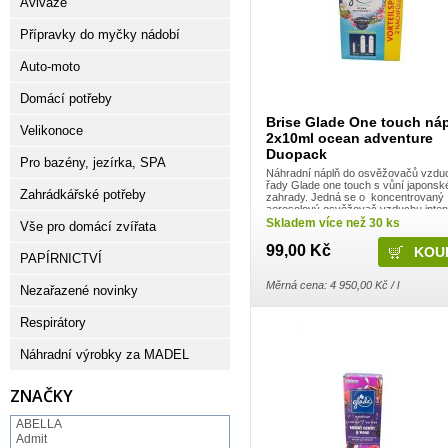
Aviváže
Přípravky do myčky nádobí
Auto-moto
Domácí potřeby
Brise Glade One touch ná
Velikonoce
2x10ml ocean adventure
Duopack
Pro bazény, jezírka, SPA
Náhradní náplň do osvěžovačů vzdu
řady Glade one touch s vůní japonsk
Zahrádkářské potřeby
zahrady. Jedná se o koncentrovaný
aerosolový osvěžovač vzduchu inten
příjemné vůně, která provoní váš do
Skladem více než 30 ks
Vše pro domácí zvířata
Vychutnejte si harmonizující a pečujíc
u vás doma nebo ...
99,00 Kč
PAPÍRNICTVÍ
Měrná cena: 4 950,00 Kč / l
Nezařazené novinky
Respirátory
Náhradní výrobky za MADEL
ZNAČKY
ABELLA
Admit