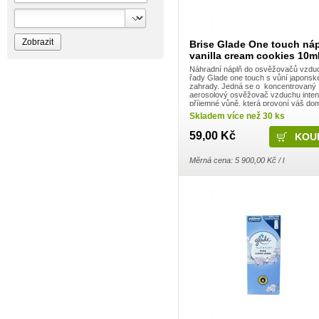
Bioprospect
Bioveta
Bispol
Blue Stratos
Brise Glade One touch ná
BlueSun
vanilla cream cookies 10m
Bochemie
Náhradní náplň do osvěžovačů vzdu
Bohemia Cosmetics
řady Glade one touch s vůní japonsk
Bolsius
zahrady. Jedná se o koncentrovaný
Bolton
aerosolový osvěžovač vzduchu inten
Bros
příjemné vůně, která provoní váš do
Vychutnejte si harmonizující a pečujíc
Brut
Skladem více než 30 ks
u vás doma nebo ...
BumusCare GmBh
Cerepa
59,00 Kč
Certex
Chante Clair
Měrná cena: 5 900,00 Kč / l
Chopa
ChupaChups
Clanax
Claro
Cleanzy s.r.o.
Cleary Group Italy
Clovin Germany
Codaa
Colgate - Palmolive
Conter
Cormen
Coty
Coyote
Dalli
Dalli - Werkge Germany