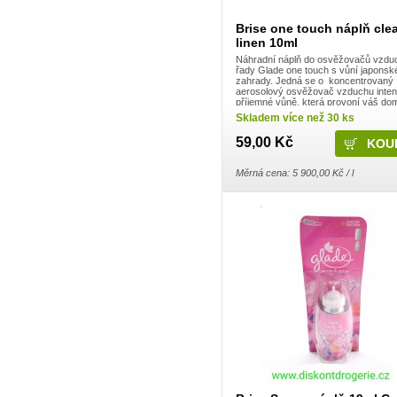
Dalli Group
Dalli production
Brise one touch náplň cle
De Miclén
linen 10ml
Deli
Náhradní náplň do osvěžovačů vzdu
Den Braven
řady Glade one touch s vůní japonsk
Dermacol
zahrady. Jedná se o koncentrovaný
Detecha
aerosolový osvěžovač vzduchu inten
Dezipower
příjemné vůně, která provoní váš do
Vychutnejte si harmonizující a pečujíc
Disney
Skladem více než 30 ks
u vás doma nebo ...
Dr. Beckmann
59,00 Kč
Dr.Otker
Druchema
Drutep
Měrná cena: 5 900,00 Kč / l
Dual Power
Důbrava
Durex
Ekochem
Erdal
Espeon
Essence
Euroitalia S.r.l.
Evergreen Garden Care
Felce Azzurra
Fide
Fini
Fiorillo
Fiorilo Detergenza
For Merco
Frepro
Fresh & More