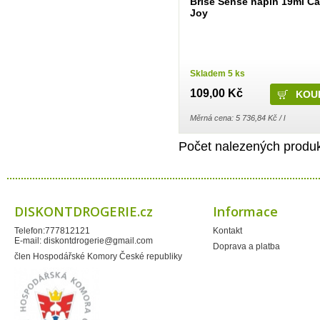
Brise Sense náplň 19ml C
Frosch
Joy
Gaba
Gabriella Salvete
Garnier
Green Shield
GSK
Harmasan
Skladem 5 ks
Harmony
109,00 Kč
Hartmann
HB lak
Henkel
Měrná cena: 5 736,84 Kč / l
Henné
Herba
Počet nalezených produk
HET
Hlubna
Hokr
HotHouse
Hyge
Imperial Leather
DISKONTDROGERIE.cz
Informace
Interforst
IO
Telefon:777812121
Kontakt
Javorník
E-mail:
diskontdrogerie@gmail.com
Jees
Doprava a platba
JH Group, spol s.r.o.
člen Hospodářské Komory České republiky
Jiva
Joanna
Johnson & Johnson
Katrin
Kimberly-Clark
KM Zundholz International