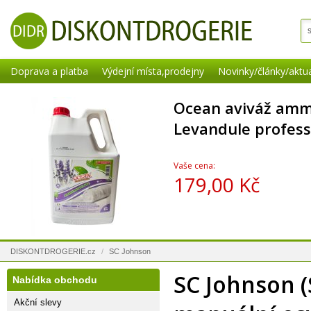
Doprava a platba
Výdejní místa,prodejny
Novinky/články/aktua
Ocean aviváž amm
Levandule profess
Vaše cena:
179,00 Kč
DISKONTDROGERIE.cz
/
SC Johnson
SC Johnson (
Nabídka obchodu
Akční slevy