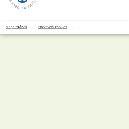
Kneipp
Krab Brno
Kuku papír
La Prima
LA Rive
Labar
Mapa stránek
|
Nastavení cookies
|
Laboratori Alan Jey S.r.l.
Lachner
Lakma
LAVON
LEC LTD
LeRoy Cosmetics
Loreal
Lovela Terezín
Lumene
Lybar
Ma Provence
Madel
Manticore
Marca
Marion
Mattes Group
Max Factor
Melitrade a.s. - Linteo
Melitta
Mika
Milit Group s.r.o.
Milo
MiPa