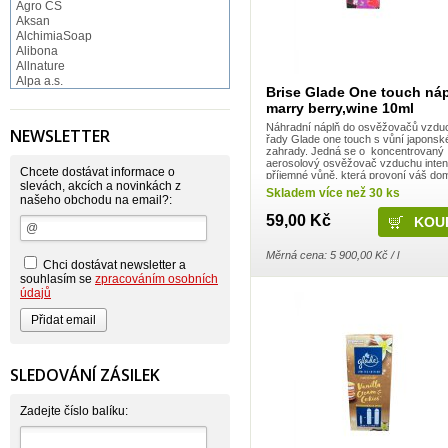
Agro CS
Aksan
AlchimiaSoap
Alibona
Allnature
Alpa a.s.
Brise Glade One touch ná
Altruist
marry berry,wine 10ml
Alufix
Aroco
Náhradní náplň do osvěžovačů vzdu
NEWSLETTER
řady Glade one touch s vůní japonsk
Astonish
zahrady. Jedná se o koncentrovaný
Astrid
aerosolový osvěžovač vzduchu inten
Atlantic
Chcete dostávat informace o
příjemné vůně, která provoní váš do
AutoMax Group
slevách, akcích a novinkách z
Vychutnejte si harmonizující a pečujíc
Skladem více než 30 ks
u vás doma nebo ...
našeho obchodu na email?:
Axcentive
BaL
59,00 Kč
Bateria
Bayer
Měrná cena: 5 900,00 Kč / l
Beauty Lille
Chci dostávat newsletter a
Beiersdorf - Nivea
souhlasím se
zpracováním osobních
Bella
údajů
Benkor
BERGEN S. R. L.
Bettina Barty
Bi-es
Bio-repel
SLEDOVÁNÍ ZÁSILEK
Bioclean
BioEnzym
Biolit
Zadejte číslo balíku:
BIOM s.r.o.
Bione Cosmetics