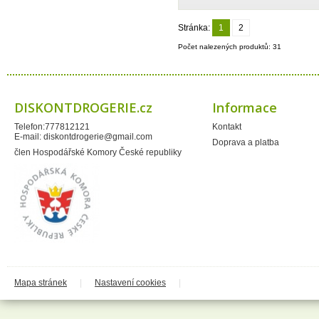
Montrasio
Moracell s.r.o.
Naturprodukt
Stránka:
1
2
Neudorff
Neutrogena
Počet nalezených produktů: 31
Ocean - COPPOLA GROUP
CHIMICA
Paclan
Paloma
Panasonic
DISKONTDROGERIE.cz
Informace
Papírna Moudrý
PelGar International Limited
Telefon:777812121
Kontakt
Perrigo
E-mail:
diskontdrogerie@gmail.com
Privos
Doprava a platba
Procter&Gamble
člen Hospodářské Komory České republiky
Prost
Proxim
PWC solututions Ltd.
Qalt
QDoma
Ral Candles
Reckitt Benkiser
Reebok
Revlon
Ringo
Rosteto
Ryor
Mapa stránek
|
Nastavení cookies
|
SafeShield
Saneca
Sarantis