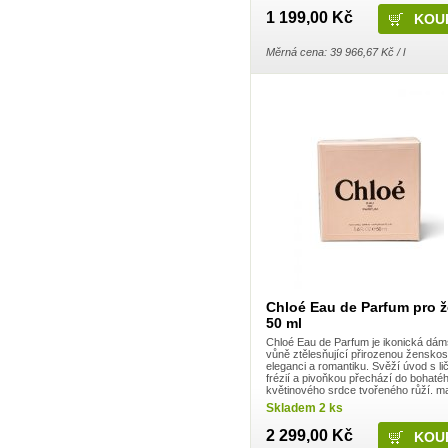
Frosch
1 199,00 Kč
Gaba
Gabriella Salvete
Měrná cena: 39 966,67 Kč / l
Garnier
Green Shield
GSK
Harmasan
Harmony
Hartmann
HB lak
Henkel
Henné
Herba
HET
Hlubna
Hokr
HotHouse
Hyge
Imperial Leather
Interforst
Chloé Eau de Parfum pro 
IO
50 ml
Javorník
Jees
Chloé Eau de Parfum je ikonická dá
vůně ztělesňující přirozenou ženskos
JH Group, spol s.r.o.
eleganci a romantiku. Svěží úvod s lič
Jiva
frézií a pivoňkou přechází do bohaté
Joanna
květinového srdce tvořeného růží, ma
Johnson & Johnson
a konvalinkou. Základ z cedrového d
Skladem 2 ks
ambry ...
Katrin
Kimberly-Clark
2 299,00 Kč
KM Zundholz International