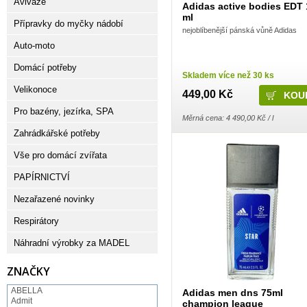
Aviváže
Adidas active bodies EDT
ml
Přípravky do myčky nádobí
nejoblíbenější pánská vůně Adidas
Auto-moto
Domácí potřeby
Skladem více než 30 ks
Velikonoce
449,00 Kč
Pro bazény, jezírka, SPA
Měrná cena: 4 490,00 Kč / l
Zahrádkářské potřeby
Vše pro domácí zvířata
PAPÍRNICTVÍ
Nezařazené novinky
Respirátory
Náhradní výrobky za MADEL
ZNAČKY
ABELLA
Adidas men dns 75ml
Admit
champion league