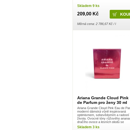
Dalli Group
Skladem 9 ks
Dalli production
De Miclén
209,00 Kč
Deli
Den Braven
Měrná cena: 2 786,67 Kč / l
Dermacol
Detecha
Dezipower
Disney
Dr. Beckmann
Dr.Otker
Druchema
Drutep
Dual Power
Důbrava
Durex
Ekochem
Erdal
Espeon
Essence
Euroitalia S.r.l.
Evergreen Garden Care
Ariana Grande Cloud Pink
Felce Azzurra
de Parfum pro ženy 30 ml
Fide
Fini
Ariana Grande Cloud Pink Eau de Par
moderní dámská vůně inspirovaná
Fiorillo
optimismem, sebevědomím a radostí
Fiorilo Detergenza
života. Ovocné tóny růžového anana
For Merco
dračího ovoce a lesních plodů se
Frepro
harmonicky prolínají s jemnou vanilk
Skladem 3 ks
orchidejí, kokosovou vodou ...
Fresh & More