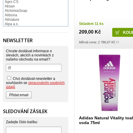
Agro CS
Aksan
AlchimiaSoap
Alibona
Allnature
Skladem 11 ks
Alpa a.s.
Altruist
209,00 Kč
Alufix
Aroco
NEWSLETTER
Astonish
Měrná cena: 2 786,67 Kč / l
Astrid
Atlantic
Chcete dostávat informace o
AutoMax Group
slevách, akcích a novinkách z
našeho obchodu na email?:
Axcentive
BaL
Bateria
Bayer
Beauty Lille
Chci dostávat newsletter a
Beiersdorf - Nivea
souhlasím se
zpracováním osobních
Bella
údajů
Benkor
BERGEN S. R. L.
Bettina Barty
Bi-es
Bio-repel
SLEDOVÁNÍ ZÁSILEK
Bioclean
Adidas Natural Vitality toal
BioEnzym
Biolit
Zadejte číslo balíku:
voda 75ml
BIOM s.r.o.
Bione Cosmetics