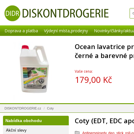
Doprava a platba
Výdejní místa,prodejny
Novinky/články/aktua
Ocean lavatrice pr
černé a barevné p
Vaše cena:
179,00 Kč
DISKONTDROGERIE.cz
/
Coty
Coty (EDT, EDC ap
Nabídka obchodu
Akční slevy
Antiperspiranty, deo, stick, roll-