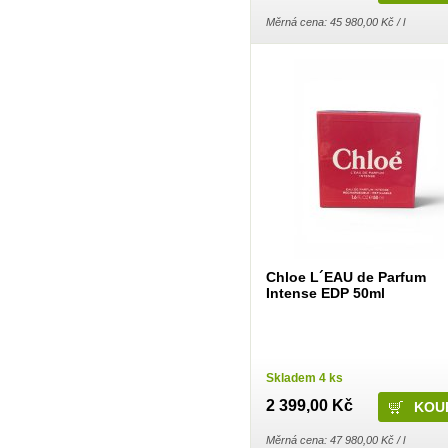
Kneipp
Měrná cena: 45 980,00 Kč / l
Krab Brno
Kuku papír
La Prima
LA Rive
Labar
Laboratori Alan Jey S.r.l.
Lachner
Lakma
LAVON
LEC LTD
LeRoy Cosmetics
Loreal
Lovela Terezín
Lumene
Lybar
Ma Provence
Madel
Chloe L´EAU de Parfum
Manticore
Intense EDP 50ml
Marca
Marion
Mattes Group
Max Factor
Melitrade a.s. - Linteo
Melitta
Skladem 4 ks
Mika
2 399,00 Kč
Milit Group s.r.o.
Milo
MiPa
Měrná cena: 47 980,00 Kč / l