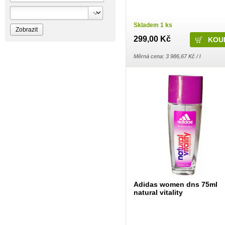
Bioprospect
Bioveta
Bispol
Skladem 1 ks
Blue Stratos
BlueSun
299,00 Kč
Bochemie
Bohemia Cosmetics
Měrná cena: 3 986,67 Kč / l
Bolsius
Bolton
Bros
Brut
BumusCare GmBh
Cerepa
Certex
Chante Clair
Chopa
ChupaChups
Clanax
Claro
Cleanzy s.r.o.
Cleary Group Italy
Clovin Germany
Codaa
Colgate - Palmolive
Adidas women dns 75ml
Conter
natural vitality
Cormen
Coty
Coyote
Dalli
Dalli - Werkge Germany