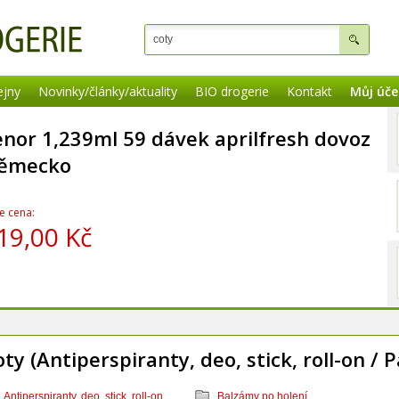
ejny
Novinky/články/aktuality
BIO drogerie
Kontakt
Můj úče
enor 1,239ml 59 dávek aprilfresh dovoz
ěmecko
e cena:
19,00 Kč
ty (Antiperspiranty, deo, stick, roll-on /
Antiperspiranty, deo, stick, roll-on
Balzámy po holení