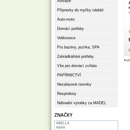
Aviváže
Přípravky do myčky nádobí
Auto-moto
Domácí potřeby
Velikonoce
Pro bazény, jezírka, SPA
M
Zahrádkářské potřeby
Poče
Vše pro domácí zvířata
PAPÍRNICTVÍ
Nezařazené novinky
Respirátory
Náhradní výrobky za MADEL
ZNAČKY
ABELLA
Admit