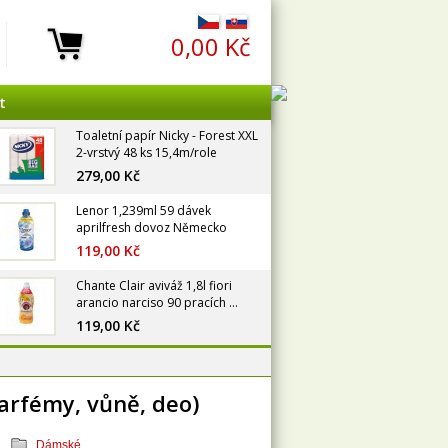
0,00 Kč
t
Toaletní papír Nicky - Forest XXL
2-vrstvý 48 ks 15,4m/role
279,00 Kč
Lenor 1,239ml 59 dávek
aprilfresh dovoz Německo
119,00 Kč
Chante Clair aviváž 1,8l fiori
arancio narciso 90 pracích ...
119,00 Kč
 Parfémy, vůně, deo)
Dámské