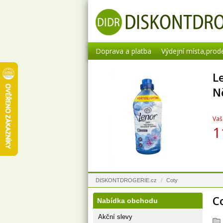
Doprava a platba
Výdejní místa,prod
L
N
Vaš
1
DISKONTDROGERIE.cz
/
Coty
Co
Nabídka obchodu
Akční slevy