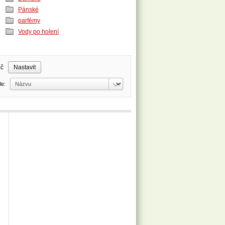
Pánské
parfémy
Vody po holení
Kč
dle: