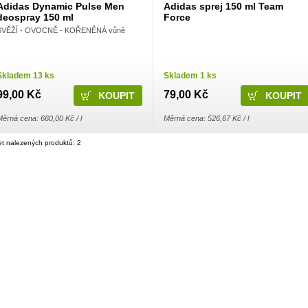
Adidas Dynamic Pulse Men
Adidas sprej 150 ml Team
deospray 150 ml
Force
SVĚŽÍ - OVOCNĚ - KOŘENĚNÁ vůně
Skladem 13 ks
Skladem 1 ks
99,00 Kč
79,00 Kč
ěrná cena: 660,00 Kč / l
Měrná cena: 526,67 Kč / l
t nalezených produktů: 2