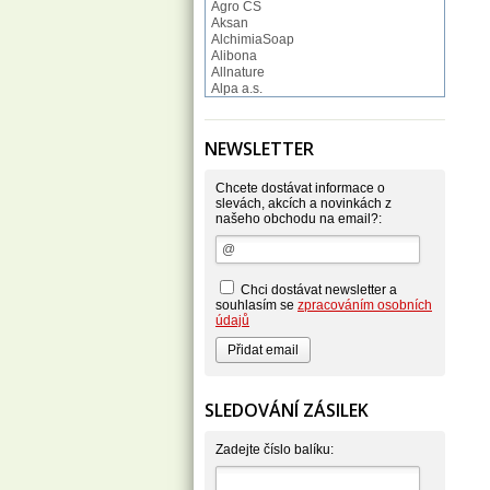
Agro CS
Aksan
AlchimiaSoap
Alibona
Allnature
Alpa a.s.
Altruist
Alufix
Aroco
NEWSLETTER
Astonish
Astrid
Atlantic
Chcete dostávat informace o
AutoMax Group
slevách, akcích a novinkách z
našeho obchodu na email?:
Axcentive
BaL
Bateria
Bayer
Beauty Lille
Chci dostávat newsletter a
Beiersdorf - Nivea
souhlasím se
zpracováním osobních
Bella
údajů
Benkor
BERGEN S. R. L.
Bettina Barty
Bi-es
Bio-repel
SLEDOVÁNÍ ZÁSILEK
Bioclean
BioEnzym
Biolit
Zadejte číslo balíku:
BIOM s.r.o.
Bione Cosmetics