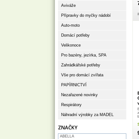
Aviváže
M
Přípravky do myčky nádobí
Auto-moto
Domácí potřeby
Velikonoce
Pro bazény, jezírka, SPA
Zahrádkářské potřeby
Vše pro domácí zvířata
PAPÍRNICTVÍ
Nezařazené novinky
Respirátory
B
Náhradní výrobky za MADEL
ZNAČKY
ABELLA