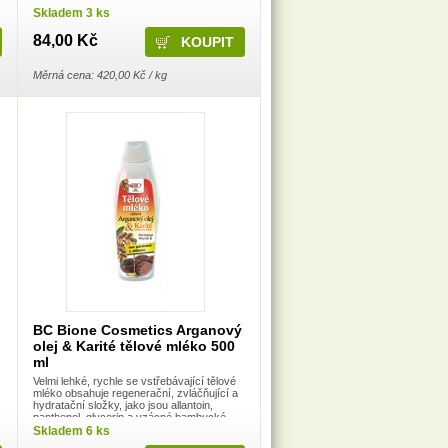
Skladem 3 ks
84,00 Kč
Měrná cena: 420,00 Kč / kg
BC Bione Cosmetics Arganový
olej & Karité tělové mléko 500
ml
Velmi lehké, rychle se vstřebávající tělové
mléko obsahuje regenerační, zvláčňující a
hydratační složky, jako jsou allantoin,
panthenol, glycerin a vzácné bambucké
máslo. Arganový olej je cenno
Skladem 6 ks