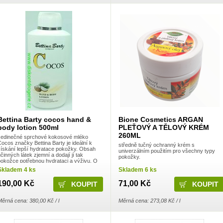
Bettina Barty cocos hand &
Bione Cosmetics ARGAN
body lotion 500ml
PLEŤOVÝ A TĚLOVÝ KRÉM
260ML
Jedinečné sprchové kokosové mléko
ocos značky Bettina Barty je ideální k
středně tučný ochranný krém s
získání lepší hydratace pokožky. Obsah
univerzálním použitím pro všechny typy
činných látek zjemní a dodají jí tak
pokožky.
pokožce potřebnou hydrataci a výživu. O
ve
Skladem 4 ks
Skladem 6 ks
190,00 Kč
71,00 Kč
ěrná cena: 380,00 Kč / l
Měrná cena: 273,08 Kč / l