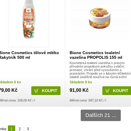
Bione Cosmetics tělové mléko
Bione Cosmetics toaletní
Rakytník 500 ml
vazelína PROPOLIS 155 ml
Kosmetická toaletní vazelína s pravým
přírodním propolisem pokožku zvláční,
promastí, chrání před vysoušením a
praskáním. Propolis se v lidovém léčitelství
údajně úspěšně používá na různá kožní
onemocnění, ekzémy nebo na špatně se
Skladem 6 ks
Skladem 9 ks
hojící poranění. Vhodná na ruce, nohy
apod. Jemná, bez emulgátorů a
79,00 Kč
91,00 Kč
konzervačních látek. Vhodná i pro citlivou
pokožku. Pozor! Nepoužívejte při
přecitlivělosti na včelí produkty.
ěrná cena: 158,00 Kč / l
Měrná cena: 587,10 Kč / l
Dalších 21 ...
ánka:
1
2
3