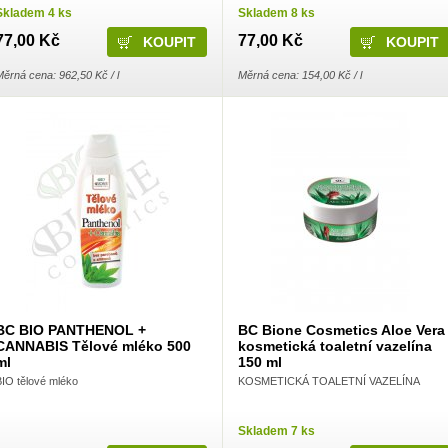
Skladem 4 ks
Skladem 8 ks
77,00 Kč
77,00 Kč
ěrná cena: 962,50 Kč / l
Měrná cena: 154,00 Kč / l
BC BIO PANTHENOL +
BC Bione Cosmetics Aloe Vera
CANNABIS Tělové mléko 500
kosmetická toaletní vazelína
ml
150 ml
BIO tělové mléko
KOSMETICKÁ TOALETNÍ VAZELÍNA
Skladem 7 ks