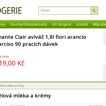
ejny
Novinky/články/aktuality
BIO drogerie
Kontakt
Můj úče
ante Clair aviváž 1,8l fiori arancio
arciso 90 pracích dávek
e cena:
19,00 Kč
ělová mléka a krémy
ělová mléka a krémy