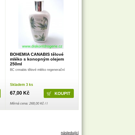
BOHEMIA CANABIS tělové
mléko s konopným olejem
250ml
BC cnnabis tělové mléko regenerační
Skladem 3 ks
67,00 Kč
Měrná cena: 268,00 Kč / l
následující