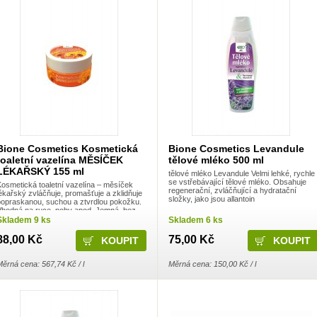
Bione Cosmetics Kosmetická
Bione Cosmetics Levandule
toaletní vazelína MĚSÍČEK
tělové mléko 500 ml
LÉKAŘSKÝ 155 ml
tělové mléko Levandule Velmi lehké, rychle
se vstřebávající tělové mléko. Obsahuje
Kosmetická toaletní vazelína – měsíček
regenerační, zvláčňující a hydratační
ékařský zvláčňuje, promašťuje a zklidňuje
složky, jako jsou allantoin
popraskanou, suchou a ztvrdlou pokožku.
Vhodná na ruce, nohy apod. Jemná, bez
emulgátorů a konzervačních látek. Přísada
Skladem 9 ks
Skladem 6 ks
ex
88,00 Kč
75,00 Kč
ěrná cena: 567,74 Kč / l
Měrná cena: 150,00 Kč / l