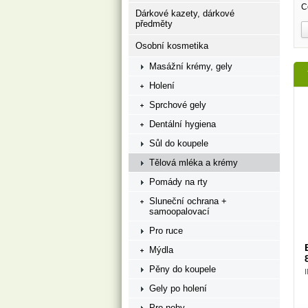
C
Dárkové kazety, dárkové
předměty
Osobní kosmetika
Masážní krémy, gely
Holení
Sprchové gely
Dentální hygiena
Sůl do koupele
Tělová mléka a krémy
Pomády na rty
Sluneční ochrana +
samoopalovací
Pro ruce
Mýdla
Pěny do koupele
Gely po holení
Pro nohy