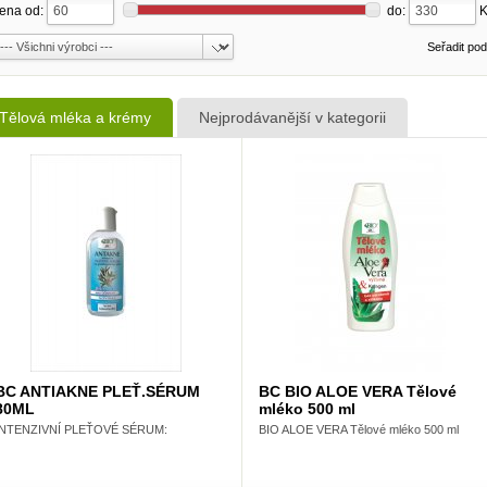
ena od:
do:
Seřadit po
Tělová mléka a krémy
Nejprodávanější v kategorii
BC ANTIAKNE PLEŤ.SÉRUM
BC BIO ALOE VERA Tělové
80ML
mléko 500 ml
INTENZIVNÍ PLEŤOVÉ SÉRUM:
BIO ALOE VERA Tělové mléko 500 ml