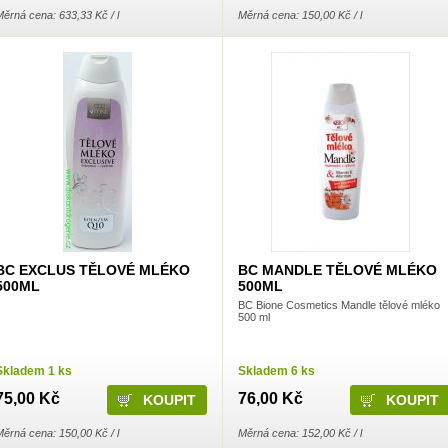
ěrná cena: 633,33 Kč / l
Měrná cena: 150,00 Kč / l
BC EXCLUS TĚLOVÉ MLÉKO
BC MANDLE TĚLOVÉ MLÉKO
500ML
500ML
BC Bione Cosmetics Mandle tělové mléko
500 ml
Skladem 1 ks
Skladem 6 ks
75,00 Kč
76,00 Kč
ěrná cena: 150,00 Kč / l
Měrná cena: 152,00 Kč / l