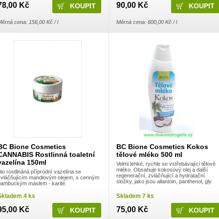
78,00 Kč
90,00 Kč
ěrná cena: 156,00 Kč / l
Měrná cena: 600,00 Kč / l
BC Bione Cosmetics
BC Bione Cosmetics Kokos
CANNABIS Rostlinná toaletní
tělové mléko 500 ml
vazelína 150ml
Velmi lehké, rychle se vstřebávající tělové
mléko. Obsahuje kokosový olej a další
io rostlináná příprodní vazelína se
regenerační, zvláčňující a hydratační
zvláčňujícím mandlovým olejem, s cenným
složky, jako jsou allantoin, panthenol, gly
bambuckým máslem - karité.
Skladem 4 ks
Skladem 7 ks
95,00 Kč
75,00 Kč