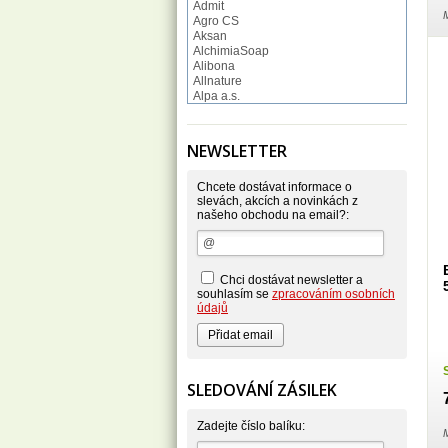
Admit
M
Agro CS
Aksan
AlchimiaSoap
Alibona
Allnature
Alpa a.s.
Altruist
Alufix
Aroco
NEWSLETTER
Astonish
Astrid
Atlantic
Chcete dostávat informace o
AutoMax Group
slevách, akcích a novinkách z
našeho obchodu na email?:
Axcentive
BaL
Bateria
Bayer
Beauty Lille
Chci dostávat newsletter a
Beiersdorf - Nivea
souhlasím se
zpracováním osobních
Bella
údajů
Benkor
BERGEN S. R. L.
Bettina Barty
Bi-es
Bio-repel
SLEDOVÁNÍ ZÁSILEK
Bioclean
BioEnzym
Biolit
Zadejte číslo balíku:
M
BIOM s.r.o.