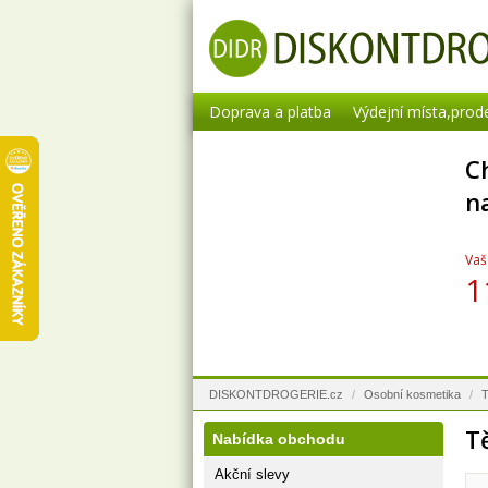
Doprava a platba
Výdejní místa,prod
Ch
n
Vaš
1
DISKONTDROGERIE.cz
/
Osobní kosmetika
/
T
T
Nabídka obchodu
Akční slevy