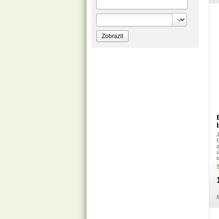
Bione Cosmetics
Bioprospect
Bioveta
Bispol
Blue Stratos
BlueSun
Bochemie
Bohemia Cosmetics
Bolsius
Bolton
Bros
Brut
BumusCare GmBh
Cerepa
Certex
Chante Clair
Chopa
ChupaChups
Clanax
C
Claro
Cleanzy s.r.o.
ú
Cleary Group Italy
Clovin Germany
Codaa
Colgate - Palmolive
Conter
Cormen
M
Coty
Coyote
Dalli