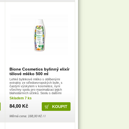
Bione Cosmetics bylinný elixír
tělové mléko 500 ml
Lehké bylinkové mléko s oblíbenými
extrakty ze středoevropských bylin, s
častým výskytem v kosmetice, nyní
všechny spolu pro maximalizaci jejich
blahodárných účinků. Spolu s dalšími
složkami – hydratační glycerin, rostlinné
Skladem 7 ks
bambucké máslo, panthenol, ...
84,00 Kč
Měrná cena: 168,00 Kč / l