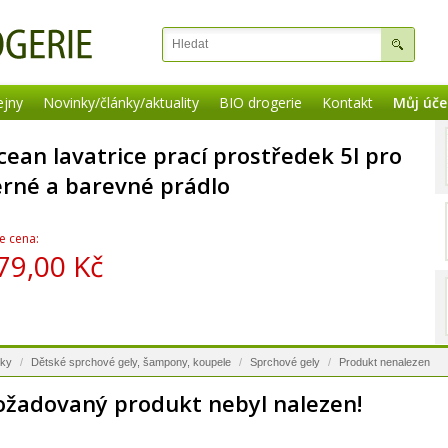
ejny
Novinky/články/aktuality
BIO drogerie
Kontakt
Můj úče
cean lavatrice prací prostředek 5l pro
erné a barevné prádlo
e cena:
79,00 Kč
nky
/
Dětské sprchové gely, šampony, koupele
/
Sprchové gely
/
Produkt nenalezen
ožadovaný produkt nebyl nalezen!