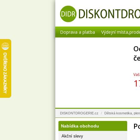
Doprava a platba
Výdejní místa,prod
O
č
Vaš
1
DISKONTDROGERIE.cz
/
Dětská kosmetika, ple
P
Nabídka obchodu
Akční slevy