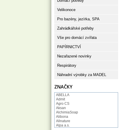
Domácí potřeby
Velikonoce
Pro bazény, jezírka, SPA
Zahrádkářské potřeby
Vše pro domácí zvířata
PAPÍRNICTVÍ
Nezařazené novinky
Respirátory
Náhradní výrobky za MADEL
ZNAČKY
ABELLA
Admit
Agro CS
Aksan
AlchimiaSoap
Alibona
Allnature
Alpa a.s.
Altruist