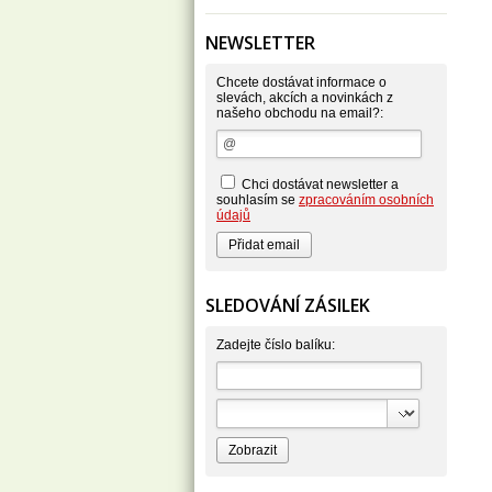
Alufix
Aroco
NEWSLETTER
Astonish
Astrid
Atlantic
Chcete dostávat informace o
AutoMax Group
slevách, akcích a novinkách z
našeho obchodu na email?:
Axcentive
BaL
Bateria
Bayer
Beauty Lille
Chci dostávat newsletter a
Beiersdorf - Nivea
souhlasím se
zpracováním osobních
Bella
údajů
Benkor
BERGEN S. R. L.
Bettina Barty
Bi-es
Bio-repel
SLEDOVÁNÍ ZÁSILEK
Bioclean
BioEnzym
Biolit
Zadejte číslo balíku:
BIOM s.r.o.
Bione Cosmetics
Bioprospect
Bioveta
Bispol
Blue Stratos
BlueSun
Bochemie