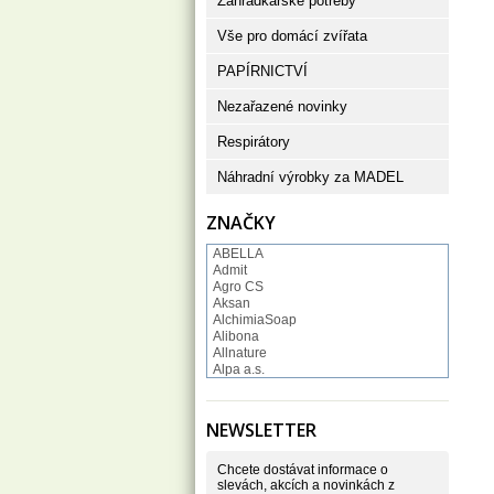
Zahrádkářské potřeby
Vše pro domácí zvířata
PAPÍRNICTVÍ
Nezařazené novinky
Respirátory
Náhradní výrobky za MADEL
ZNAČKY
ABELLA
Admit
Agro CS
Aksan
AlchimiaSoap
Alibona
Allnature
Alpa a.s.
Altruist
Alufix
Aroco
NEWSLETTER
Astonish
Astrid
Atlantic
Chcete dostávat informace o
AutoMax Group
slevách, akcích a novinkách z