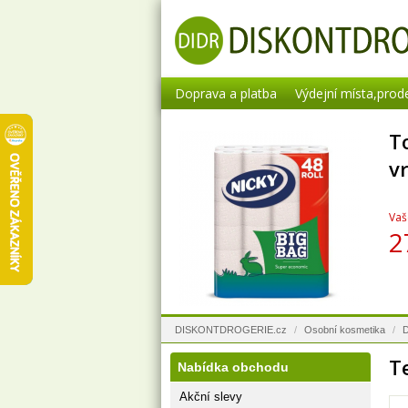
Doprava a platba
Výdejní místa,prod
T
v
Vaš
2
DISKONTDROGERIE.cz
/
Osobní kosmetika
/
D
T
Nabídka obchodu
Akční slevy