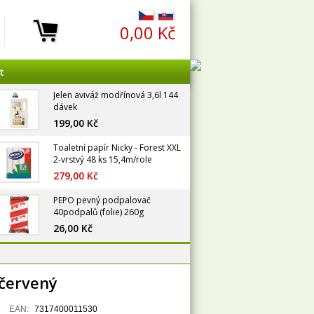
0,00 Kč
t
Jelen aviváž modřínová 3,6l 144
dávek
199,00 Kč
Toaletní papír Nicky - Forest XXL
2-vrstvý 48 ks 15,4m/role
279,00 Kč
PEPO pevný podpalovač
40podpalů (folie) 260g
26,00 Kč
červený
EAN:
7317400011530