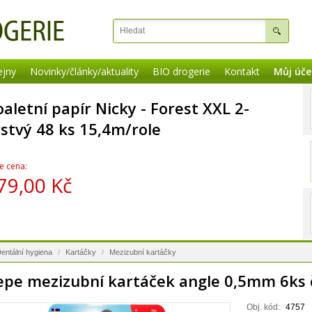
ejny
Novinky/články/aktuality
BIO drogerie
Kontakt
Můj úče
oaletní papír Nicky - Forest XXL 2-
rstvý 48 ks 15,4m/role
e cena:
79,00 Kč
entální hygiena
/
Kartáčky
/
Mezizubní kartáčky
epe mezizubní kartáček angle 0,5mm 6ks 
Obj. kód:
4757