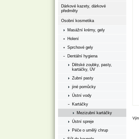
Dárkové kazety, dárkové
předměty
Osobní kosmetika
Masážní krémy, gely
Holení
Sprchové gely
Dentální hygiena
Dětské zoubky, pasty,
kartáčky, ÚV
Zubní pasty
jiné pomůcky
Ústní vody
Kartáčky
Mezizubní kartáčky
Výr
Ústní spreje
Péče o umělý chrup
Sůl do koupele