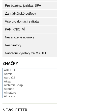
Pro bazény, jezírka, SPA
Zahrádkářské potřeby
Vše pro domácí zvířata
PAPÍRNICTVÍ
Nezařazené novinky
Respirátory
Náhradní výrobky za MADEL
ZNAČKY
ABELLA
Admit
Agro CS
Aksan
AlchimiaSoap
Alibona
Allnature
Alpa a.s.
Altruist
Alufix
Aroco
NEWSLETTER