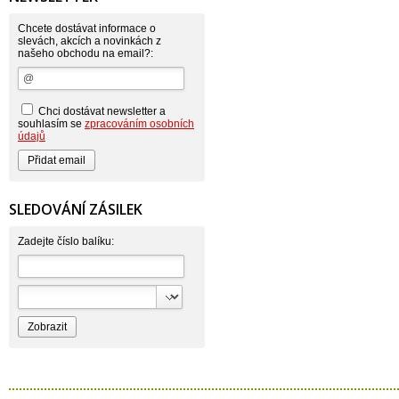
Astonish
Astrid
Atlantic
Chcete dostávat informace o
AutoMax Group
slevách, akcích a novinkách z
našeho obchodu na email?:
Axcentive
BaL
Bateria
Bayer
Beauty Lille
Chci dostávat newsletter a
Beiersdorf - Nivea
souhlasím se
zpracováním osobních
Bella
údajů
Benkor
BERGEN S. R. L.
Bettina Barty
Bi-es
Bio-repel
SLEDOVÁNÍ ZÁSILEK
Bioclean
BioEnzym
Biolit
Zadejte číslo balíku:
BIOM s.r.o.
Bione Cosmetics
Bioprospect
Bioveta
Bispol
Blue Stratos
BlueSun
Bochemie
Bohemia Cosmetics
Bolsius
Bolton