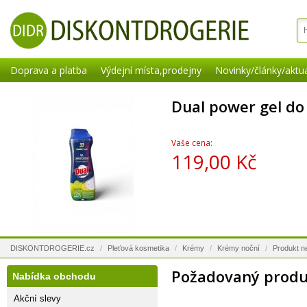
Doprava a platba
Výdejní místa,prodejny
Novinky/články/aktua
Dual power gel d
Vaše cena:
119,00 Kč
DISKONTDROGERIE.cz
/
Pleťová kosmetika
/
Krémy
/
Krémy noční
/
Produkt n
Požadovaný produk
Nabídka obchodu
Akční slevy