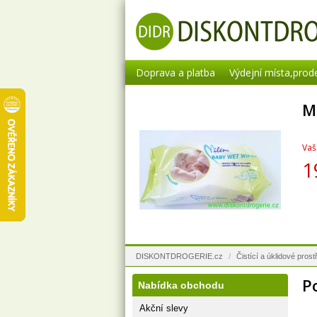
Doprava a platba
Výdejní místa,prod
M
Vaš
1
DISKONTDROGERIE.cz
/
Čistící a úklidové prostř
P
Nabídka obchodu
Akční slevy