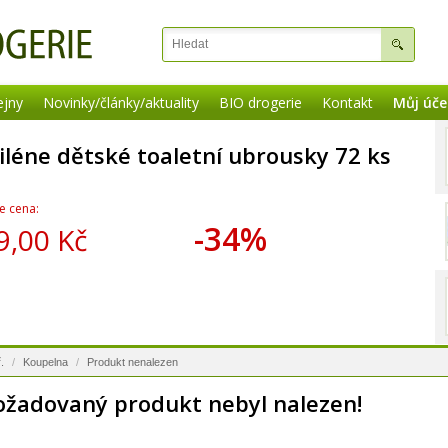
ejny
Novinky/články/aktuality
BIO drogerie
Kontakt
Můj úče
iléne dětské toaletní ubrousky 72 ks
e cena:
-34%
9,00 Kč
.
/
Koupelna
/
Produkt nenalezen
ožadovaný produkt nebyl nalezen!