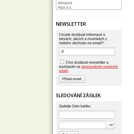
Allnature
Alpa a.s.
Altruist
Alufix
Aroco
NEWSLETTER
Astonish
Astrid
Atlantic
Chcete dostávat informace o
AutoMax Group
slevách, akcích a novinkách z
našeho obchodu na email?:
Axcentive
BaL
Bateria
Bayer
Beauty Lille
Chci dostávat newsletter a
Beiersdorf - Nivea
souhlasím se
zpracováním osobních
Bella
údajů
Benkor
BERGEN S. R. L.
Bettina Barty
Bi-es
Bio-repel
SLEDOVÁNÍ ZÁSILEK
Bioclean
BioEnzym
Biolit
Zadejte číslo balíku:
BIOM s.r.o.
Bione Cosmetics
Bioprospect
Bioveta
Bispol
Blue Stratos