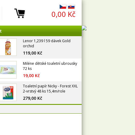
0,00 Kč
t
Lenor 1,239 l 59 dávek Gold
orchid
119,00 Kč
Miléne dětské toaletní ubrousky
72 ks
19,00 Kč
Toaletní papír Nicky - Forest XXL
2-vrstvý 48 ks 15,4m/role
279,00 Kč