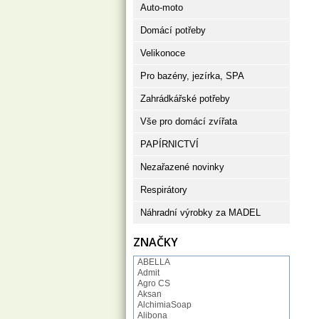
Auto-moto
Domácí potřeby
Velikonoce
Pro bazény, jezírka, SPA
Zahrádkářské potřeby
Vše pro domácí zvířata
PAPÍRNICTVÍ
Nezařazené novinky
Respirátory
Náhradní výrobky za MADEL
ZNAČKY
ABELLA
Admit
Agro CS
Aksan
AlchimiaSoap
Alibona