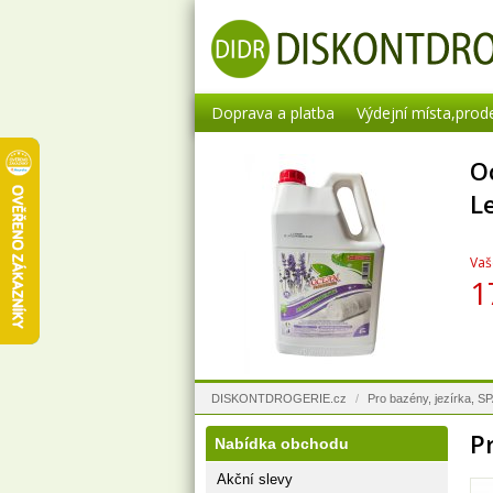
Doprava a platba
Výdejní místa,prod
O
L
Vaš
1
DISKONTDROGERIE.cz
/
Pro bazény, jezírka, S
P
Nabídka obchodu
Akční slevy