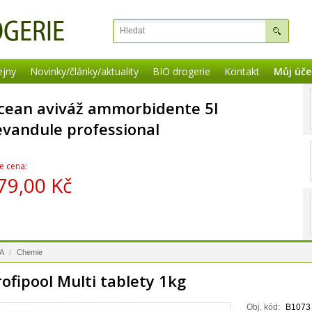
ejny
Novinky/články/aktuality
BIO drogerie
Kontakt
Můj úče
cean aviváž ammorbidente 5l
evandule professional
e cena:
79,00 Kč
PA
/
Chemie
rofipool Multi tablety 1kg
Obj. kód:
B1073