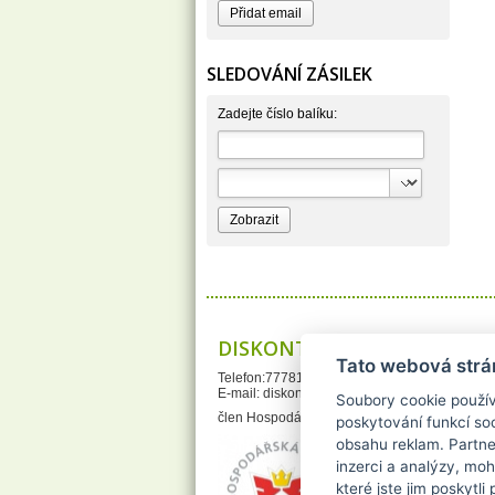
BERGEN S. R. L.
Bettina Barty
Bi-es
Bio-repel
SLEDOVÁNÍ ZÁSILEK
Bioclean
BioEnzym
Biolit
Zadejte číslo balíku:
BIOM s.r.o.
Bione Cosmetics
Bioprospect
Bioveta
Bispol
Blue Stratos
BlueSun
Bochemie
Bohemia Cosmetics
Bolsius
Bolton
Bros
Brut
DISKONTDROGERIE.cz
BumusCare GmBh
Tato webová strá
Cerepa
Telefon:777812121
Certex
E-mail:
diskontdrogerie@gmail.com
Chante Clair
Soubory cookie použív
Chopa
člen Hospodářské Komory České republiky
poskytování funkcí soc
ChupaChups
obsahu reklam. Partne
Clanax
Claro
inzerci a analýzy, mo
Cleanzy s.r.o.
které jste jim poskytli