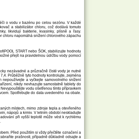
péči o vodu v bazénu po celou sezónu. V každé
kovač a stabilizátor chloru, což dodává tomuto
y, likvidují bakterie, kvasinky, plísně a řasy.
átor chloru napomáhá snížení chlorového zápachu
rofiPOOL START nebo ŠOK, stabilizujte hodnotu
ožné přejít na pravidelnou údržbu vody pomocí
nicky nezávadné a průzračně čisté vody je nutné
 7,4. Průběžně tyto hodnoty kontrolujte, zejména
én nepoužívejte a vyčkejte samovolného snížení
ařízení, nikdy nevhazujte samostatně tablety do
Nevypouštějte vodu ošetřenou tímto přípravkem
rávcem. Spotřebujte do data uvedeného na obale.
traných místech, mimo zdroje tepla a otevřeného
vin, nápojů a krmiv. V letním období neskladujte
ladování při vyšší teplotě může vést k rychlému
.
obem. Před použitím si vždy přečtěte označení a
zabraňte prašnosti, případně důkladně odsajte a