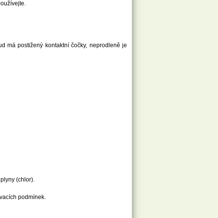
oužívejte.
kud má postižený kontaktní čočky, neprodleně je
lyny (chlor).
ovacích podmínek.