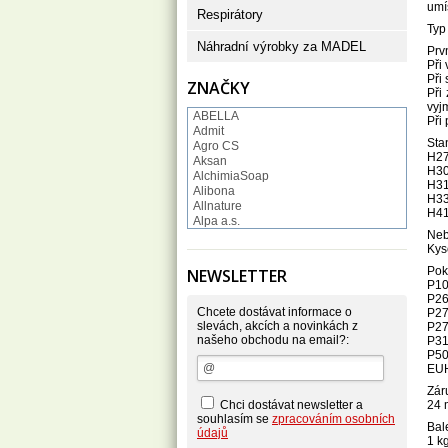
umí
Respirátory
Typ
Náhradní výrobky za MADEL
Prv
Při
Při
ZNAČKY
Při
vyj
ABELLA
Při
Admit
Sta
Agro CS
H27
Aksan
H302
AlchimiaSoap
H31
Alibona
H33
Allnature
H41
Alpa a.s.
Neb
Altruist
Kys
Alufix
Aroco
Pok
NEWSLETTER
Astonish
P10
Astrid
P26
Atlantic
Chcete dostávat informace o
P27
AutoMax Group
slevách, akcích a novinkách z
P27
našeho obchodu na email?:
Axcentive
P31
P50
BaL
EUH
Bateria
Bayer
Zár
Beauty Lille
Chci dostávat newsletter a
24 
Beiersdorf - Nivea
souhlasím se
zpracováním osobních
Bal
Bella
údajů
1 kg
Benkor