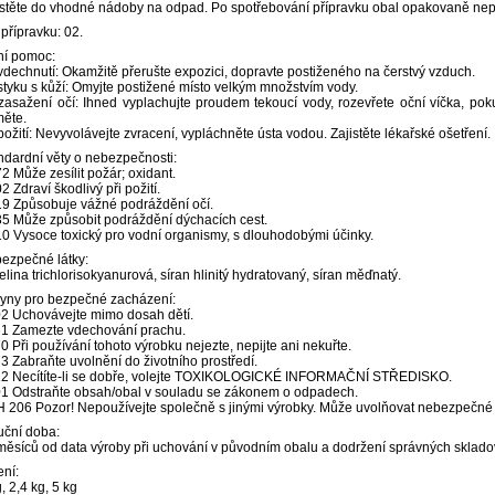
stěte do vhodné nádoby na odpad. Po spotřebování přípravku obal opakovaně nep
 přípravku: 02.
ní pomoc:
 vdechnutí: Okamžitě přerušte expozici, dopravte postiženého na čerstvý vzduch.
 styku s kůží: Omyjte postižené místo velkým množstvím vody.
 zasažení očí: Ihned vyplachujte proudem tekoucí vody, rozevřete oční víčka, po
měte.
 požití: Nevyvolávejte zvracení, vypláchněte ústa vodou. Zajistěte lékařské ošetření.
ndardní věty o nebezpečnosti:
2 Může zesílit požár; oxidant.
 Zdraví škodlivý při požití.
9 Způsobuje vážné podráždění očí.
5 Může způsobit podráždění dýchacích cest.
0 Vysoce toxický pro vodní organismy, s dlouhodobými účinky.
ezpečné látky:
elina trichlorisokyanurová, síran hlinitý hydratovaný, síran měďnatý.
yny pro bezpečné zacházení:
2 Uchovávejte mimo dosah dětí.
1 Zamezte vdechování prachu.
0 Při používání tohoto výrobku nejezte, nepijte ani nekuřte.
3 Zabraňte uvolnění do životního prostředí.
2 Necítíte-li se dobře, volejte TOXIKOLOGICKÉ INFORMAČNÍ STŘEDISKO.
1 Odstraňte obsah/obal v souladu se zákonem o odpadech.
 206 Pozor! Nepoužívejte společně s jinými výrobky. Může uvolňovat nebezpečné p
uční doba:
měsíců od data výroby při uchování v původním obalu a dodržení správných sklad
ení:
, 2,4 kg, 5 kg