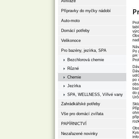
Aviváže
P
Přípravky do myčky nádobí
Auto-moto
Pro
tab
Domácí potřeby
výr
Obs
nad
Velikonoce
Náv
Pro bazény, jezírka, SPA
Po 
pH 
Bezchlorová chemie
Pro
Dáv
Různé
Dáv
udr
Chemie
po 
obs
Jezírka
baz
do 
SPA, WELLNESS, Vířivé vany
Urč
Zahrádkářské potřeby
Skl
Pří
ohn
Vše pro domácí zvířata
pří
roz
PAPÍRNICTVÍ
Obs
Kys
Nezařazené novinky
inf