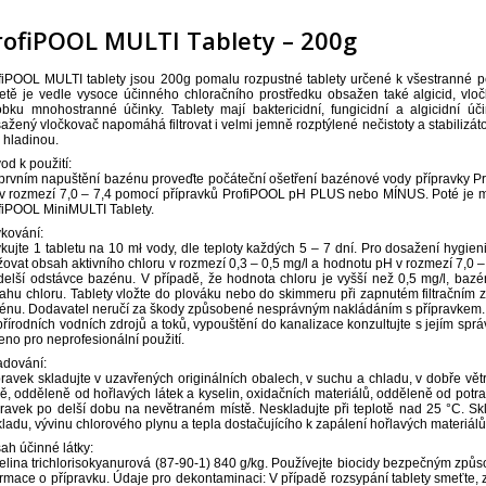
rofiPOOL MULTI Tablety – 200g
fiPOOL MULTI tablety jsou 200g pomalu rozpustné tablety určené k všestranné 
letě je vedle vysoce účinného chloračního prostředku obsažen také algicid, vloč
obku mnohostranné účinky. Tablety mají baktericidní, fungicidní a algicidní účink
ažený vločkovač napomáhá filtrovat i velmi jemně rozptýlené nečistoty a stabiliz
 hladinou.
od k použití:
prvním napuštění bazénu proveďte počáteční ošetření bazénové vody přípravky P
v rozmezí 7,0 – 7,4 pomocí přípravků ProfiPOOL pH PLUS nebo MÍNUS. Poté je m
fiPOOL MiniMULTI Tablety.
kování:
kujte 1 tabletu na 10 mł vody, dle teploty každých 5 – 7 dní. Pro dosažení hygie
žovat obsah aktivního chloru v rozmezí 0,3 – 0,5 mg/l a hodnotu pH v rozmezí 7,0 –
delší odstávce bazénu. V případě, že hodnota chloru je vyšší než 0,5 mg/l, baz
ahu chloru. Tablety vložte do plováku nebo do skimmeru při zapnutém filtračním z
énu. Dodavatel neručí za škody způsobené nesprávným nakládáním s přípravkem. 
přírodních vodních zdrojů a toků, vypouštění do kanalizace konzultujte s jejím sp
eno pro neprofesionální použití.
adování:
pravek skladujte v uzavřených originálních obalech, v suchu a chladu, v dobře vě
ě, odděleně od hořlavých látek a kyselin, oxidačních materiálů, odděleně od potra
pravek po delší dobu na nevětraném místě. Neskladujte při teplotě nad 25 °C. Sk
kladu, vývinu chlorového plynu a tepla dostačujícího k zapálení hořlavých materiálů
ah účinné látky:
elina trichlorisokyanurová (87-90-1) 840 g/kg. Používejte biocidy bezpečným způs
ormace o přípravku. Údaje pro dekontaminaci: V případě rozsypání tablety smeťte, 