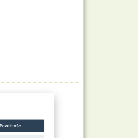
O nás
O nás
Ubytování
Povolit vše