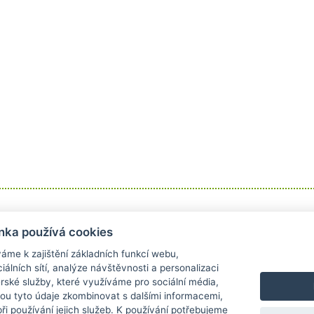
Informace
Obchodní podmínky
nka používá cookies
Kontakt
Obchodní podmínky
áme k zajištění základních funkcí webu,
Doprava a platba
Reklamace
iálních sítí, analýze návštěvnosti a personalizaci
Odstoupení od kupní smlouvy
rské služby, které využíváme pro sociální média,
Ochrana osobních údajů
hou tyto údaje zkombinovat s dalšími informacemi,
 při používání jejich služeb. K používání potřebujeme