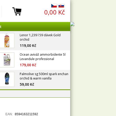
0,00 Kč
t
Lenor 1,239 l 59 dávek Gold
orchid
119,00 Kč
Ocean aviváž ammorbidente 5l
Levandule professional
179,00 Kč
Palmolive sg 500ml spark enchan
orchid & warm vanilla
59,00 Kč
EAN:
8594163211592