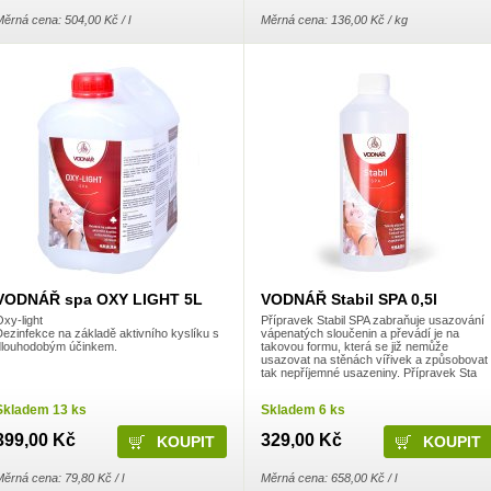
ěrná cena: 504,00 Kč / l
Měrná cena: 136,00 Kč / kg
VODNÁŘ spa OXY LIGHT 5L
VODNÁŘ Stabil SPA 0,5l
xy-light
Přípravek Stabil SPA zabraňuje usazování
ezinfekce na základě aktivního kyslíku s
vápenatých sloučenin a převádí je na
dlouhodobým účinkem.
takovou formu, která se již nemůže
usazovat na stěnách vířivek a způsobovat
tak nepříjemné usazeniny. Přípravek Sta
Skladem 13 ks
Skladem 6 ks
399,00 Kč
329,00 Kč
ěrná cena: 79,80 Kč / l
Měrná cena: 658,00 Kč / l