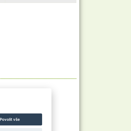
O nás
O nás
Ubytování
Povolit vše