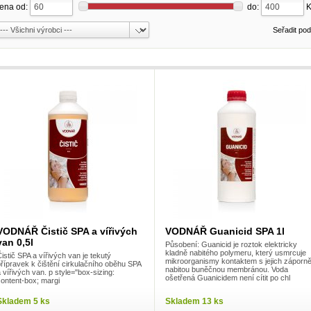
ena od:
do:
Seřadit po
VODNÁŘ Čistič SPA a vířivých
VODNÁŘ Guanicid SPA 1l
van 0,5l
Působení: Guanicid je roztok elektricky
kladně nabitého polymeru, který usmrcuje
istič SPA a vířivých van je tekutý
mikroorganismy kontaktem s jejich záporn
řípravek k čištění cirkulačního oběhu SPA
nabitou buněčnou membránou. Voda
 vířivých van. p style="box-sizing:
ošetřená Guanicidem není cítit po chl
content-box; margi
Skladem 5 ks
Skladem 13 ks