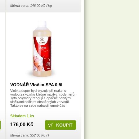
Měrná cena: 146,00 Kč / kg
VODNÁŘ Vločka SPA 0,5l
Vločka super hydrolyzuje při reakci s
vodou za vzniku kladně nabitých polymerů.
Tyto polymery reagují s opačně nabitými
složkami nečistot obsažených ve vodě.
Takto se na sebe nabalují jemné čás
Skladem 1 ks
176,00 Kč
Měrná cena: 352,00 Kč / l