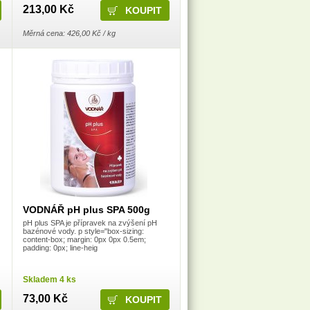
213,00 Kč
Měrná cena: 426,00 Kč / kg
VODNÁŘ pH plus SPA 500g
pH plus SPA je přípravek na zvýšení pH
bazénové vody. p style="box-sizing:
content-box; margin: 0px 0px 0.5em;
padding: 0px; line-heig
Skladem 4 ks
73,00 Kč