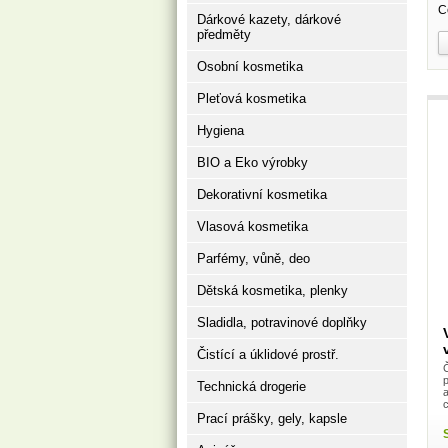
C
Dárkové kazety, dárkové
předměty
Osobní kosmetika
Pleťová kosmetika
Hygiena
BIO a Eko výrobky
Dekorativní kosmetika
Vlasová kosmetika
Parfémy, vůně, deo
Dětská kosmetika, plenky
Sladidla, potravinové doplňky
Čistící a úklidové prostř.
Č
p
Technická drogerie
a
Prací prášky, gely, kapsle