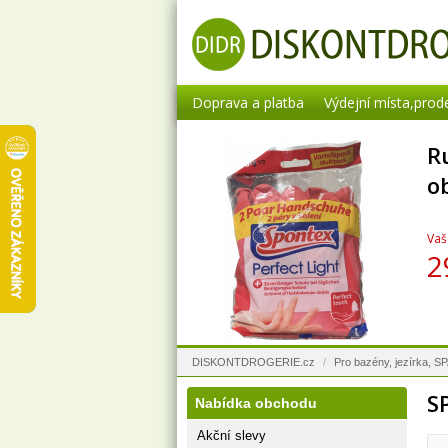
Doprava a platba
Výdejní místa,prod
R
o
Vaš
2
DISKONTDROGERIE.cz
/
Pro bazény, jezírka, S
S
Nabídka obchodu
Akční slevy