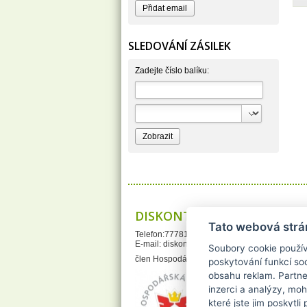
BERGEN S. R. L.
Bettina Barty
Bi-es
Bio-repel
SLEDOVÁNÍ ZÁSILEK
Bioclean
BioEnzym
Biolit
Zadejte číslo balíku:
BIOM s.r.o.
Bione Cosmetics
Bioprospect
Bioveta
Bispol
Blue Stratos
BlueSun
Bochemie
Bohemia Cosmetics
Bolsius
Bolton
Bros
Brut
DISKONTDROGERIE.cz
BumusCare GmBh
Tato webová strá
Cerepa
Telefon:777812121
Certex
E-mail:
diskontdrogerie@gmail.com
Chante Clair
Soubory cookie použív
Chopa
člen Hospodářské Komory České republiky
poskytování funkcí soc
ChupaChups
obsahu reklam. Partne
Clanax
Claro
inzerci a analýzy, mo
Cleanzy s.r.o.
které jste jim poskytli