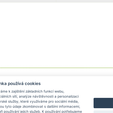
Informace
Obchodní podmínky
nka používá cookies
Kontakt
Obchodní podmínky
áme k zajištění základních funkcí webu,
Doprava a platba
Reklamace
iálních sítí, analýze návštěvnosti a personalizaci
Odstoupení od kupní smlouvy
rské služby, které využíváme pro sociální média,
Ochrana osobních údajů
hou tyto údaje zkombinovat s dalšími informacemi,
 při používání jejich služeb. K používání potřebujeme