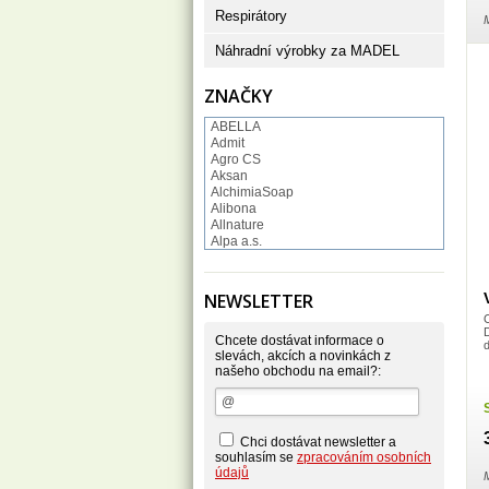
Respirátory
M
Náhradní výrobky za MADEL
ZNAČKY
ABELLA
Admit
Agro CS
Aksan
AlchimiaSoap
Alibona
Allnature
Alpa a.s.
Altruist
Alufix
Aroco
NEWSLETTER
Astonish
O
Astrid
D
Atlantic
Chcete dostávat informace o
AutoMax Group
slevách, akcích a novinkách z
našeho obchodu na email?:
Axcentive
BaL
Bateria
Bayer
Beauty Lille
Chci dostávat newsletter a
Beiersdorf - Nivea
souhlasím se
zpracováním osobních
Bella
údajů
M
Benkor