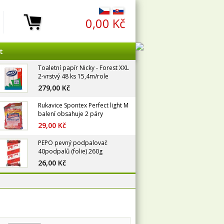
0,00 Kč
t
Toaletní papír Nicky - Forest XXL
2-vrstvý 48 ks 15,4m/role
279,00 Kč
Rukavice Spontex Perfect light M
balení obsahuje 2 páry
29,00 Kč
PEPO pevný podpalovač
40podpalů (folie) 260g
26,00 Kč