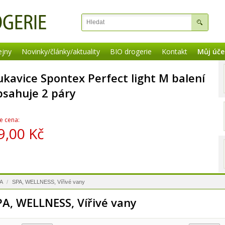
ejny
Novinky/články/aktuality
BIO drogerie
Kontakt
Můj úče
ukavice Spontex Perfect light M balení
bsahuje 2 páry
e cena:
9,00 Kč
PA
/
SPA, WELLNESS, Vířivé vany
PA, WELLNESS, Vířivé vany