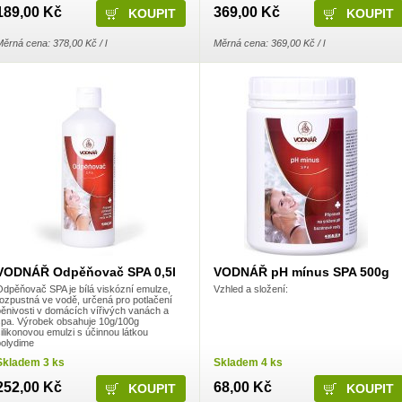
189,00 Kč
369,00 Kč
ěrná cena: 378,00 Kč / l
Měrná cena: 369,00 Kč / l
VODNÁŘ Odpěňovač SPA 0,5l
VODNÁŘ pH mínus SPA 500g
Odpěňovač SPA je bílá viskózní emulze,
Vzhled a složení:
rozpustná ve vodě, určená pro potlačení
pěnivosti v domácích vířivých vanách a
spa. Výrobek obsahuje 10g/100g
ilikonovou emulzi s účinnou látkou
polydime
Skladem 3 ks
Skladem 4 ks
252,00 Kč
68,00 Kč