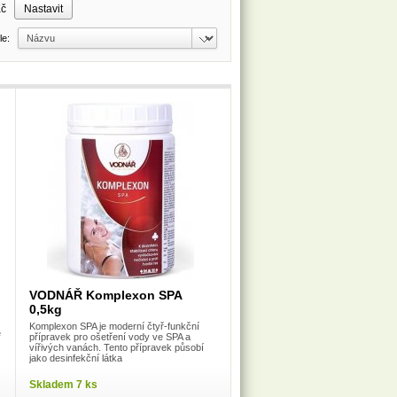
Kč
dle:
VODNÁŘ Komplexon SPA
0,5kg
Komplexon SPA je moderní čtyř-funkční
ě
přípravek pro ošetření vody ve SPA a
vířivých vanách. Tento přípravek působí
jako desinfekční látka
Skladem 7 ks