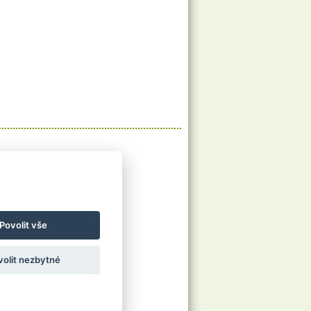
O nás
O nás
Ubytování
Povolit vše
volit nezbytné