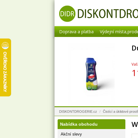
Doprava a platba
Výdejní místa,prod
D
Vaš
1
DISKONTDROGERIE.cz
/
Čistící a úklidové prostř
W
Nabídka obchodu
Akční slevy