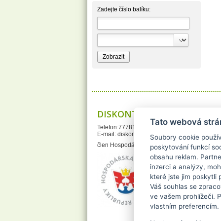
BioEnzym
Biolit
Zadejte číslo balíku:
BIOM s.r.o.
Bione Cosmetics
Bioprospect
Bioveta
Bispol
Blue Stratos
BlueSun
Bochemie
Bohemia Cosmetics
Bolsius
Bolton
Bros
Brut
DISKONTDROGERIE.cz
BumusCare GmBh
Tato webová strá
Cerepa
Telefon:777812121
Certex
E-mail:
diskontdrogerie@gmail.com
Chante Clair
Soubory cookie použív
Chopa
člen Hospodářské Komory České republiky
poskytování funkcí soc
ChupaChups
obsahu reklam. Partne
Clanax
Claro
inzerci a analýzy, mo
Cleanzy s.r.o.
které jste jim poskytli
Cleary Group Italy
Váš souhlas se zpraco
Clovin Germany
Codaa
ve vašem prohlížeči. 
Colgate - Palmolive
vlastním preferencím.
Conter
Cormen