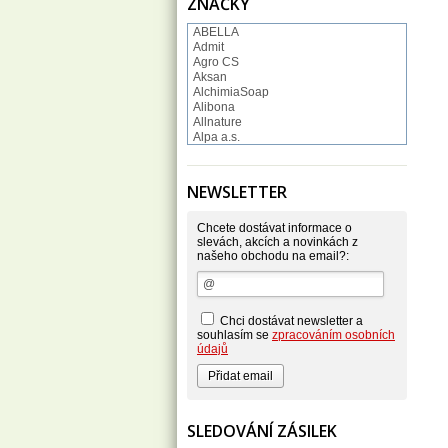
ZNAČKY
ABELLA
Admit
Agro CS
Aksan
AlchimiaSoap
Alibona
Allnature
Alpa a.s.
Altruist
Alufix
Aroco
NEWSLETTER
Astonish
Astrid
Atlantic
Chcete dostávat informace o
AutoMax Group
slevách, akcích a novinkách z
našeho obchodu na email?:
Axcentive
BaL
Bateria
Bayer
Beauty Lille
Chci dostávat newsletter a
Beiersdorf - Nivea
souhlasím se
zpracováním osobních
Bella
údajů
Benkor
BERGEN S. R. L.
Bettina Barty
Bi-es
Bio-repel
SLEDOVÁNÍ ZÁSILEK
Bioclean