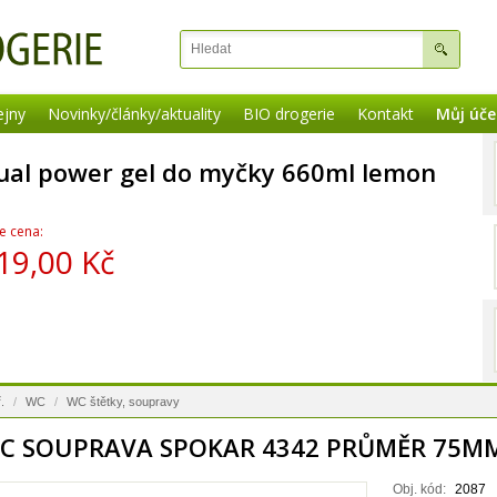
ejny
Novinky/články/aktuality
BIO drogerie
Kontakt
Můj úče
ual power gel do myčky 660ml lemon
e cena:
19,00 Kč
.
/
WC
/
WC štětky, soupravy
C SOUPRAVA SPOKAR 4342 PRŮMĚR 75M
Obj. kód:
2087