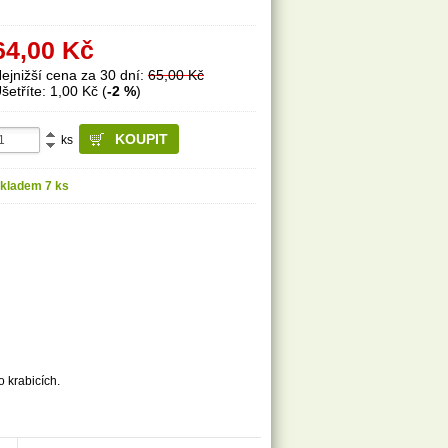
64,00
Kč
ejnižší cena za 30 dní:
65,00 Kč
šetříte: 1,00 Kč (
-2 %
)
ks
kladem 7 ks
 krabicích.