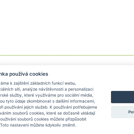
Informace
Obchodní podmínky
nka používá cookies
Kontakt
Obchodní podmínky
áme k zajištění základních funkcí webu,
Doprava a platba
Reklamace
iálních sítí, analýze návštěvnosti a personalizaci
Odstoupení od kupní smlouvy
rské služby, které využíváme pro sociální média,
Ochrana osobních údajů
hou tyto údaje zkombinovat s dalšími informacemi,
 při používání jejich služeb. K používání potřebujeme
Po
váním souborů cookies, které se dočasně ukládají
Používání souborů cookies můžete přizpůsobit
 Toto nastavení můžete kdykoliv změnit.