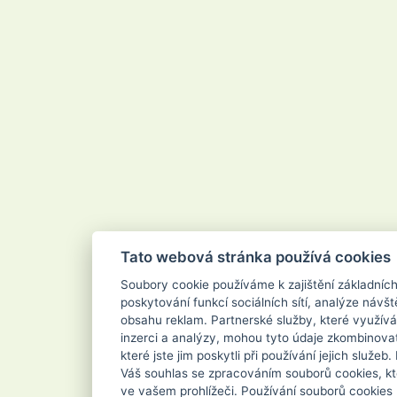
Velvana
Vertou
Vigo
Vileda
Vipor
Vivaco
Vodnář
Vřídlo
Waschkonig
WD-40
Wilkinson
Xanto
Xpel Marketing Ltd
Yankee Candle
Zenit
ZEWA
Zoutman
Zundholz
Tato webová stránka používá cookies
Soubory cookie používáme k zajištění základníc
poskytování funkcí sociálních sítí, analýze návšt
obsahu reklam. Partnerské služby, které využívá
inzerci a analýzy, mohou tyto údaje zkombinovat
které jste jim poskytli při používání jejich služe
Váš souhlas se zpracováním souborů cookies, kt
ve vašem prohlížeči. Používání souborů cookies