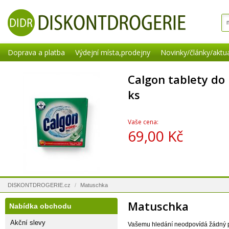
Doprava a platba
Výdejní místa,prodejny
Novinky/články/aktua
Calgon tablety do
ks
Vaše cena:
69,00 Kč
DISKONTDROGERIE.cz
/
Matuschka
Matuschka
Nabídka obchodu
Akční slevy
Vašemu hledání neodpovídá žádný 