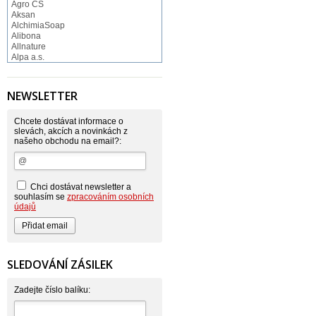
Agro CS
Aksan
AlchimiaSoap
Alibona
Allnature
Alpa a.s.
Altruist
Alufix
Aroco
NEWSLETTER
Astonish
Astrid
Atlantic
Chcete dostávat informace o
AutoMax Group
slevách, akcích a novinkách z
našeho obchodu na email?:
Axcentive
BaL
Bateria
Bayer
Beauty Lille
Chci dostávat newsletter a
Beiersdorf - Nivea
souhlasím se
zpracováním osobních
Bella
údajů
Benkor
BERGEN S. R. L.
Bettina Barty
Bi-es
Bio-repel
SLEDOVÁNÍ ZÁSILEK
Bioclean
BioEnzym
Biolit
Zadejte číslo balíku:
BIOM s.r.o.
Bione Cosmetics