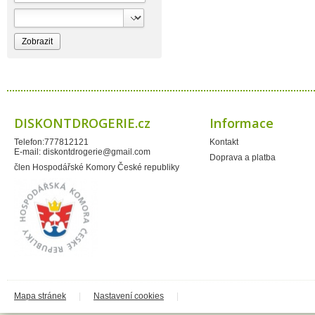
Bioprospect
Bioveta
Bispol
Blue Stratos
BlueSun
Bochemie
Bohemia Cosmetics
Bolsius
Bolton
Bros
Brut
DISKONTDROGERIE.cz
Informace
BumusCare GmBh
Cerepa
Telefon:777812121
Kontakt
Certex
E-mail:
diskontdrogerie@gmail.com
Chante Clair
Doprava a platba
Chopa
člen Hospodářské Komory České republiky
ChupaChups
Clanax
Claro
Cleanzy s.r.o.
Cleary Group Italy
Clovin Germany
Codaa
Colgate - Palmolive
Conter
Cormen
Coty
Coyote
Mapa stránek
|
Nastavení cookies
|
Dalli
Dalli - Werkge Germany