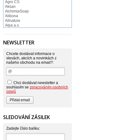
Agro CS
Aksan
AlchimiaSoap
Alibona
Allnature
Alpa a.s.
Altruist
Alufix
Aroco
NEWSLETTER
Astonish
Astrid
Atlantic
Chcete dostávat informace o
AutoMax Group
slevách, akcích a novinkách z
našeho obchodu na email?:
Axcentive
BaL
Bateria
Bayer
Beauty Lille
Chci dostávat newsletter a
Beiersdorf - Nivea
souhlasím se
zpracováním osobních
Bella
údajů
Benkor
BERGEN S. R. L.
Bettina Barty
Bi-es
Bio-repel
SLEDOVÁNÍ ZÁSILEK
Bioclean
BioEnzym
Biolit
Zadejte číslo balíku:
BIOM s.r.o.
Bione Cosmetics