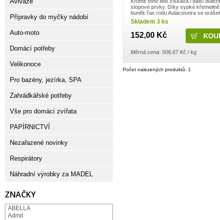
Aviváže
Kromě toho tělo získává i další důleži
stopové prvky. Díky sypké křemelině
buněk řas rodu Aulacoseira se práše
Přípravky do myčky nádobí
snadno používá. Stačí jej přidat do jíd
Skladem 3 ks
nebo nápojů, kdy ...
Auto-moto
152,00 Kč
Domácí potřeby
Měrná cena: 506,67 Kč / kg
Velikonoce
Počet nalezených produktů: 1
Pro bazény, jezírka, SPA
Zahrádkářské potřeby
Vše pro domácí zvířata
PAPÍRNICTVÍ
Nezařazené novinky
Respirátory
Náhradní výrobky za MADEL
ZNAČKY
ABELLA
Admit