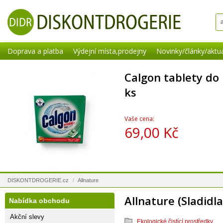
Doprava a platba
Výdejní místa,prodejny
Novinky/články/aktua
Calgon tablety do
ks
Vaše cena:
69,00 Kč
DISKONTDROGERIE.cz
/
Allnature
Allnature (Sladidl
Nabídka obchodu
Akční slevy
Ekologické čistící prostředky