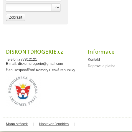
Bioprospect
Bioveta
Bispol
Blue Stratos
BlueSun
Bochemie
Bohemia Cosmetics
Bolsius
Bolton
Bros
Brut
DISKONTDROGERIE.cz
Informace
BumusCare GmBh
Cerepa
Telefon:777812121
Kontakt
Certex
E-mail:
diskontdrogerie@gmail.com
Chante Clair
Doprava a platba
Chopa
člen Hospodářské Komory České republiky
ChupaChups
Clanax
Claro
Cleanzy s.r.o.
Cleary Group Italy
Clovin Germany
Codaa
Colgate - Palmolive
Conter
Cormen
Coty
Coyote
Mapa stránek
|
Nastavení cookies
|
Dalli
Dalli - Werkge Germany