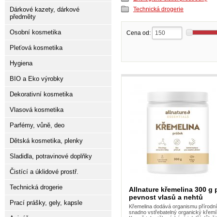
Dárkové kazety, dárkové
Technická drogerie
předměty
Osobní kosmetika
Cena od:
Pleťová kosmetika
Hygiena
BIO a Eko výrobky
Dekorativní kosmetika
Vlasová kosmetika
Parfémy, vůně, deo
Dětská kosmetika, plenky
Sladidla, potravinové doplňky
Čistící a úklidové prostř.
Technická drogerie
Allnature křemelina 300 g 
pevnost vlasů a nehtů
Prací prášky, gely, kapsle
Křemelina dodává organismu přírodní
snadno vstřebatelný organický křemí