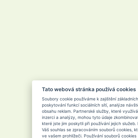
Velvana
Vertou
Vigo
Vileda
Vipor
Vivaco
Vodnář
Vřídlo
Waschkonig
WD-40
Wilkinson
Xanto
Xpel Marketing Ltd
Yankee Candle
Zenit
ZEWA
Zoutman
Zundholz
Tato webová stránka používá cookies
Soubory cookie používáme k zajištění základníc
poskytování funkcí sociálních sítí, analýze návšt
obsahu reklam. Partnerské služby, které využívá
inzerci a analýzy, mohou tyto údaje zkombinovat
které jste jim poskytli při používání jejich služe
Váš souhlas se zpracováním souborů cookies, kt
ve vašem prohlížeči. Používání souborů cookies