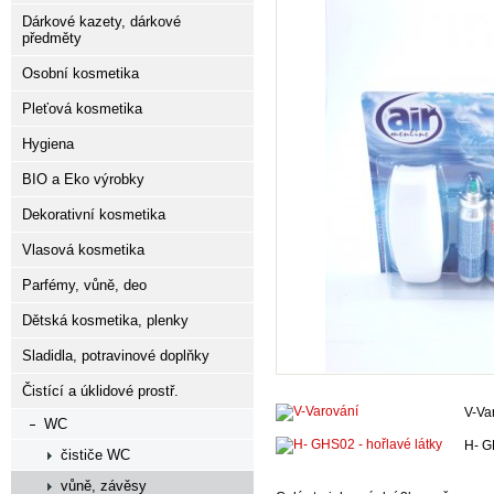
Dárkové kazety, dárkové
předměty
Osobní kosmetika
Pleťová kosmetika
Hygiena
BIO a Eko výrobky
Dekorativní kosmetika
Vlasová kosmetika
Parfémy, vůně, deo
Dětská kosmetika, plenky
Sladidla, potravinové doplňky
Čistící a úklidové prostř.
V-Va
WC
H- G
čističe WC
vůně, závěsy