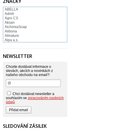
ZNAČKY
ABELLA
Admit
Agro CS
Aksan
AlchimiaSoap
Alibona
Allnature
Alpa a.s.
Altruist
Alufix
Aroco
NEWSLETTER
Astonish
Astrid
Atlantic
Chcete dostávat informace o
AutoMax Group
slevách, akcích a novinkách z
našeho obchodu na email?:
Axcentive
BaL
Bateria
Bayer
Beauty Lille
Chci dostávat newsletter a
Beiersdorf - Nivea
souhlasím se
zpracováním osobních
Bella
údajů
Benkor
BERGEN S. R. L.
Bettina Barty
Bi-es
Bio-repel
SLEDOVÁNÍ ZÁSILEK
Bioclean