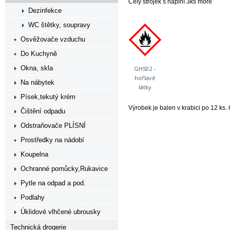
Celý strojek s náplní 3ks moře
Dezinfekce
WC štětky, soupravy
Osvěžovače vzduchu
Do Kuchyně
Okna, skla
GHS02 -
hořlavé
Na nábytek
látky
Písek,tekutý krém
Výrobek je balen v krabici po 12 ks
Čištění odpadu
Odstraňovače PLÍSNÍ
Prostředky na nádobí
Koupelna
Ochranné pomůcky,Rukavice
Pytle na odpad a pod.
Podlahy
Úklidové vlhčené ubrousky
Technická drogerie