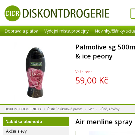
Doprava a platba
Výdejní místa,prodejny
Novinky/články/aktua
Palmolive sg 500m
& ice peony
Vaše cena:
59,00 Kč
DISKONTDROGERIE.cz
/
Čistící a úklidové prostř.
/
WC
/
vůně, závěsy
Air menline spray
Nabídka obchodu
Akční slevy