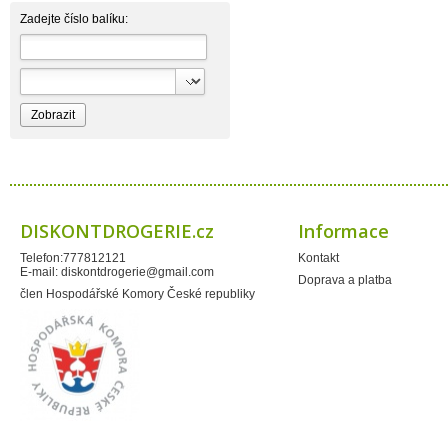
BioEnzym
Biolit
Zadejte číslo balíku:
BIOM s.r.o.
Bione Cosmetics
Bioprospect
Bioveta
Bispol
Blue Stratos
BlueSun
Bochemie
Bohemia Cosmetics
Bolsius
Bolton
Bros
Brut
DISKONTDROGERIE.cz
Informace
BumusCare GmBh
Cerepa
Telefon:777812121
Kontakt
Certex
E-mail:
diskontdrogerie@gmail.com
Chante Clair
Doprava a platba
Chopa
člen Hospodářské Komory České republiky
ChupaChups
Clanax
Claro
Cleanzy s.r.o.
Cleary Group Italy
Clovin Germany
Codaa
Colgate - Palmolive
Conter
Cormen