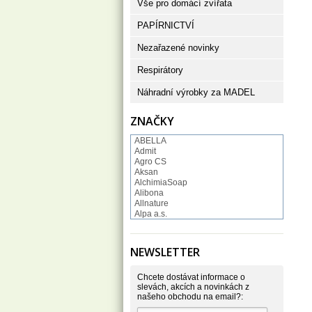
Vše pro domácí zvířata
PAPÍRNICTVÍ
Nezařazené novinky
Respirátory
Náhradní výrobky za MADEL
ZNAČKY
ABELLA
Admit
Agro CS
Aksan
AlchimiaSoap
Alibona
Allnature
Alpa a.s.
Altruist
Alufix
Aroco
NEWSLETTER
Astonish
Astrid
Atlantic
Chcete dostávat informace o
AutoMax Group
slevách, akcích a novinkách z
našeho obchodu na email?:
Axcentive
BaL