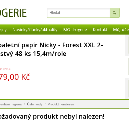
ejny
Novinky/články/aktuality
BIO drogerie
Kontakt
Můj úče
oaletní papír Nicky - Forest XXL 2-
rstvý 48 ks 15,4m/role
e cena:
79,00 Kč
entální hygiena
/
Ústní vody
/
Produkt nenalezen
ožadovaný produkt nebyl nalezen!