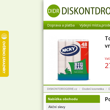
Doprava a platba
Výdejní místa,prod
T
v
Vaš
2
DISKONTDROGERIE.cz
/
Osobní kosmetika
/
D
P
Nabídka obchodu
Akční slevy