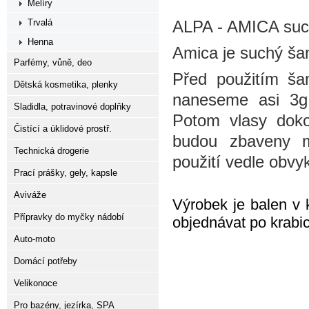
Melíry
Trvalá
ALPA - AMICA suc
Henna
Amica je suchý ša
Parfémy, vůně, deo
Před použitím ša
Dětská kosmetika, plenky
naneseme asi 3g 
Sladidla, potravinové doplňky
Potom vlasy doko
Čistící a úklidové prostř.
budou zbaveny ma
Technická drogerie
použití vedle obvy
Prací prášky, gely, kapsle
Aviváže
Výrobek je balen v 
Přípravky do myčky nádobí
objednávat po krabic
Auto-moto
Domácí potřeby
Velikonoce
Pro bazény, jezírka, SPA