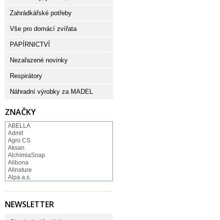
Zahrádkářské potřeby
Vše pro domácí zvířata
PAPÍRNICTVÍ
Nezařazené novinky
Respirátory
Náhradní výrobky za MADEL
ZNAČKY
ABELLA
Admit
Agro CS
Aksan
AlchimiaSoap
Alibona
Allnature
Alpa a.s.
Altruist
Alufix
Aroco
NEWSLETTER
Astonish
Astrid