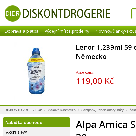
Doprava a platba
Výdejní místa,prodejny
Novinky/články/aktua
Lenor 1,239ml 59 
Německo
Vaše cena:
119,00 Kč
DISKONTDROGERIE.cz
/
Vlasová kosmetika
/
Šampony, kondicionery, kúry
/
šam
Alpa Amica 
Nabídka obchodu
Akční slevy