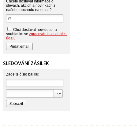
Atlantic
Chcete dostávat informace o
AutoMax Group
slevách, akcích a novinkách z
našeho obchodu na email?:
Axcentive
BaL
Bateria
Bayer
Beauty Lille
Chci dostávat newsletter a
Beiersdorf - Nivea
souhlasím se
zpracováním osobních
Bella
údajů
Benkor
BERGEN S. R. L.
Bettina Barty
Bi-es
Bio-repel
SLEDOVÁNÍ ZÁSILEK
Bioclean
BioEnzym
Biolit
Zadejte číslo balíku:
BIOM s.r.o.
Bione Cosmetics
Bioprospect
Bioveta
Bispol
Blue Stratos
BlueSun
Bochemie
Bohemia Cosmetics
Bolsius
Bolton
Bros
Brut