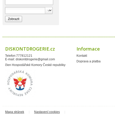
Bione Cosmetics
Bioprospect
Bioveta
Bispol
Blue Stratos
BlueSun
Bochemie
Bohemia Cosmetics
Bolsius
Bolton
Bros
Brut
DISKONTDROGERIE.cz
Informace
BumusCare GmBh
Cerepa
Telefon:777812121
Kontakt
Certex
E-mail:
diskontdrogerie@gmail.com
Chante Clair
Doprava a platba
Chopa
člen Hospodářské Komory České republiky
ChupaChups
Clanax
Claro
Cleanzy s.r.o.
Cleary Group Italy
Clovin Germany
Codaa
Colgate - Palmolive
Conter
Cormen
Coty
Coyote
Mapa stránek
|
Nastavení cookies
|
Dalli