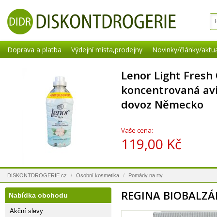
Doprava a platba
Výdejní místa,prodejny
Novinky/články/aktua
Lenor Light Fresh
koncentrovaná aviv
dovoz Německo
Vaše cena:
119,00 Kč
DISKONTDROGERIE.cz
/
Osobní kosmetika
/
Pomády na rty
REGINA BIOBALZÁ
Nabídka obchodu
Akční slevy