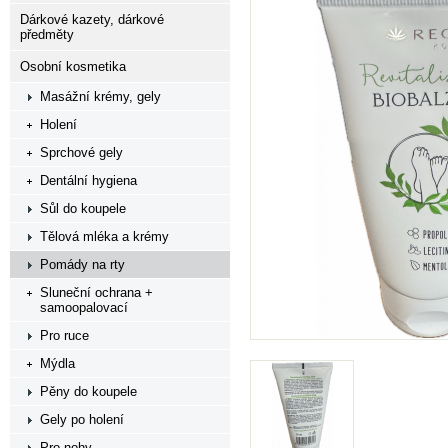
Dárkové kazety, dárkové
předměty
Osobní kosmetika
Masážní krémy, gely
Holení
Sprchové gely
Dentální hygiena
Sůl do koupele
Tělová mléka a krémy
Pomády na rty
Sluneční ochrana +
samoopalovací
Pro ruce
Mýdla
Pěny do koupele
Gely po holení
Pro nohy