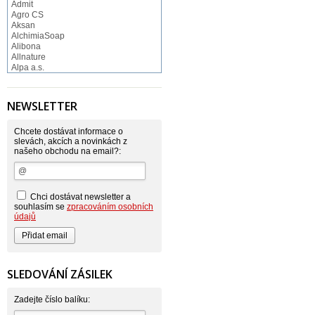
Admit
Agro CS
Aksan
AlchimiaSoap
Alibona
Allnature
Alpa a.s.
Altruist
Alufix
Aroco
NEWSLETTER
Astonish
Astrid
Atlantic
Chcete dostávat informace o
AutoMax Group
slevách, akcích a novinkách z
našeho obchodu na email?:
Axcentive
BaL
Bateria
Bayer
Beauty Lille
Chci dostávat newsletter a
Beiersdorf - Nivea
souhlasím se
zpracováním osobních
Bella
údajů
Benkor
BERGEN S. R. L.
Bettina Barty
Bi-es
Bio-repel
SLEDOVÁNÍ ZÁSILEK
Bioclean
BioEnzym
Biolit
Zadejte číslo balíku:
BIOM s.r.o.