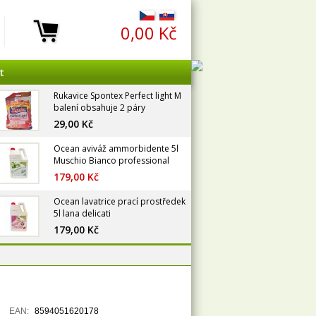
0,00 Kč
t
Rukavice Spontex Perfect light M
balení obsahuje 2 páry
29,00 Kč
Ocean aviváž ammorbidente 5l
Muschio Bianco professional
179,00 Kč
Ocean lavatrice prací prostředek
5l lana delicati
179,00 Kč
EAN:
8594051620178