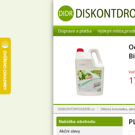
Doprava a platba
Výdejní místa,prod
O
B
Vaš
1
DISKONTDROGERIE.cz
/
Dětská kosmetika, ple
P
Nabídka obchodu
Akční slevy