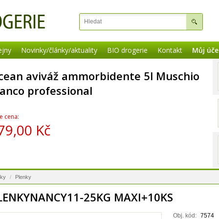
ejny
Novinky/články/aktuality
BIO drogerie
Kontakt
Můj úče
cean aviváž ammorbidente 5l Muschio
ianco professional
e cena:
79,00 Kč
nky
/
Plenky
LENKYNANCY11-25KG MAXI+10KS
Obj. kód:
7574