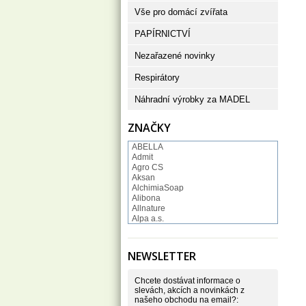
Vše pro domácí zvířata
PAPÍRNICTVÍ
Nezařazené novinky
Respirátory
Náhradní výrobky za MADEL
ZNAČKY
ABELLA
Admit
Agro CS
Aksan
AlchimiaSoap
Alibona
Allnature
Alpa a.s.
Altruist
Alufix
Aroco
NEWSLETTER
Astonish
Astrid
Atlantic
Chcete dostávat informace o
AutoMax Group
slevách, akcích a novinkách z
našeho obchodu na email?:
Axcentive