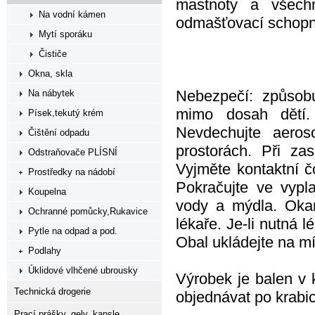
mastnoty a všech
Na vodní kámen
odmašťovací schopno
Mytí sporáku
Čističe
Okna, skla
Nebezpečí: způsob
Na nábytek
mimo dosah dětí. 
Písek,tekutý krém
Nevdechujte aeros
Čištění odpadu
prostorách. Při za
Odstraňovače PLÍSNÍ
Vyjměte kontaktní č
Prostředky na nádobí
Pokračujte ve vypl
Koupelna
vody a mýdla. Okam
Ochranné pomůcky,Rukavice
lékaře. Je-li nutná 
Pytle na odpad a pod.
Obal ukládejte na m
Podlahy
Úklidové vlhčené ubrousky
Výrobek je balen v 
Technická drogerie
objednávat po krabic
Prací prášky, gely, kapsle