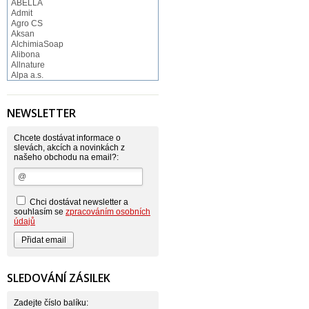
ABELLA
Admit
Agro CS
Aksan
AlchimiaSoap
Alibona
Allnature
Alpa a.s.
Altruist
Alufix
Aroco
NEWSLETTER
Astonish
Astrid
Atlantic
Chcete dostávat informace o
AutoMax Group
slevách, akcích a novinkách z
našeho obchodu na email?:
Axcentive
BaL
Bateria
Bayer
Beauty Lille
Chci dostávat newsletter a
Beiersdorf - Nivea
souhlasím se
zpracováním osobních
Bella
údajů
Benkor
BERGEN S. R. L.
Bettina Barty
Bi-es
Bio-repel
SLEDOVÁNÍ ZÁSILEK
Bioclean
BioEnzym
Biolit
Zadejte číslo balíku: