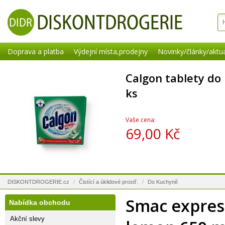
Doprava a platba
Výdejní místa,prodejny
Novinky/články/aktua
Calgon tablety do
ks
Vaše cena:
69,00 Kč
DISKONTDROGERIE.cz
/
Čistící a úklidové prostř.
/
Do Kuchyně
Smac expres
Nabídka obchodu
Akční slevy