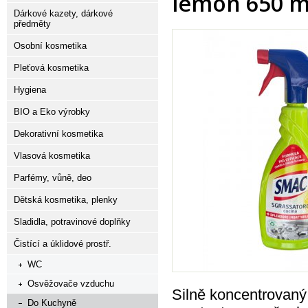
lemon 650 
Dárkové kazety, dárkové
předměty
Osobní kosmetika
Pleťová kosmetika
Hygiena
BIO a Eko výrobky
Dekorativní kosmetika
Vlasová kosmetika
Parfémy, vůně, deo
Dětská kosmetika, plenky
Sladidla, potravinové doplňky
Čistící a úklidové prostř.
WC
Osvěžovače vzduchu
Silně koncentrovaný 
Do Kuchyně