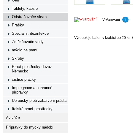
Gely
Tablety, kapsle
Odstraňovače skvrn
V-Varování
?
Prášky
Specialni, dezinfekce
Výrobek je balen v krabici po 20 ks
Změkčovače vody
mýdlo na praní
Škroby
Prací prostředky dovoz
Německo
čističe pračky
Impregnace a ochranné
přípravky
Ubrousky proti zabarvení prádla
Italské prací prostředky
Aviváže
Přípravky do myčky nádobí