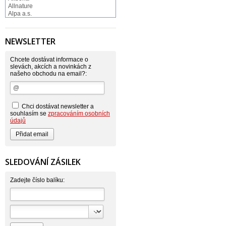
Allnature
Alpa a.s.
Altruist
Alufix
Aroco
NEWSLETTER
Astonish
Astrid
Atlantic
Chcete dostávat informace o
AutoMax Group
slevách, akcích a novinkách z
našeho obchodu na email?:
Axcentive
BaL
Bateria
Bayer
Beauty Lille
Chci dostávat newsletter a
Beiersdorf - Nivea
souhlasím se
zpracováním osobních
Bella
údajů
Benkor
BERGEN S. R. L.
Bettina Barty
Bi-es
Bio-repel
SLEDOVÁNÍ ZÁSILEK
Bioclean
BioEnzym
Biolit
Zadejte číslo balíku:
BIOM s.r.o.
Bione Cosmetics
Bioprospect
Bioveta
Bispol
Blue Stratos