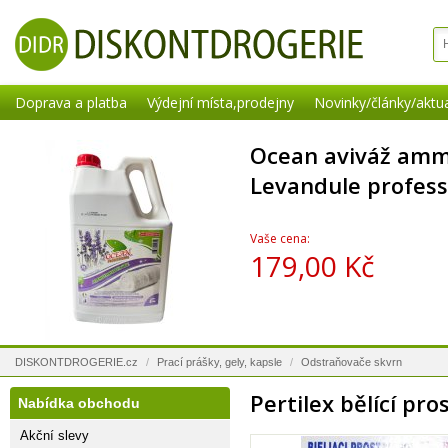
Doprava a platba
Výdejní místa,prodejny
Novinky/články/aktua
Ocean aviváž amm
Levandule profess
Vaše cena:
179,00 Kč
DISKONTDROGERIE.cz
/
Prací prášky, gely, kapsle
/
Odstraňovače skvrn
Pertilex bělící pr
Nabídka obchodu
Akční slevy