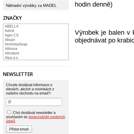
hodin denně)
Náhradní výrobky za MADEL
ZNAČKY
ABELLA
Admit
Výrobek je balen v 
Agro CS
objednávat po krabic
Aksan
AlchimiaSoap
Alibona
Allnature
Alpa a.s.
Altruist
Alufix
Aroco
NEWSLETTER
Astonish
Astrid
Atlantic
Chcete dostávat informace o
AutoMax Group
slevách, akcích a novinkách z
našeho obchodu na email?:
Axcentive
BaL
Bateria
Bayer
Beauty Lille
Chci dostávat newsletter a
Beiersdorf - Nivea
souhlasím se
zpracováním osobních
Bella
údajů
Benkor
BERGEN S. R. L.