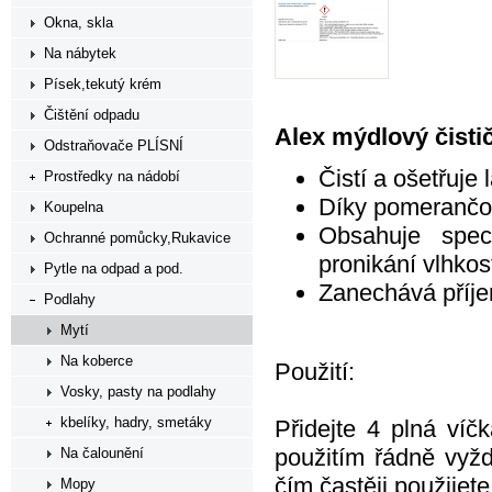
Okna, skla
Na nábytek
Písek,tekutý krém
Čištění odpadu
Alex mýdlový čisti
Odstraňovače PLÍSNÍ
Čistí a ošetřuje
Prostředky na nádobí
Díky pomerančov
Koupelna
Obsahuje speci
Ochranné pomůcky,Rukavice
pronikání vlhkost
Pytle na odpad a pod.
Zanechává příj
Podlahy
Mytí
Na koberce
Použití:
Vosky, pasty na podlahy
kbelíky, hadry, smetáky
Přidejte 4 plná ví
použitím řádně vyžd
Na čalounění
čím častěji použijet
Mopy