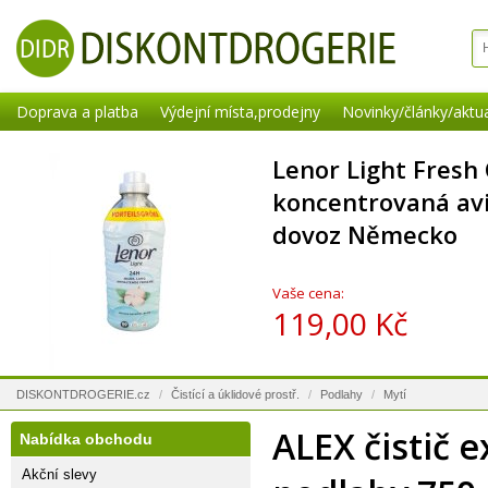
Doprava a platba
Výdejní místa,prodejny
Novinky/články/aktua
Lenor Light Fresh
koncentrovaná aviv
dovoz Německo
Vaše cena:
119,00 Kč
DISKONTDROGERIE.cz
/
Čistící a úklidové prostř.
/
Podlahy
/
Mytí
ALEX čistič e
Nabídka obchodu
Akční slevy