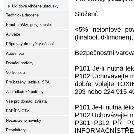
Úklidové vlhčené ubrousky
Složení:
Technická drogerie
Prací prášky, gely, kapsle
<5% neiontové povr
Aviváže
(linalool, d-limonen)
Přípravky do myčky nádobí
Bezpečnostní varová
Auto-moto
Domácí potřeby
P101 Je-li nutná lé
Velikonoce
P102 Uchovávejte m
Pro bazény, jezírka, SPA
dobře, volejte TO
293 nebo 224 915 40
Zahrádkářské potřeby
Vše pro domácí zvířata
P101
Je-li nutná lé
PAPÍRNICTVÍ
P102
Uchovávejte m
Nezařazené novinky
P301+P312
PŘI PO
INFORMAČNÍSTŘEDIS
Respirátory