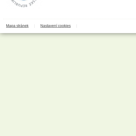
Codaa
Colgate - Palmolive
Conter
Cormen
Coty
Coyote
Mapa stránek
|
Nastavení cookies
|
Dalli
Dalli - Werkge Germany
Dalli Group
Dalli production
De Miclén
Deli
Den Braven
Dermacol
Detecha
Dezipower
Disney
Dr. Beckmann
Dr.Otker
Druchema
Drutep
Dual Power
Důbrava
Durex
Ekochem
Erdal
Espeon
Essence
Euroitalia S.r.l.
Evergreen Garden Care