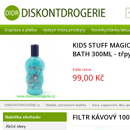
Doprava a platba
Výdejní místa,prodejny
Novinky/články/aktua
KIDS STUFF MAGI
BATH 300ML - třpy
Vaše cena:
99,00 Kč
DISKONTDROGERIE.cz
/
Sladidla, potravinové doplňky
/
Káva, cappuccino, filtry ap
FILTR KÁVOVÝ 100
Nabídka obchodu
Akční slevy