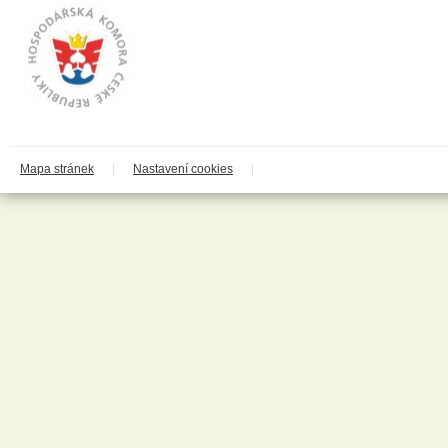
Clanax
Claro
Cleanzy s.r.o.
Cleary Group Italy
Clovin Germany
Codaa
Colgate - Palmolive
Conter
Cormen
Coty
Coyote
Mapa stránek
|
Nastavení cookies
|
Dalli
Dalli - Werkge Germany
Dalli Group
Dalli production
De Miclén
Deli
Den Braven
Dermacol
Detecha
Dezipower
Disney
Dr. Beckmann
Dr.Otker
Druchema
Drutep
Dual Power
Důbrava
Durex
Ekochem