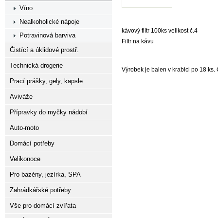
Víno
Nealkoholické nápoje
kávový filtr 100ks velikost č.4
Potravinová barviva
Filtr na kávu
Čistící a úklidové prostř.
Technická drogerie
Výrobek je balen v krabici po 18 ks
Prací prášky, gely, kapsle
Aviváže
Přípravky do myčky nádobí
Auto-moto
Domácí potřeby
Velikonoce
Pro bazény, jezírka, SPA
Zahrádkářské potřeby
Vše pro domácí zvířata