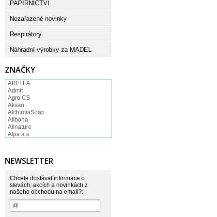
PAPÍRNICTVÍ
Nezařazené novinky
Respirátory
Náhradní výrobky za MADEL
ZNAČKY
ABELLA
Admit
Agro CS
Aksan
AlchimiaSoap
Alibona
Allnature
Alpa a.s.
Altruist
Alufix
Aroco
NEWSLETTER
Astonish
Astrid
Atlantic
Chcete dostávat informace o
AutoMax Group
slevách, akcích a novinkách z
našeho obchodu na email?:
Axcentive
BaL
Bateria
Bayer