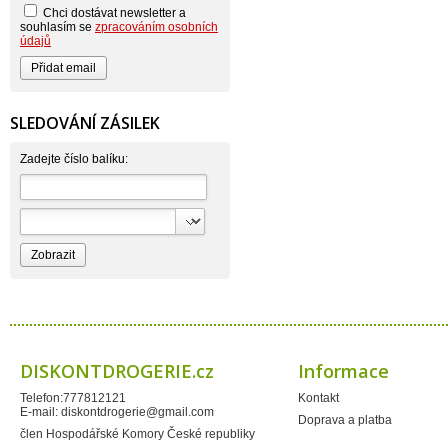
Beauty Lille
Chci dostávat newsletter a
Beiersdorf - Nivea
souhlasím se
zpracováním osobních
Bella
údajů
Benkor
BERGEN S. R. L.
Bettina Barty
Bi-es
Bio-repel
SLEDOVÁNÍ ZÁSILEK
Bioclean
BioEnzym
Biolit
Zadejte číslo balíku:
BIOM s.r.o.
Bione Cosmetics
Bioprospect
Bioveta
Bispol
Blue Stratos
BlueSun
Bochemie
Bohemia Cosmetics
Bolsius
Bolton
Bros
Brut
DISKONTDROGERIE.cz
Informace
BumusCare GmBh
Cerepa
Telefon:777812121
Kontakt
Certex
E-mail:
diskontdrogerie@gmail.com
Chante Clair
Doprava a platba
Chopa
člen Hospodářské Komory České republiky
ChupaChups