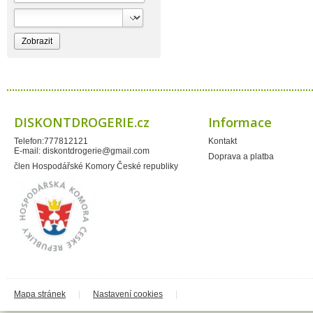
Bioprospect
Bioveta
Bispol
Blue Stratos
BlueSun
Bochemie
Bohemia Cosmetics
Bolsius
Bolton
Bros
Brut
DISKONTDROGERIE.cz
Informace
BumusCare GmBh
Cerepa
Telefon:777812121
Kontakt
Certex
E-mail:
diskontdrogerie@gmail.com
Chante Clair
Doprava a platba
Chopa
člen Hospodářské Komory České republiky
ChupaChups
Clanax
Claro
Cleanzy s.r.o.
Cleary Group Italy
Clovin Germany
Codaa
Colgate - Palmolive
Conter
Cormen
Coty
Coyote
Mapa stránek
|
Nastavení cookies
|
Dalli
Dalli - Werkge Germany