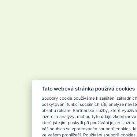
Velvana
Vertou
Vigo
Vileda
Vipor
Vivaco
Vodnář
Vřídlo
Waschkonig
WD-40
Wilkinson
Xanto
Xpel Marketing Ltd
Yankee Candle
Zenit
ZEWA
Zoutman
Zundholz
Tato webová stránka používá cookies
Soubory cookie používáme k zajištění základníc
poskytování funkcí sociálních sítí, analýze návšt
obsahu reklam. Partnerské služby, které využívá
inzerci a analýzy, mohou tyto údaje zkombinovat
které jste jim poskytli při používání jejich služe
Váš souhlas se zpracováním souborů cookies, kt
ve vašem prohlížeči. Používání souborů cookies