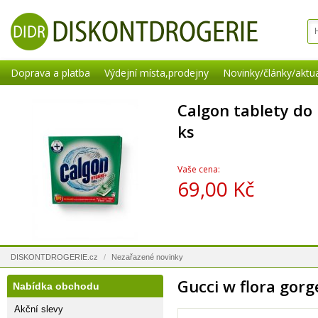
Doprava a platba
Výdejní místa,prodejny
Novinky/články/aktua
Calgon tablety do
ks
Vaše cena:
69,00 Kč
DISKONTDROGERIE.cz
/
Nezařazené novinky
Gucci w flora gor
Nabídka obchodu
Akční slevy