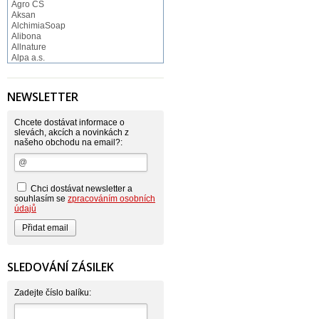
Agro CS
Aksan
AlchimiaSoap
Alibona
Allnature
Alpa a.s.
Altruist
Alufix
Aroco
NEWSLETTER
Astonish
Astrid
Atlantic
Chcete dostávat informace o
AutoMax Group
slevách, akcích a novinkách z
našeho obchodu na email?:
Axcentive
BaL
Bateria
Bayer
Beauty Lille
Chci dostávat newsletter a
Beiersdorf - Nivea
souhlasím se
zpracováním osobních
Bella
údajů
Benkor
BERGEN S. R. L.
Bettina Barty
Bi-es
Bio-repel
SLEDOVÁNÍ ZÁSILEK
Bioclean
BioEnzym
Biolit
Zadejte číslo balíku:
BIOM s.r.o.
Bione Cosmetics