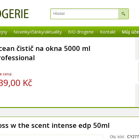
ejny
Novinky/články/aktuality
BIO drogerie
Kontakt
Můj úče
cean čistič na okna 5000 ml
rofessional
e cena:
39,00 Kč
oss w the scent intense edp 50ml
Obj. kód:
CY277