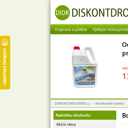
Doprava a platba
Výdejní místa,prod
O
p
Vaš
1
DISKONTDROGERIE.cz
/
Nezařazené novinky
B
Nabídka obchodu
Akční slevy