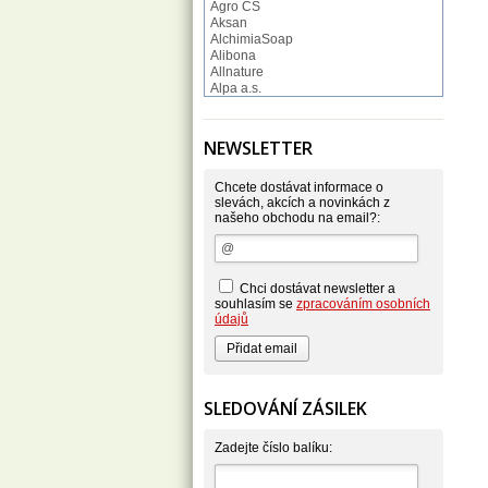
Agro CS
Aksan
AlchimiaSoap
Alibona
Allnature
Alpa a.s.
Altruist
Alufix
Aroco
NEWSLETTER
Astonish
Astrid
Atlantic
Chcete dostávat informace o
AutoMax Group
slevách, akcích a novinkách z
našeho obchodu na email?:
Axcentive
BaL
Bateria
Bayer
Beauty Lille
Chci dostávat newsletter a
Beiersdorf - Nivea
souhlasím se
zpracováním osobních
Bella
údajů
Benkor
BERGEN S. R. L.
Bettina Barty
Bi-es
Bio-repel
SLEDOVÁNÍ ZÁSILEK
Bioclean
BioEnzym
Biolit
Zadejte číslo balíku:
BIOM s.r.o.
Bione Cosmetics