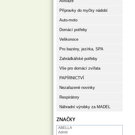
Aviváže
Přípravky do myčky nádobí
Auto-moto
Domácí potřeby
Velikonoce
Pro bazény, jezírka, SPA
Zahrádkářské potřeby
Vše pro domácí zvířata
PAPÍRNICTVÍ
Nezařazené novinky
Respirátory
Náhradní výrobky za MADEL
ZNAČKY
ABELLA
Admit