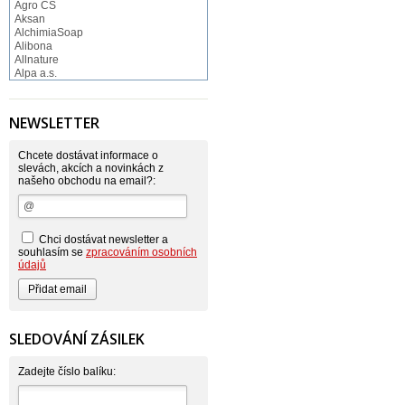
Agro CS
Aksan
AlchimiaSoap
Alibona
Allnature
Alpa a.s.
Altruist
Alufix
Aroco
NEWSLETTER
Astonish
Astrid
Atlantic
Chcete dostávat informace o
AutoMax Group
slevách, akcích a novinkách z
našeho obchodu na email?:
Axcentive
BaL
Bateria
Bayer
Beauty Lille
Chci dostávat newsletter a
Beiersdorf - Nivea
souhlasím se
zpracováním osobních
Bella
údajů
Benkor
BERGEN S. R. L.
Bettina Barty
Bi-es
Bio-repel
SLEDOVÁNÍ ZÁSILEK
Bioclean
BioEnzym
Biolit
Zadejte číslo balíku:
BIOM s.r.o.
Bione Cosmetics