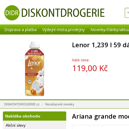
Doprava a platba
Výdejní místa,prodejny
Novinky/články/aktua
Lenor 1,239 l 59 d
Vaše cena:
119,00 Kč
DISKONTDROGERIE.cz
/
Nezařazené novinky
Ariana grande mod
Nabídka obchodu
Akční slevy