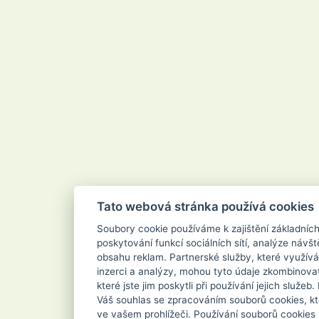
Velvana
Vertou
Vigo
Vileda
Vipor
Vivaco
Vodnář
Vřídlo
Waschkonig
WD-40
Wilkinson
Xanto
Xpel Marketing Ltd
Yankee Candle
Zenit
ZEWA
Zoutman
Zundholz
Tato webová stránka používá cookies
Soubory cookie používáme k zajištění základníc
poskytování funkcí sociálních sítí, analýze návšt
obsahu reklam. Partnerské služby, které využívá
inzerci a analýzy, mohou tyto údaje zkombinovat
které jste jim poskytli při používání jejich služe
Váš souhlas se zpracováním souborů cookies, kt
ve vašem prohlížeči. Používání souborů cookies