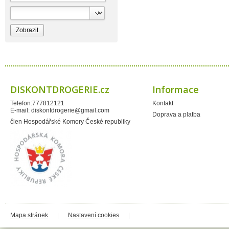
Bioprospect
Bioveta
Bispol
Blue Stratos
BlueSun
Bochemie
Bohemia Cosmetics
Bolsius
Bolton
Bros
Brut
DISKONTDROGERIE.cz
Informace
BumusCare GmBh
Cerepa
Telefon:777812121
Kontakt
Certex
E-mail:
diskontdrogerie@gmail.com
Chante Clair
Doprava a platba
Chopa
člen Hospodářské Komory České republiky
ChupaChups
Clanax
Claro
Cleanzy s.r.o.
Cleary Group Italy
Clovin Germany
Codaa
Colgate - Palmolive
Conter
Cormen
Coty
Coyote
Mapa stránek
|
Nastavení cookies
|
Dalli
Dalli - Werkge Germany