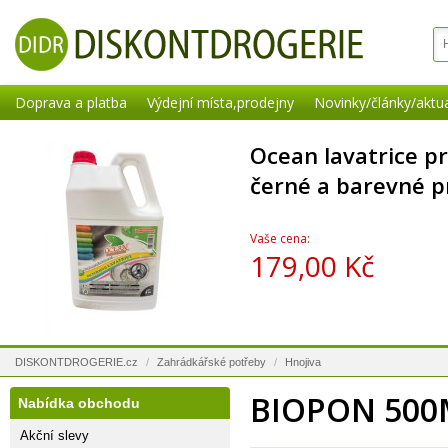
Doprava a platba
Výdejní místa,prodejny
Novinky/články/aktua
Ocean lavatrice pr
černé a barevné p
Vaše cena:
179,00 Kč
DISKONTDROGERIE.cz
/
Zahrádkářské potřeby
/
Hnojiva
BIOPON 500
Nabídka obchodu
Akční slevy