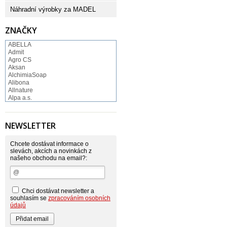
Náhradní výrobky za MADEL
ZNAČKY
ABELLA
Admit
Agro CS
Aksan
AlchimiaSoap
Alibona
Allnature
Alpa a.s.
Altruist
Alufix
Aroco
NEWSLETTER
Astonish
Astrid
Atlantic
Chcete dostávat informace o
AutoMax Group
slevách, akcích a novinkách z
našeho obchodu na email?:
Axcentive
BaL
Bateria
Bayer
Beauty Lille
Chci dostávat newsletter a
Beiersdorf - Nivea
souhlasím se
zpracováním osobních
Bella
údajů
Benkor
BERGEN S. R. L.