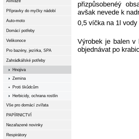
Aviváže
přizpůsobenéý obsa
Přípravky do myčky nádobí
avšak nevede k nadm
Auto-moto
0,5 víčka na 1l vody 
Domácí potřeby
Výrobek je balen v
Velikonoce
objednávat po krabic
Pro bazény, jezírka, SPA
Zahrádkářské potřeby
Hnojiva
Zemina
Proti škůdcům
Herbicidy, ochrana rostlin
Vše pro domácí zvířata
PAPÍRNICTVÍ
Nezařazené novinky
Respirátory