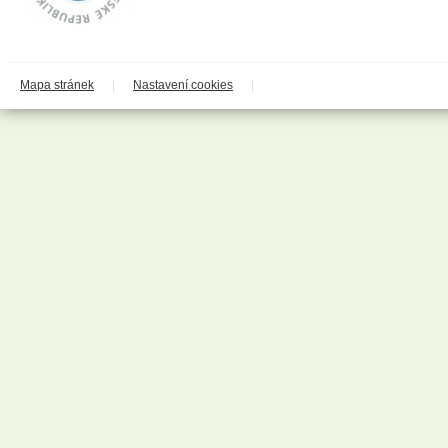
Codaa
Colgate - Palmolive
Conter
Cormen
Coty
Coyote
Mapa stránek
|
Nastavení cookies
|
Dalli
Dalli - Werkge Germany
Dalli Group
Dalli production
De Miclén
Deli
Den Braven
Dermacol
Detecha
Dezipower
Disney
Dr. Beckmann
Dr.Otker
Druchema
Drutep
Dual Power
Důbrava
Durex
Ekochem
Erdal
Espeon
Essence
Euroitalia S.r.l.
Evergreen Garden Care